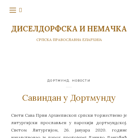
ДИСЕЛДОРФСКА И НЕМАЧКА
СРПСКА ПРАВОСЛАВНА ЕПАРХИЈА
ДОРТМУНД
,
НОВОСТИ
Савиндан у Дортмунду
Свети Сава Први Архиепископ српски торжествено је
литургијски прослављен у парохији дортмундској.
Светом Литургијом, 26. јануара 2020. године
началствовао је парох протојереј Данило Дангубић