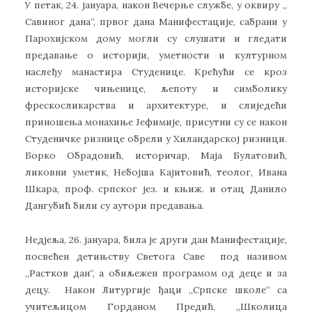
У петак, 24. јануара, након Вечерње службе, у оквиру „
Савиног дана“, првог дана Манифестације, сабрани у
Парохијском дому могли су слушати и гледати
предавање о историји, уметности и културном
наслеђу манастира Студенице. Крећући се кроз
историјске чињенице, љепоту и симболику
фрескосликарства и архитектуре, и слиједећи
приношења монахиње Јефимије, присутни су се након
Студеничке ризнице обрели у Хиландарској ризници.
Борко Обрадовић, историчар, Маја Булатовић,
ликовни уметик, Небојша Кајитовић, теолог, Ивана
Шкара, проф. српског јез. и књиж. и отац Данило
Дангубић били су аутори предавања.
Недјеља, 26. јануара, била је други дан Манифестације,
посвећен детињству Светога Саве под називом
„Растков дан“, а обиљежен програмом од деце и за
децу. Након Литургије ђаци „Српске школе“ са
учитељицом Горданом Предић, „Школица