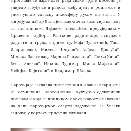
Проглашење најљепшег рада сваке групе посебно је
унијело узбуђење и радост међу дјецу и родитеље, и
употпунило славску атмосферу духом витештва. У
жирију за избор била је символична комисија на челу
са господином Дејаном Алексићем, предсједником
Црквеног одбора. Расткове радионице, испуњене
радости и труда, водили су: Маја Булатовић, Тања
Лаврињенко, Милена Јоцовић, Анђела Дангубић,
Моника Баштинац, Марина Радмановић, Љиља Хинић,
Весна Алексић, Никола Будимир, Мишо Мијатовић,
Небојша Кајитовић и Владимир Шкара.
Парохија је захвална професорици Ивани Шкари која
је осмислила овогодишњи културно-едукативни
програм и која се приликом ове свечаности налазила
на челу парохијског савјета задуженог за богати
садржај у којем су присутни уживали.