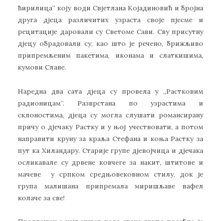
ћирилица“ коју води Свјетлана Којадиновић и бројна
друга дјеца различитих узраста своје пјесме и
рецитације даровали су Светоме Сави. Сву присутну
дјецу обрадовали су, као што је речено, брижљиво
припремљеним пакетима, иконама и слаткишима,
кумови Славе.
Наредна два сата дјеца су провела у „Растковим
радионицам“. Разврстана по узрастима и
склоностима, дјеца су могла слушати романсирану
причу о дјечаку Растку и у њој учествовати, а потом
направити круну за краља Стефана и коња Растку за
пут ка Хиландару. Старије групе дјевојчица и дјечака
осликавале су дрвене ковчеге за накит, штитове и
мачеве у српком средњовековном стилу, док је
група малишана припремала миришљаве вафел
колаче за све!