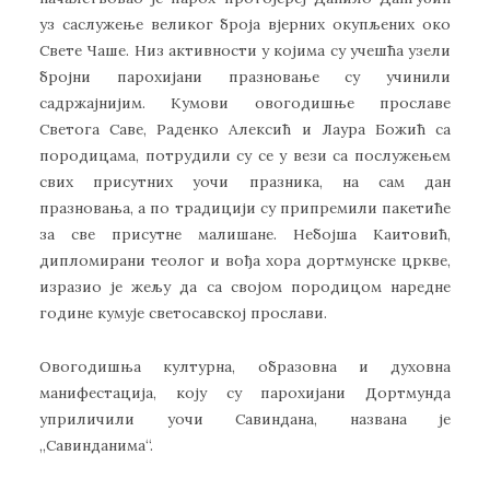
уз саслужење великог броја вјерних окупљених око
Свете Чаше. Низ активности у којима су учешћа узели
бројни парохијани празновање су учинили
садржајнијим. Кумови овогодишње прославе
Светога Саве, Раденко Алексић и Лаура Божић са
породицама, потрудили су се у вези са послужењем
свих присутних уочи празника, на сам дан
празновања, а по традицији су припремили пакетиће
за све присутне малишане. Небојша Каитовић,
дипломирани теолог и вођа хора дортмунске цркве,
изразио је жељу да са својом породицом наредне
године кумује светосавској прослави.
Овогодишња културна, образовна и духовна
манифестација, коју су парохијани Дортмунда
уприличили уочи Савиндана, названа је
„Савинданима“.