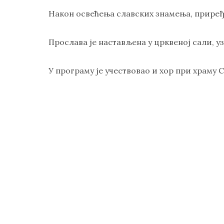
Након освећења славских знамења, приређ
Прослава је настављена у црквеној сали, уз
У програму је учествовао и хор при храму 