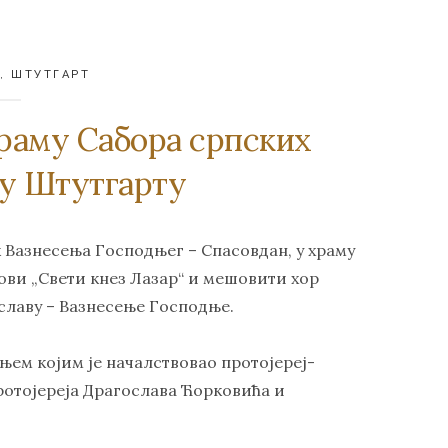
И
,
ШТУТГАРТ
храму Сабора српских
 у Штутгарту
ик Вазнесења Господњег – Спасовдан, у храму
ови „Свети кнез Лазар“ и мешовити хор
славу – Вазнесење Господње.
ем којим је началствовао протојереј-
отојереја Драгослава Ћорковића и