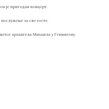
ен је пригодан концерт.
 послужење за све госте.
Светог архангела Михаила у Гепингену.