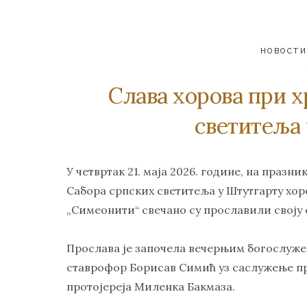
НОВОСТ
Слава хорова при 
светитеља
У четвртак 21. маја 2026. године, на празн
Сабора српских светитеља у Штутгарту хор
„Симеонити“ свечано су прославили своју 
Прослава је започела вечерњим богослужењ
ставрофор Борисав Симић уз саслужење пр
протојереја Миленка Бакмаза.