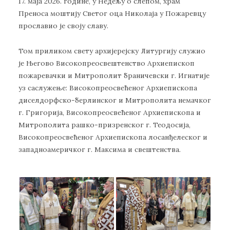
17. маја 2026. године, у Недељу о слепом, храм
Преноса моштију Светог оца Николаја у Пожаревцу
прославио је своју славу.
Том приликом свету архијерејску Литургију служио
је Његово Високопреосвештенство Архиепископ
пожаревачки и Митрополит браничевски г. Игнатије
уз саслужење: Високопреосвећеног Архиепископа
диселдорфско-берлинског и Митрополита немачког
г. Григорија, Високопреосвећеног Архиепископа и
Митрополита рашко-призренског г. Теодосија,
Високопреосвећеног Архиепископа лосанђелеског и
западноамеричког г. Максима и свештенства.