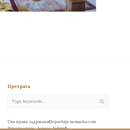
Претрага
Сва права задржана©eparhija-nemacka.com
Илустрације : Јелена Јефтић