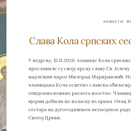
НОВОСТИ
,
Ф
Слава Кола српских с
У недјељу, 15.11.2020. чланице Кола српск
прославиле су своју крсну славу Св. Јелену
надлежни парох Милорад Маријановић. На 
чланицама Кола осветио славска обиљежја
епидемиолошких разлога изостао. Чланице
вјерни добили по изласку из храма. Отац
сестара на дугогодишњем неуморном раду 
Светој Цркви.