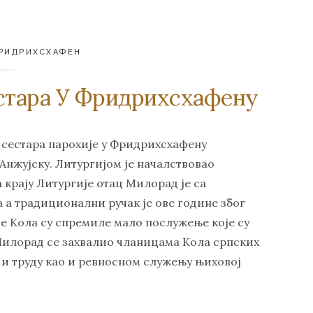
РИДРИХСХАФЕН
естара У Фридрихсхафену
их сестара парохије у Фридрихсхафену
 Анжујску. Литургијом је началствовао
крају Литургије отац Милорад је са
 а традиционални ручак је ове године због
 Кола су спремиле мало послужење које су
 Милорад се захвалио чланицама Кола српских
и труду као и ревносном служењу њиховој