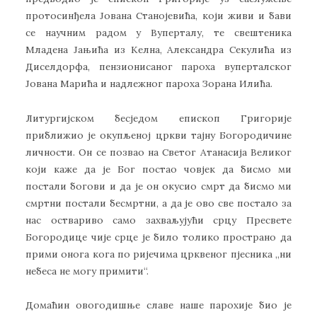
протосинђела Јована Станојевића, који живи и бави
се научним радом у Вуперталу, те свештеника
Младена Јањића из Келна, Александра Секулића из
Диселдорфа, пензионисаног пароха вуперталског
Јована Марића и надлежног пароха Зорана Илића.
Литургијском бесједом епископ Григорије
приближио је окупљеној цркви тајну Богородичине
личности. Он се позвао на Светог Атанасија Великог
који каже да је Бог постао човјек да бисмо ми
постали богови и да је он окусио смрт да бисмо ми
смртни постали бесмртни, а да је ово све постало за
нас оствариво само захваљујући срцу Пресвете
Богородице чије срце је било толико пространо да
прими онога кога по ријечима црквеног пјесника ,,ни
небеса не могу примити“.
Домаћин овогодишње славе наше парохије био је