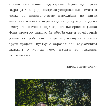
испуни смисленим садржајима. Један од првих
садржаја биће радионице за усавршавање њемачког
језика за новопристигле парохијане из наших
матичних земаља и играонице за дјецу које ће дјеци
омогућити интензивније кориштење српског језика.
Нови простор свакако ће обезбиједити комфорније
услове за пробе нашег хора, а у плану су и многи
други пројекти културно-образовног и едукативног
садржаја о којима ћемо писати по њиховом
отпочињању.
Парох вуперталски