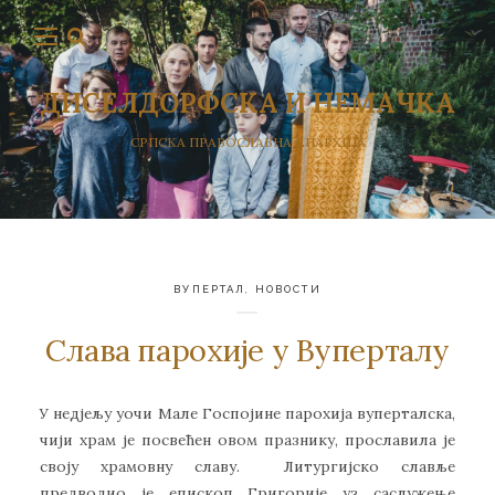
ДИСЕЛДОРФСКА И НЕМАЧКА
СРПСКА ПРАВОСЛАВНА ЕПАРХИЈА
ВУПЕРТАЛ
,
НОВОСТИ
Слава парохије у Вуперталу
У недјељу уочи Мале Госпојине парохија вуперталска,
чији храм је посвећен овом празнику, прославила је
своју храмовну славу. Литургијско славље
предводио је епископ Григорије уз саслужeње