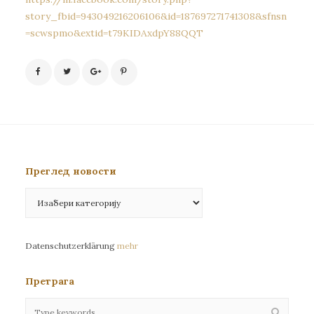
story_fbid=943049216206106&id=187697271741308&sfnsn
=scwspmo&extid=t79KIDAxdpY88QQT
Преглед новости
Преглед
новости
Datenschutzerklärung
mehr
Претрага