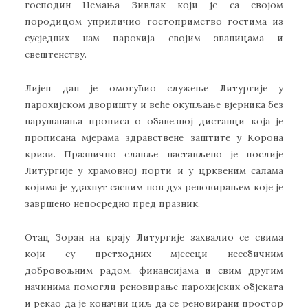
господин Немања Зивлак који је са својом
породицом уприличио гостопримство гостима из
сусједних нам парохија својим званицама и
свештенству.
Лијеп дан је омогућио служење Литургије у
парохијском дворишту и веће окупљање вјерника без
нарушавања прописа о обавезној дистанци која је
прописана мјерама здравствене заштите у Корона
кризи. Празнично славље настављено је послије
Литургије у храмовној порти и у црквеним салама
којима је удахнут сасвим нов дух реновирањем које је
завршено непосредно пред празник.
Отац Зоран на крају Литургије захвалио се свима
који су претходних мјесеци несебичним
добровољним радом, финансијама и свим другим
начинима помогли реновирање парохијских објеката
и рекао да је коначни циљ да се реновирани простор