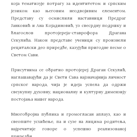
која тематизује потрагу за идентитетом и српским
језиком као његовим неодвојивим елементом.
Представу су осмислили наставници Предраг
Јанковић и Ана Којадиновић, уз свесрдну подршку и
благослов протојереја-ставрофора Драгана
Секулића. Након представе ученици су произнели
рециталски део приредбе, казујући пригодне песме о
Светом Сави.
Присутнима се обратио протојереј Драган Секулић,
наглашавајући да је Свети Сава најзначајнија личност
српског народа, чија је идеја успела да одржи
свеукупну духовну, националну и културну димензију
постојања нашег народа.
Многобројна публика и громогласан аплауз, као и
свеопште усхићење, па и сузе на лицима родитеља,
најречитије говоре о успешно реализованој
приредби.