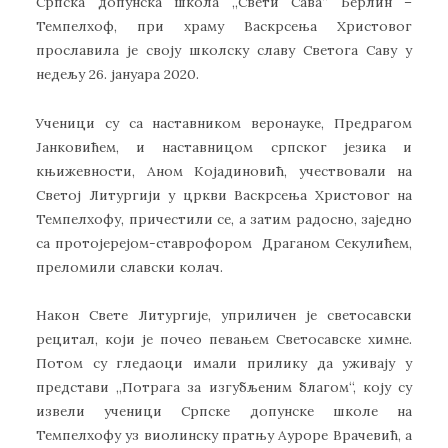
Српска допунска школа ,,Свети Сава“ Берлин –
Темпелхоф, при храму Васкрсења Христовог
прославила је своју школску славу Светога Саву у
недељу 26. јануара 2020.
Ученици су са наставником веронауке, Предрагом
Јанковићем, и наставницом српског језика и
књижевности, Аном Којадиновић, учествовали на
Светој Литургији у цркви Васкрсења Христовог на
Темпелхофу, причестили се, а затим радосно, заједно
са протојерејом-ставрофором Драганом Секулићем,
преломили славски колач.
Након Свете Литургије, уприличен је светосавски
рецитал, који је почео певањем Светосавске химне.
Потом су гледаоци имали прилику да уживају у
представи ,,Потрага за изгубљеним благом“, коју су
извели ученици Српске допунске школе на
Темпелхофу уз виолинску пратњу Ауроре Врачевић, а