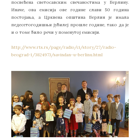
посвећена светосавским свечаностима у Берлину.
Иначе, ова емисија ове године слави 50 година
постојања, а Црквена општина Берлин је имала
педесетогодишњи јубилеј прошле године, тако да је
и о томе било речи у поменутој емисији.
http://www.rts.rs/page/radio/ci/story/27/radio-
beograd-1/3824973/savindan-u-berlinu.html