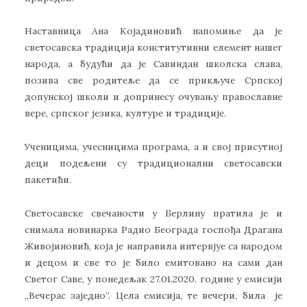
Наставница Ана Којадиновић напомиње да је
светосавска традиција конститутивни елемент нашег
народа, а будући да је Савиндан школска слава,
позива све родитеље да се прикључе Српској
допунској школи и допринесу очувању православне
вере, српског језика, културе и традиције.
Ученицима, учесницима програма, а и свој присутној
деци подељени су традиционални светосавски
пакетићи.
Светосавске свечаности у Берлину пратила је и
снимала новинарка Радио Београда госпођа Драгана
Живојиновић, која је направила интервјуе са народом
и децом и све то је било емитовано на сами дан
Светог Саве, у понедељак 27.01.2020. године у емисији
„Вечерас заједно“. Цела емисија, те вечери, била је