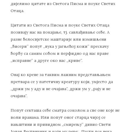
дијелимо цитате из Светога Писма и поуке Светих
Отаца.
Цитати из Светога Писма и поуке Светих Отаца
позивају нас на покајање, тј. савлађивање себе. А
разне белосвјетске маштарије или измишљени
,,бисери” попут ,,вука у јагњећој кожи” прескачу
борбу са самим собом и перфидно од нас праве
,,исправне” а друге око нас ,,криве”.
Онај ко крене за таквим лажним представљањем
претвара се у патетичну креатуру који, умјесто да
,,држи ум у аду и не очајава”, држи ум у ,,рају и не
очајава”.
Попут секташа себе сматра соколом а све оне које не
воли вранама. Или попут оног старца чијој се
вањштини и привидном ,,смирењу” дивио Свети
Јован Лествичник и који му рече: ,,Пусти псе нека