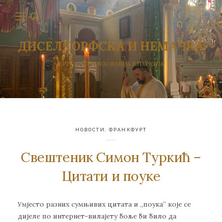
ДИСЕЛДОРФСКА И НЕМАЧКА
СРПСКА ПРАВОСЛАВНА ЕПАРХИЈА
НОВОСТИ
,
ФРАНКФУРТ
Свештеник Симон Туркић –
Цитати и поуке
Умјесто разних сумњивих цитата и ,,поука” које се
дијеле по интернет-вилајету боље би било да