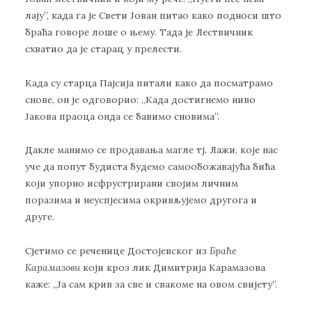
лају”, када га је Свети Јован питао како подноси што
браћа говоре лоше о њему. Тада је Лествичник
схватио да је старац у прелести.
Када су старца Пајсија питали како да посматрамо
снове, он је одговорио: ,,Када достигнемо ниво
Јакова праоца онда се бавимо сновима”.
Дакле манимо се продавања магле тј. Лажи, које нас
уче да попут будиста будемо самообожавајућа бића
који упорно исфрустрирани својим личним
поразима и неуспјесима окривљујемо другога и
друге.
Сјетимо се реченице Достојевског из
Браће
Карамазови
који кроз лик Димитрија Карамазова
каже: ,,Ја сам крив за све и свакоме на овом свијету”.