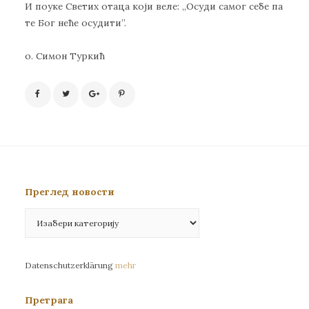
И поуке Светих отаца који веле: ,,Осуди самог себе па
те Бог неће осудити”.
о. Симон Туркић
Преглед новости
Преглед
новости
Datenschutzerklärung
mehr
Претрага