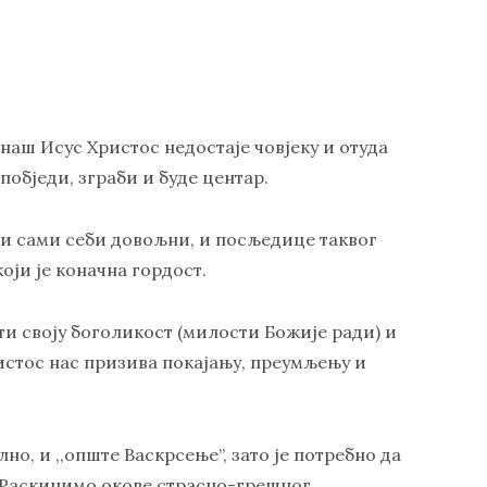
аш Исус Христос недостаје човјеку и отуда
побједи, зграби и буде центар.
ми сами себи довољни, и посљедице таквог
оји је коначна гордост.
ити своју боголикост (милости Божије ради) и
ристос нас призива покајању, преумљењу и
но, и ,,опште Васкрсење”, зато је потребно да
 Раскинимо окове страсно-грешног