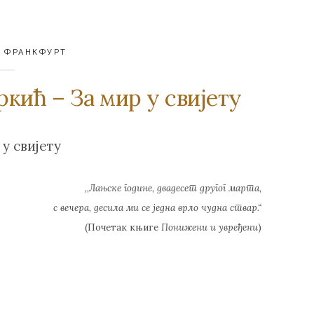
,
ФРАНКФУРТ
кић – За мир у свијету
 у свијету
,,
Лањске године, двадесет другог марта,
с вечера, десила ми се једна врло чудна ствар
.“
(Почетак књиге
Понижени и увређени
)