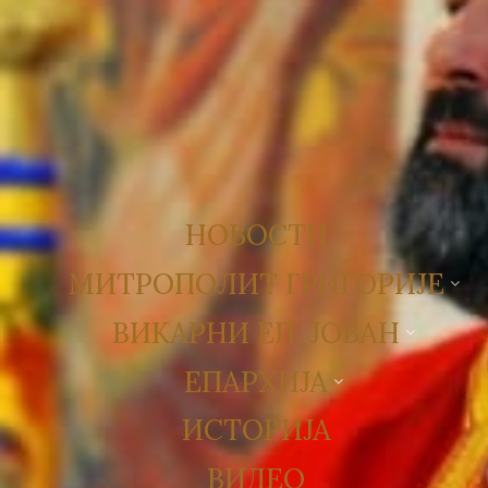
НОВОСТИ
МИТРОПОЛИТ ГРИГОРИЈЕ
ВИКАРНИ ЕП. ЈОВАН
ЕПАРХИЈА
ИСТОРИЈА
ВИДЕО