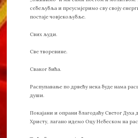
себељубља и преусмјеримо сву своју енерг
постаје човјекољубље.
Свих људи.
Све творевине.
Сваког бића.
Распупавање по дрвећу нека буде нама рас
души.
Покајани и опрани благодаћу Светог Духа
Христу, лагано идемо Оцу Небеском на ра