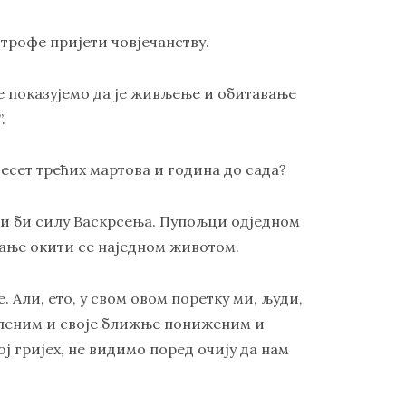
трофе пријети човјечанству.
е показујемо да је живљење и обитавање
.
есет трећих мартова и година до сада?
и би силу Васкрсења. Пупољци одједном
рање окити се наједном животом.
. Али, ето, у свом овом поретку ми, људи,
кленим и своје ближње пониженим и
ј гријех, не видимо поред очију да нам