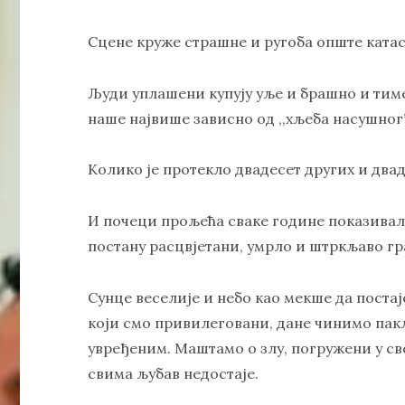
Сцене круже страшне и ругоба опште катас
Људи уплашени купују уље и брашно и тим
наше највише зависно од ,,хљеба насушног”
Колико је протекло двадесет других и двад
И почеци прољећа сваке године показивал
постану расцвјетани, умрло и штркљаво г
Сунце веселије и небо као мекше да постаје
који смо привилеговани, дане чинимо па
увређеним. Маштамо о злу, погружени у сво
свима љубав недостаје.