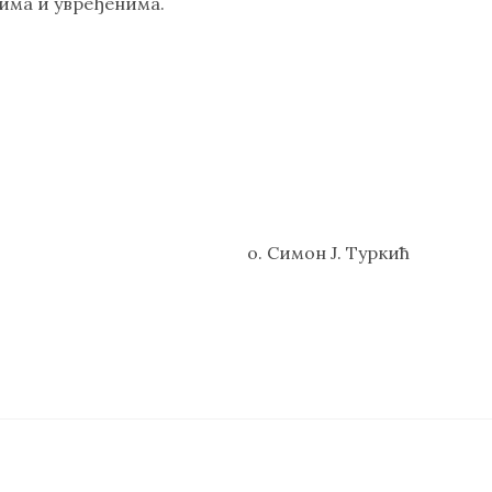
има и увређенима.
о. Симон Ј. Туркић