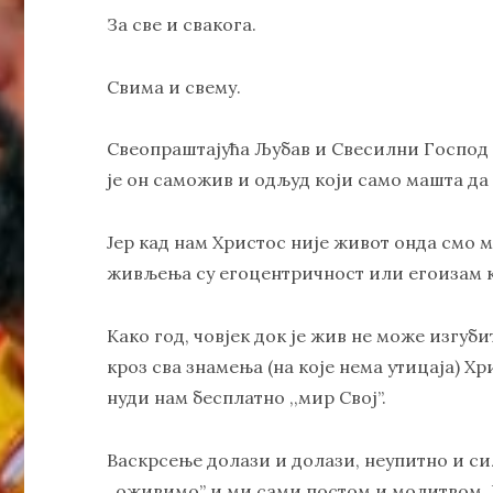
За све и свакога.
Свима и свему.
Свеопраштајућа Љубав и Свесилни Господ н
је он саможив и одљуд који само машта да 
Јер кад нам Христос није живот онда смо 
живљења су егоцентричност или егоизам к
Како год, човјек док је жив не може изгуб
кроз сва знамења (на које нема утицаја) Х
нуди нам бесплатно ,,мир Свој”.
Васкрсење долази и долази, неупитно и сил
,,оживимо” и ми сами постом и молитвом.