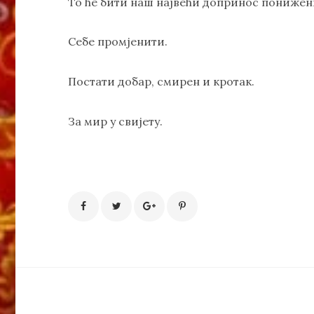
То ће бити наш највећи допринос понижен
Себе промјенити.
Постати добар, смирен и кротак.
За мир у свијету.