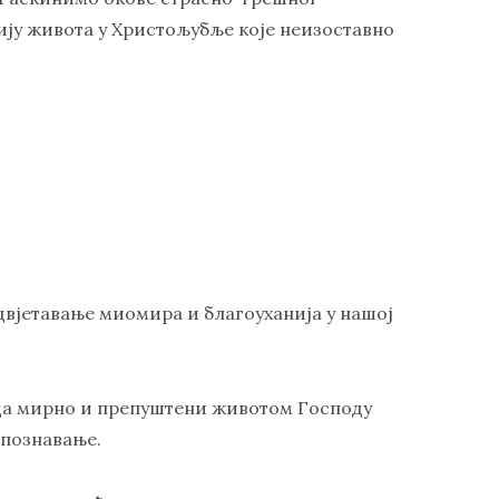
ију живота у Христољубље које неизоставно
цвјетавање миомира и благоуханија у нашој
 да мирно и препуштени животом Господу
спознавање.