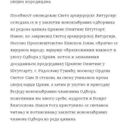
својим породицама.
Посебност овонедељне Свете архијерејске Литургије
огледала се и у заклетви новоизабраних одборника
из редова цивила Црквене Општине Штутгарт.
Наиме, по завршеној Светој архијерејској Литургији,
Његово Преосвештенство Епископ Јован, обратио се
вијерном народу, најприје образложивши важност и
улогу Одбора у Цркви, потом и захваливши
досадашњем предсједнику Црквене Општине у
Штутгарту, г. Радославу Гушићу, носиоцу Ордена
Светог Саве II степена, на свему учињеном према
својој мајци Цркви, а затим је упутио и пригодну
бесједу новоизабраним члановина Одбора,
пожеливши им много среће, мудрости и Божјег
благослова. Након тога приступило се свечаном
читању и потписивању заклетве новоизабраних
чланова Одбора из реда цивила.