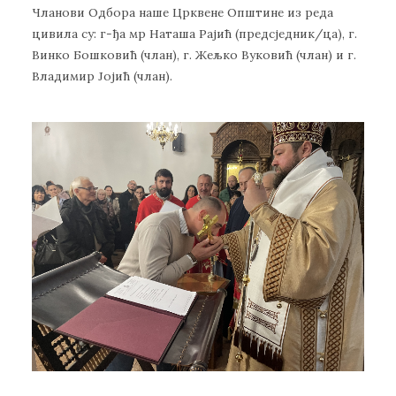
Чланови Одбора наше Црквене Општине из реда
цивила су: г-ђа мр Наташа Рајић (предсједник/ца), г.
Винко Бошковић (члан), г. Жељко Вуковић (члан) и г.
Владимир Јојић (члан).