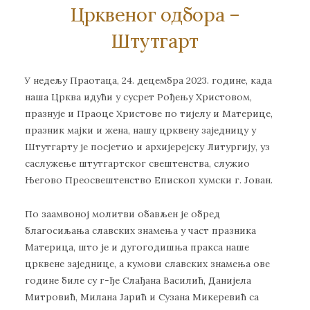
Црквеног одбора –
Штутгарт
У недељу Праотаца, 24. децембра 2023. године, када
наша Црква идући у сусрет Рођењу Христовом,
празнује и Праоце Христове по тијелу и Материце,
празник мајки и жена, нашу црквену заједницу у
Штутгарту је посјетио и архијерејску Литургију, уз
саслужење штутгартског свештенства, служио
Његово Преосвештенство Епископ хумски г. Јован.
По заамвоној молитви обављен је обред
благосиљања славских знамења у част празника
Материца, што је и дугогодишња пракса наше
црквене заједнице, а кумови славских знамења ове
године биле су г-ђе Слађана Василић, Данијела
Митровић, Милана Јарић и Сузана Микеревић са