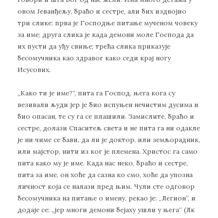
овом Јеванђељу, браћо и сестре, али бих издвојио
три слике: прва је Господње питање мученом човеку
за име; друга слика је када демони моле Господа да
их пусти да уђу свиње; трећа слика приказује
бесомучника као здравог како седи крај ногу
Исусових.
„Како ти је име?“, пита га Господ, њега кога су
везивали људи јер је био испуњен нечистим дусима и
био опасан, те су га се плашили. Замислите, браћо и
сестре, долази Спаситељ света и не пита га ни одакле
је ни чиме се бави, да ли је доктор, или земљорадник,
или мајстор, нити из ког је племена. Христос га само
пита како му је име. Када нас неко, браћо и сестре,
пита за име, он хоће да сазна ко смо, хоће да упозна
личност која се налази пред њим. Чули сте одговор
бесомучника на питање о имену, рекао је: „Легион”, и
додаје се: „јер многи демони бејаху ушли у њега“ (Лк