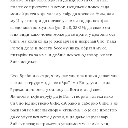
Али не, људи моле Христа да иде јер га се плаше,
плаше се присуства Чистог. Исцељени човек сада
моли Христа који улази у лађу да крене са Њим, али
му Исус говори да остане у земљи гадаринској за
сведочанство људима (уп. Лк 8, 38-39); да свако од
њих види како човек може да се врати у целовитост
бића, ма колико да је распарчан и несрећан био. Када
Гопод дође и посети бесомучника, обрати му се,
питајући га за име, и добије искрен одговор, човек
бива исцељен.
Ето, браћо и сестре, чему нас учи ова прича данас: учи
нас да се трудимо, да се обраћамо Богу, учи нас да
будемо личности у односу на Бога и овај свет.
Личности које верују да је Бог створио човека како
би био јединствено биће, сабрано и саборно биће, а не
распарчан многим својим хтењима. То је све простор
да се увуку нечисти духови, и да даље нарушавају
биће човека; неприметно упадамо у те замке. Али,