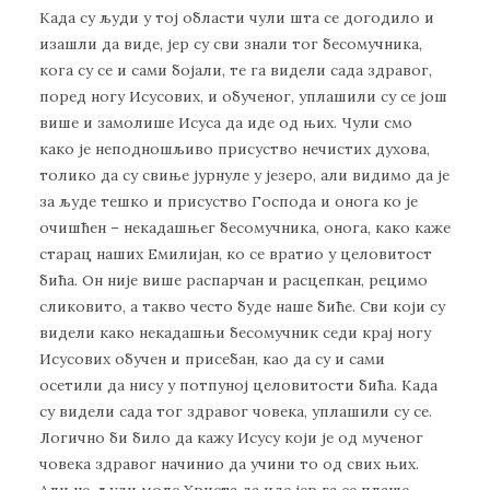
Када су људи у тој области чули шта се догодило и
изашли да виде, јер су сви знали тог бесомучника,
кога су се и сами бојали, те га видели сада здравог,
поред ногу Исусових, и обученог, уплашили су се још
више и замолише Исуса да иде од њих. Чули смо
како је неподношљиво присуство нечистих духова,
толико да су свиње јурнуле у језеро, али видимо да је
за људе тешко и присуство Господа и онога ко је
очишћен – некадашњег бесомучника, онога, како каже
старац наших Емилијан, ко се вратио у целовитост
бића. Он није више распарчан и расцепкан, рецимо
сликовито, а такво често буде наше биће. Сви који су
видели како некадашњи бесомучник седи крај ногу
Исусових обучен и присебан, као да су и сами
осетили да нису у потпуној целовитости бића. Када
су видели сада тог здравог човека, уплашили су се.
Логично би било да кажу Исусу који је од мученог
човека здравог начинио да учини то од свих њих.