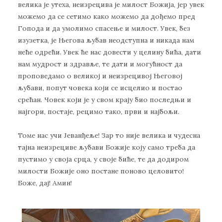
велика је утеха, неизрецива је милост Божија, јер увек
можемо да се сетимо како можемо да дођемо пред
Гопода и да умолимо спасење и милост. Увек, без
изузетка, је Његова љубав неодступна и никада нам
неће одрећи. Увек ће нас довести у целину бића, дати
нам мудрост и здравље, те дати и могућност да
проповедамо о великој и неизрецивој Његовој
љубави, попут човека који се исцелио и постао
срећан. Човек који је у свом крају био последњи и
најгори, постаје, рецимо тако, први и најбољи.
Томе нас учи Јеванђеље! Зар то није велика и чудесна
тајна неизрециве љубави Божије коју само треба да
пустимо у своја срца, у своје биће, те да додиром
милости Божије оно постане поново целовито!
Боже, дај! Амин!