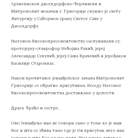
Архиепископ диселдорфско-берлински и
Митрополит немачки г. Григорије служио је свету
Литургију у Саборном храму Светог Саве у
Диселдорфу.
Његовом Високопреосвештенству саслуживали су:
протојереј-ставрофор Небојша Ракић, јереј
Александар Секулић, јереј Саша Врачевић и јерођакон
Василије Старовлах.
Након прочитаног јеванђелског зачала Митрополит
Григорије се обратио присутнима. Беседу Његовог
Високопреосвештенства достављамо у целости.
Драга браћо и сестре,
Ово Јеванђеље нам не говори само о томе ко је наш
Бог и шта се збива тамо где је Он присутан, него нам
говори и шта Бог од нас жели. Има много детаља у