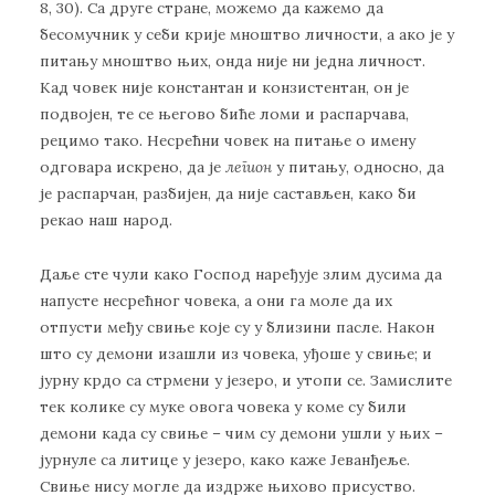
8, 30). Са друге стране, можемо да кажемо да
бесомучник у себи крије мноштво личности, а ако је у
питању мноштво њих, онда није ни једна личност.
Кад човек није константан и конзистентан, он је
подвојен, те се његово биће ломи и распарчава,
рецимо тако. Несрећни човек на питање о имену
одговара искрено, да је
легион
у питању, односно, да
је распарчан, разбијен, да није састављен, како би
рекао наш народ.
Даље сте чули како Господ наређује злим дусима да
напусте несрећног човека, а они га моле да их
отпусти међу свиње које су у близини пасле. Након
што су демони изашли из човека, уђоше у свиње; и
јурну крдо са стрмени у језеро, и утопи се. Замислите
тек колике су муке овога човека у коме су били
демони када су свиње – чим су демони ушли у њих –
јурнуле са литице у језеро, како каже Јеванђеље.
Свиње нису могле да издрже њихово присуство.