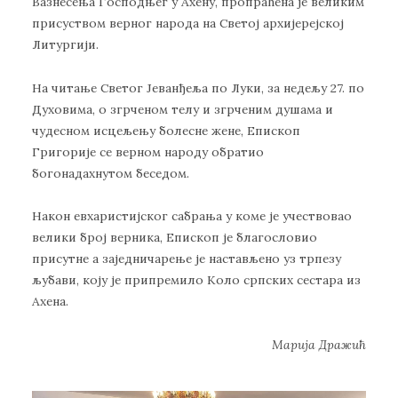
Вазнесења Господњег у Ахену, пропраћена је великим
присуством верног народа на Светој архијерејској
Литургији.
На читање Светог Јеванђеља по Луки, за недељу 27. по
Духовима, о згрченом телу и згрченим душама и
чудесном исцељењу болесне жене, Епископ
Григорије се верном народу обратио
богонадахнутом беседом.
Након евхаристијског сабрања у коме је учествовао
велики број верника, Епископ је благословио
присутне а заједничарење је настављено уз трпезу
љубави, коју је припремило Коло српских сестара из
Ахена.
Ma
рија Дражић