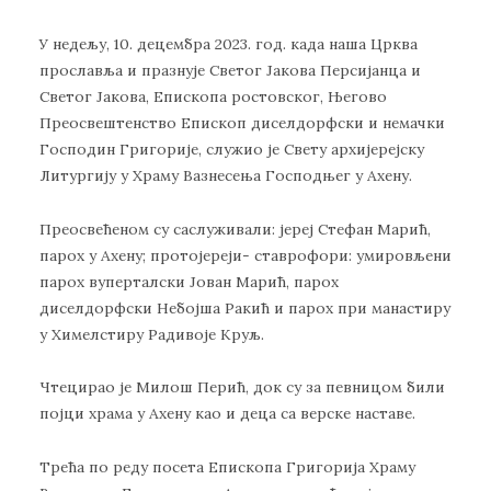
У недељу, 10. децембра 2023. год. када наша Црква
прославља и празнује Светог Јакова Персијанца и
Светог Јакова, Епископа ростовског, Његово
Преосвештенство Епископ диселдорфски и немачки
Господин Григорије, служио је Свету архијерејску
Литургију у Храму Вазнесења Господњег у Ахену.
Преосвећеном су саслуживали: јереј Стефан Марић,
парох у Ахену; протојереји- ставрофори: умировљени
парох вуперталски Јован Марић, парох
диселдорфски Небојша Ракић и парох при манастиру
у Химелстиру Радивоје Круљ.
Чтецирао је Милош Перић, док су за певницом били
појци храма у Ахену као и деца са верске наставе.
Трећа по реду посета Епископа Григорија Храму