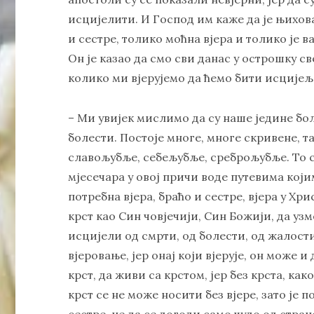
исцијелити. И Господ им каже да је њихова
и сестре, толико моћна вјера и толико је 
Он је казао да смо сви данас у острошку с
колико ми вјерујемо да ћемо бити исцијељ
– Ми увијек мислимо да су наше једине бо
болести. Постоје многе, многе скривене, та
славољубље, себељубље, среброљубље. То с
мјесечара у овој причи воде путевима који
потребна вјера, браћо и сестре, вјера у Хри
крст као Син човјечији, Син Божији, да узм
исцијели од смрти, од болести, од жалости.
вјеровање, јер онај који вјерује, он може и
крст, да живи са крстом, јер без крста, ка
крст се не може носити без вјере, зато је п
сестре, не да се догоди само чудо од стран