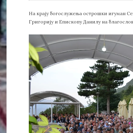
На крају богослужења острошки игуман Се
Григорију и Епископу Данилу на благослов