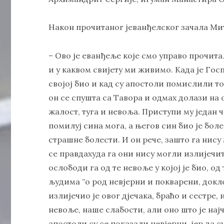
Након прочитаног јеванђелског зачала Ми
– Ово је еванђеље које смо управо прочитал
и у каквом свијету ми живимо. Када је Гос
својој био и кад су апостоли помислили то 
он се спушта са Тавора и одмах долази на о
жалост, туга и невоља. Приступи му један 
помилуј сина мога, а његов син био је боле
страшне болести. И он рече, зашто га нис
се правдахуда га они нису могли излијечит
ослободи га од те невоље у којој је био, од
људима ”о род невјерни и покварени, докле 
излијечио је овог дјечака, браћо и сестре,
невоље, наше слабости, али оно што је нај
апостоли су се показали невјерни, јер да 