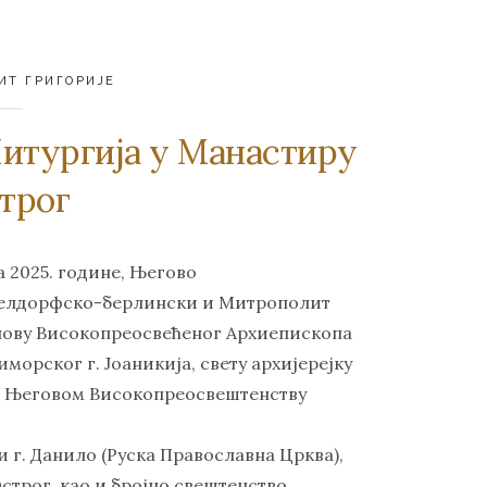
ИТ ГРИГОРИЈЕ
Литургија у Манастиру
трог
а 2025. године, Његово
селдорфско-берлински и Митрополит
ослову Високопреосвећеног Архиепископа
орског г. Јоаникија, свету архијерејку
. Његовом Високопреосвештенству
 г. Данило (Руска Православна Црква),
трог, као и бројно свештенство.