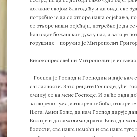
дотакне својом благодаћу и да онда све бу
потребно је да се отворе наша осјећања, по
се отворе наши осјећаји, потребно је да с
благодат божанског духа у нас, а зато је п
горушице – поручио је Митрополит Григор
Високопреосвећни Митрополит је истакао да
– Господ је Господ и Господин и даје вам 
сагласности. Зато реците Господе, уђи Го
смилуј се на мене Господе. И он ће онда д
затвореног ума, затвореног бића, отворите с
Њега. Амин Боже, да нам Господ дарује дан
Божије и да замолимо драгог Бога, да мол
болести, све наше немоћи и све наше туге 