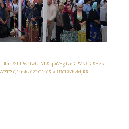
5_0lnfPXLJP64fwb_Yb9kpaVAgfveKl2VNb3J9AAsI
2xYZFZQMmkxd2RGM05neUJCbWhvMjRR