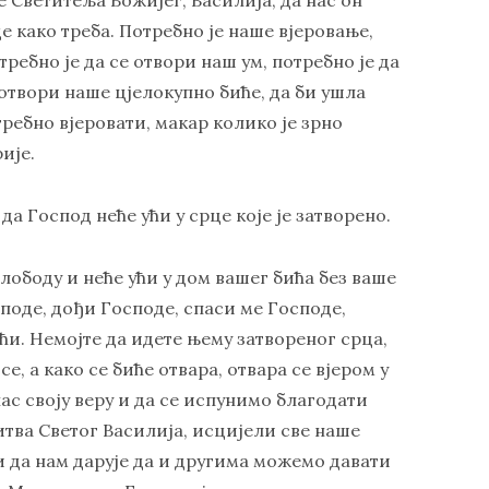
де како треба. Потребно је наше вјеровање,
требно је да се отвори наш ум, потребно је да
е отвори наше цјелокупно биће, да би ушла
отребно вјеровати, макар колико је зрно
ије.
 Господ неће ући у срце које је затворено.
слободу и неће ући у дом вашег бића без ваше
споде, дођи Господе, спаси ме Господе,
оћи. Немојте да идете њему затвореног срца,
е, а како се биће отвара, отвара се вјером у
ас своју веру и да се испунимо благодати
итва Светог Василија, исцијели све наше
и да нам дарује да и другима можемо давати