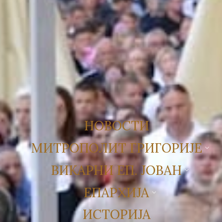
НОВОСТИ
МИТРОПОЛИТ ГРИГОРИЈЕ
ВИКАРНИ ЕП. ЈОВАН
ЕПАРХИЈА
ИСТОРИЈА