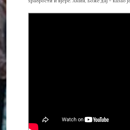
храбрости и вјере. Амин, Боже дај – казао