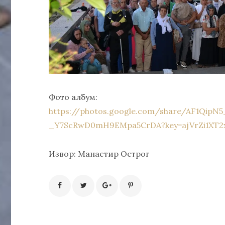
Фото албум:
https://photos.google.com/share/AF1QipN
_Y7ScRwD0mH9EMpa5CrDA?key=ajVrZi1XT
Извор: Манастир Острог