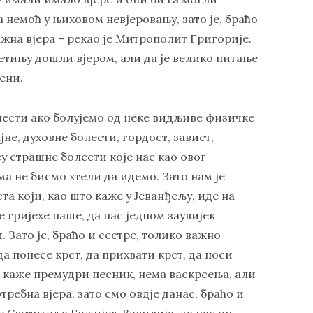
 немоћ у њиховом невјеровању, зато је, браћо
важна вјера – рекао је Митрополит Григорије.
ветињу дошли вјером, али да је велико питање
ени.
лести ако болујемо од неке видљиве физичке
јне, духовне болести, гордост, завист,
у страшне болести које нас као овог
ма не бисмо хтели да идемо. Зато нам је
ста који, као што каже у Јеванђељу, иде на
е гријехе наше, да нас једном заувијек
 Зато је, браћо и сестре, толико важно
 да понесе крст, да прихвати крст, да носи
ко каже премудри песник, нема васкрсења, али
отребна вјера, зато смо овдје данас, браћо и
е Светитеља Божијег, Василија, да нас он