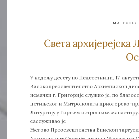
МИТРОПОЛ
Света архијерејска 
Ос
У недељу десету по Педесетници, 17. август
Високопреосвештенство Архиепископ ди
немачки г. Григорије служио је, по благ
цетињског и Митрополита црногорско-прим
Литургију у Горњем острошком манастиру
саслуживао је
Његово Преосвештенства Епископ тартуски
Архимандрит Сергије, игуман Манастира Ос