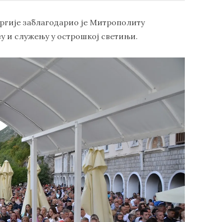
ргије заблагодарио је Митрополиту
у и служењу у острошкој светињи.