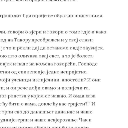
трополит Григорије се обратио присутнима.
и, говори о вјери и говори о томе гдје и како
под на Тавору преображен и у свој слави
је то и рекли дај да останемо овдје заувијек,
но што оличава овај свет, а то је болест,
човјек и паде на кољена говорећи, Господе
стан од епилепсије, једне непријатне,
у моји ученици излијечили, апостоли? И они
и, и он рече дођи овамо и излијечи га,
 тог ропства у којем се нашао. И онда каза
ћу бити с вама, докле ћу вас трпјети?!” И
 и трпи ево до данашњег дана нас и наше
чудније, трпи и наше невјеровање. Чак и
су имали имало вјере и они би га могли