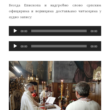
Беседа Епископа и надгробно слово српским
официрима и војницима достављамо читаоцима у
аудио запису:
Прегледач
00:00
00:00
звучних
записа
Прегледач
00:00
00:00
звучних
записа