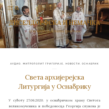
ДИСЕЛДОРФСКА И НЕМАЧКА
СРПСКА ПРАВОСЛАВНА ЕПАРХИЈА
АУДИО
,
МИТРОПОЛИТ ГРИГОРИЈЕ
,
НОВОСТИ
,
ОСНАБРИК
Света архијерејска
Литургија у Оснабрику
У суботу 27.06.2020. у оснабричком храму Светога
великомученика и победоносца Георгија служена је