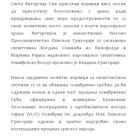
Света Литургија. Сви присутни верници нису могли
да присуствују богослужењу у храму ради
придржавања свих мера предострожности те су
своје молитвено место заузели у порти парохијског
храма. Литургијом је началствовао Његово
Преосвештенство Епископ Григорије уз саслужење
свештеника Богдана Смиљића из Билефелда и
Маринка Рајака, надлежног парохијског свештеника.
Јеванђелску беседу произнео је Владика Григорије.
Након заједничке молитве верници са свештенством
упутили су се на оближње оснабричко гробље да би
одржали помен и одали част прецима оснабричких
Срба, официрима и војницима Краљевине
Југославије, пострадалим у заробљеничком логору
Офлаг (VI/C) Оснабрик 06. децембра 1944. Епископ
Григорије одржао је кратко надгробно слово
пострадалим прецима српског народа.