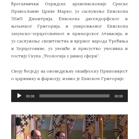
брегалнички Охридске архиепископије Српске
Православне Цркве Марко, уз саслужење Епископа
ЗХиП Димитрија, Епископа диселдорфског и
њемачког Григорија, и умировљеног Епископа
захумско-херцеговачког и приморског Атанасија, и
уз саслужење свештенства и вјерног народа Требиња
и Херцеговине, уз учешће и присуство учесника и
гостију Скупа „Теологија у јавној сфери”.
Своју бесједу на овонедјељну еванђеоску Приповијест
о царинику и фарисеју, изнио је Епископ Григорије.
Прегледач
00:00
00:00
звучних
записа