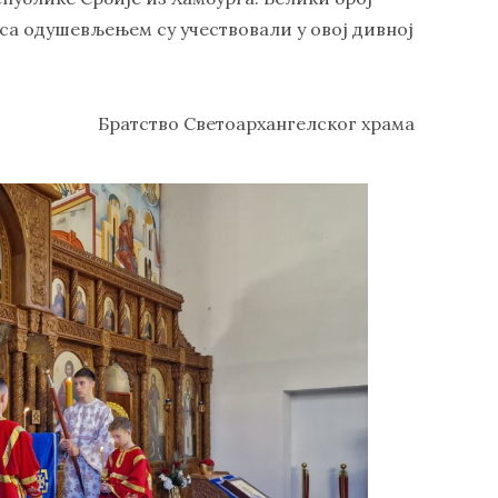
 са одушевљењем су учествовали у овој дивној
Братство Светоархангелског храма