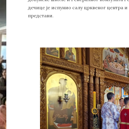
дечице је испунио салу црквеног центра и
представи.