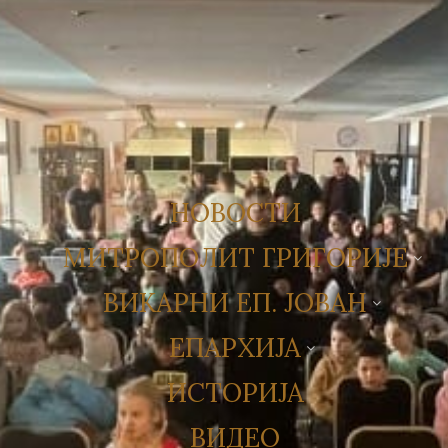
НОВОСТИ
МИТРОПОЛИТ ГРИГОРИЈЕ
ВИКАРНИ ЕП. ЈОВАН
ЕПАРХИЈА
ИСТОРИЈА
ВИДЕО