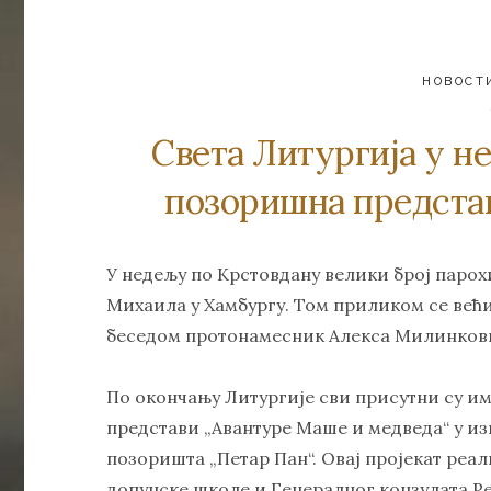
НОВОСТ
Света Литургија у н
позоришна представ
У недељу по Крстовдану велики број парох
Михаила у Хамбургу. Том приликом се већ
беседом протонамесник Алекса Милинкови
По окончању Литургије сви присутни су им
представи „Авантуре Маше и медведа“ у из
позоришта „Петар Пан“. Овај пројекат реа
допунске школе и Генералног конзулата Ре