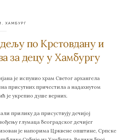
И
,
ХАМБУРГ
едељу по Крстовдану и
а за децу у Хамбургу
ијана је испунио храм Светог aрхангела
ина присутних причестила а надахнутом
ћ је укрепио душе верних.
али прилику да присуствују дечијој
вођењу глумаца београдског дечијег
лизован је напорима Црквене општине, Српске
публике Србије из Хамбурга. Велики број