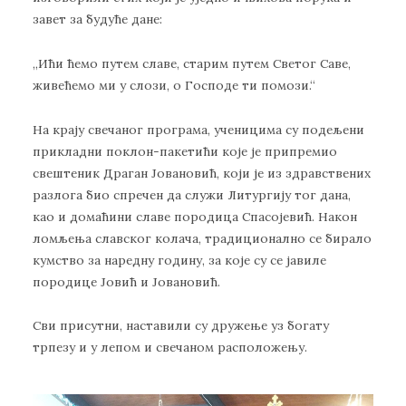
завет за будуће дане:
„Ићи ћемо путем славе, старим путем Светог Саве,
живећемо ми у слози, о Господе ти помози.“
На крају свечаног програма, ученицима су подељени
прикладни поклон-пакетићи које је припремио
свештеник Драган Јовановић, који је из здравствених
разлога био спречен да служи Литургију тог дана,
као и домаћини славе породица Спасојевић. Након
ломљења славског колача, традиционално се бирало
кумство за наредну годину, за које су се јавиле
породице Јовић и Јовановић.
Сви присутни, наставили су дружење уз богату
трпезу и у лепом и свечаном расположењу.