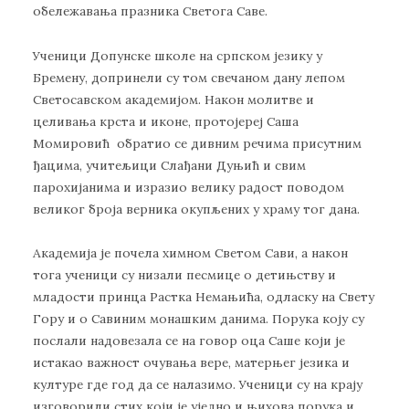
обележавања празника Светога Саве.
Ученици Допунске школе на српском језику у
Бремену, допринели су том свечаном дану лепом
Светосавском академијом. Након молитве и
целивања крста и иконе, протојереј Саша
Момировић обратио се дивним речима присутним
ђацима, учитељици Слађани Дуњић и свим
парохијанима и изразио велику радост поводом
великог броја верника окупљених у храму тог дана.
Академија је почела химном Светом Сави, а након
тога ученици су низали песмице о детињству и
младости принца Растка Немањића, одласку на Свету
Гору и о Савиним монашким данима. Порука коју су
послали надовезала се на говор оца Саше који је
истакао важност очувања вере, матерњег језика и
културе где год да се налазимо. Ученици су на крају
изговорили стих који је уједно и њихова порука и