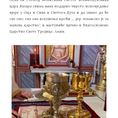
цара Лазара свима нама подарио чврсто исповједање
вјере у Оца и Сина и Светога Духа и да знамо да ће
све ово, сва ова искушења проћи ,,…јер земаљско је за
малена царство“, и наступиће вјечно и благословено
Царство Свете Тројице. Амин.