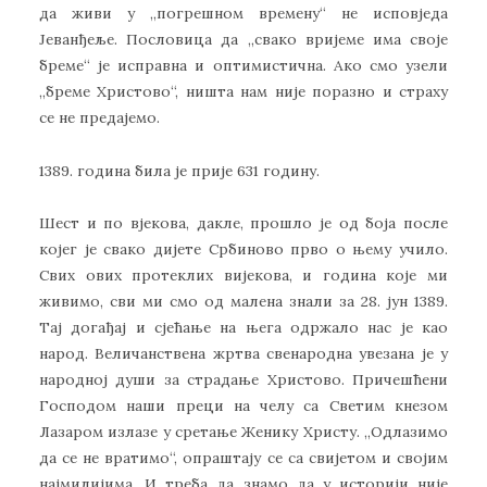
да живи у ,,погрешном времену“ не исповједа
Јеванђеље. Пословица да ,,свако вријеме има своје
бреме“ је исправна и оптимистична. Ако смо узели
,,бреме Христово“, ништа нам није поразно и страху
се не предајемо.
1389. година била је прије 631 годину.
Шест и по вјекова, дакле, прошло је од боја после
којег је свако дијете Србиново прво о њему учило.
Свих ових протеклих вијекова, и година које ми
живимо, сви ми смо од малена знали за 28. јун 1389.
Тај догађај и сјећање на њега одржало нас је као
народ. Величанствена жртва свенародна увезана је у
народној души за страдање Христово. Причешћени
Господом наши преци на челу са Светим кнезом
Лазаром излазе у сретање Женику Христу. ,,Одлазимо
да се не вратимо“, опраштају се са свијетом и својим
најмилијима. И треба да знамо да у историји није