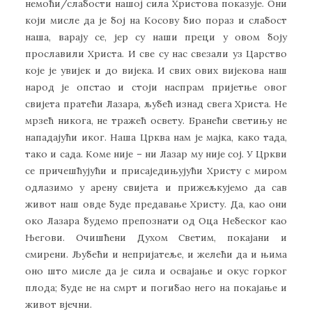
немоћи/слабости нашој сила Христова показује. Они
који мисле да је бој на Косову био пораз и слабост
наша, варају се, јер су наши преци у овом боју
прославили Христа. И све су нас свезали уз Царство
које је увијек и до вијека. И свих ових вијекова наш
народ је опстао и стоји наспрам пријетње овог
свијета пратећи Лазара, љубећ изнад свега Христа. Не
мрзећ никога, не тражећ освету. Бранећи светињу не
нападајући иког. Наша Црква нам је мајка, како тада,
тако и сада. Коме није – ни Лазар му није сој. У Цркви
се причешћујући и присаједињујући Христу с миром
одлазимо у арену свијета и прижељкујемо да сав
живот наш овде буде предавање Христу. Да, као они
око Лазара будемо препознати од Оца Небеског као
Његови. Очишћени Духом Светим, покајани и
смирени. Љубећи и непријатеље, и желећи да и њима
оно што мисле да је сила и освајање и окус горког
плода; буде не на смрт и погибао него на покајање и
живот вјечни.