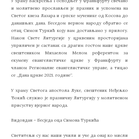
У храму Васкрсења Господњег у Франкфурту свечано
и молитвено прослављен је празник и успомена на
Светог кнеза Лазара и српске мученике од Косова до
данашњих дана. Беседом верном народу обратио се
отац Симон Туркић коју вам достављамо у прилогу.
Након Свете Литургије у црквеним просторијама
уприличен је састанак са драгим гостом наше цркве
свештеником Михаелом Мелом референтом за
екумену евангелистичке цркве у Франкфурту и
чланом Регионалне евангелистичке управе, а тицао
се ,,Дана цркве 2021. године“.
У храму Светога апостола Луке, свештеник Неђељко
Ђокић служио је празничну Литургију у молитвеном
присуству вјерног народа.
Видовдан – Бесједа оца Симона Туркића
Светитељи су нас наши учили и уче да онај ко мисли