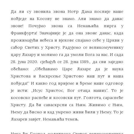
Да ли су звонила звона Нотр Дама послије наше
побједе на Косову не знамо. Али знамо да данас
звоне! Почујмо звона са Немањића пирга у
Франкфурта! Значајније је да она звоне данас, када
прожимајући небеса и вјекове спајамо себе у Цркви у
сабор Светих у Христу. Радујемо се великомученику
цару Лазару и молимо га да умоли Бога за нас. И сада
28. јуна 2020. сјећајућ се 28. јуна 1389., да сви заједно
обећамо: ,,Обећавамо Царе Лазаре да је наука
Христова и Васкрсење Христово наш пут и наша
побједа!“ И какво год вријеме и бреме наше одговор
је исти: ,,Исус Христос, Бог отаца наших“. То је
косовско распеће и косовски пут. Голгота, сараспеће
Христу. Да би саваскрсли са Њим. Живимо с Њим,
Њему да бисмо и кад умремо живи били у Њему. То је
Лазарев завјет. Немањића темељ.
Нека би Господ молитвама Светог великомученика