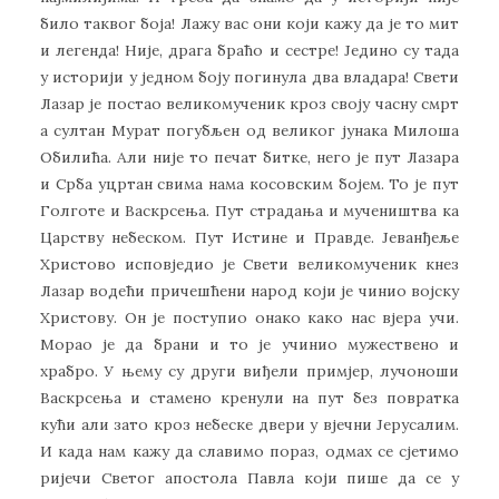
било таквог боја! Лажу вас они који кажу да је то мит
и легенда! Није, драга браћо и сестре! Једино су тада
у историји у једном боју погинула два владара! Свети
Лазар је постао великомученик кроз своју часну смрт
а султан Мурат погубљен од великог јунака Милоша
Обилића. Али није то печат битке, него је пут Лазара
и Срба уцртан свима нама косовским бојем. То је пут
Голготе и Васкрсења. Пут страдања и мучеништва ка
Царству небеском. Пут Истине и Правде. Јеванђеље
Христово исповједио је Свети великомученик кнез
Лазар водећи причешћени народ који је чинио војску
Христову. Он је поступио онако како нас вјера учи.
Морао је да брани и то је учинио мужествено и
храбро. У њему су други виђели примјер, лучоноши
Васкрсења и стамено кренули на пут без повратка
кући али зато кроз небеске двери у вјечни Јерусалим.
И када нам кажу да славимо пораз, одмах се сјетимо
ријечи Светог апостола Павла који пише да се у