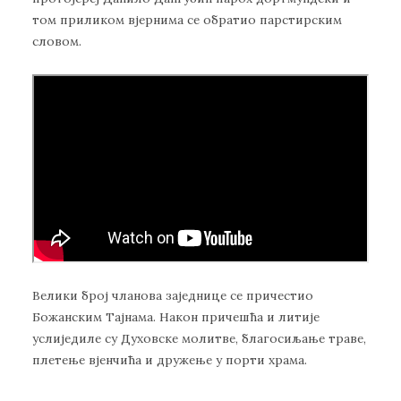
том приликом вјернима се обратио парстирским
словом.
Велики број чланова заједнице се причестио
Божанским Тајнама. Након причешћа и литије
услиједиле су Духовске молитве, благосиљање траве,
плетење вјенчића и дружење у порти храма.