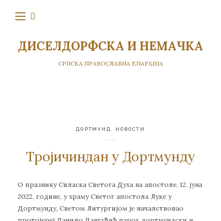
ДИСЕЛДОРФСКА И НЕМАЧКА
СРПСКА ПРАВОСЛАВНА ЕПАРХИЈА
ДОРТМУНД
,
НОВОСТИ
Тројичиндан у Дортмунду
О празнику Силаска Светога Духа на aпостоле, 12. јуна
2022. године, у храму Светог апостола Луке у
Дортмунду, Светом Литургијом је началствовао
протојереј Данило Дангубић парох дортмундски и