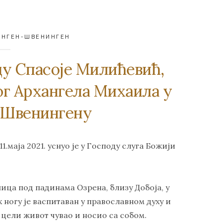
ИНГЕН-ШВЕНИНГЕН
ду Спасоје Милићевић,
ог Архангела Михаила у
-Швенингену
.маја 2021. уснуо је у Господу слуга Божији
еница под падинама Озрена, близу Добоја, у
 ногу је васпитаван у православном духу и
 цели живот чувао и носио са собом.