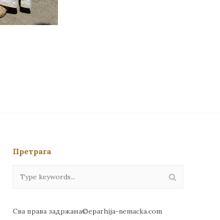
Претрага
Сва права задржана©eparhija-nemacka.com