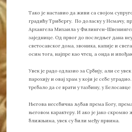
Тако је наставио да живи са својом супр
градићу Трибергу. По доласку у Немачу, п
Архангела Михаила у Филинген-Швенингену,
заједнице. Од првог до последњег дана не
светосавског дома, звоника, капије и свега
осим тога, најпре као чтец, а онда и ипођ
Увек је радо одлазио за Србију, али се увек
парохију и овај храм у који је себе уградио
требало да се врати у тазбину, у Белосавце
Његова несебична љубав према Богу, према
његовом карактеру. И ако је јако скромно 
ближњима, увек су били међу првима.