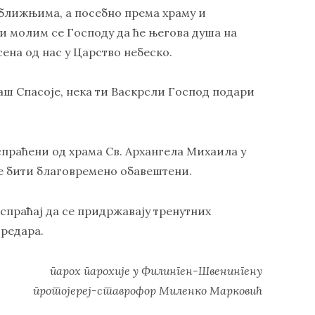
 ближњима, а посебно према храму и
 и молим се Господу да ће његова душа на
ена од нас у Царство небеско.
аш Спасоје, нека ти Васкрсли Господ подари
праћени од храма Св. Архангела Михаила у
е бити благовремено обавештени.
испраћај да се придржавају тренутних
редара.
парох парохије у Филинген-Швенингену
протојереј-ставрофор Миленко Марковић