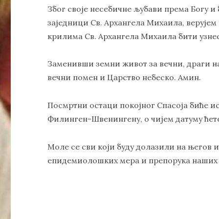
Због своје несебичне љубави према Богу и
заједници Св. Архангела Михаила, верујем
крилима Св. Архангела Михаила бити узнес
Заменивши земни живот за вечни, драги н
вечни помен и Царство небеско. Амин.
Посмртни остаци покојног Спасоја биће ис
Филинген-Швенингену, о чијем датуму ћет
Моле се сви који буду долазили на његов 
епидемиолошких мера и препорука наших 