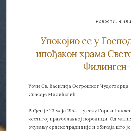
НОВОСТИ
,
ФИЛ
Упокојио се у Госпо
ипођакон храма Свет
Филинген
Уочи Св. Василија Острошког Чудотворца, 11
Спасоје Милићевић.
Рођен је 23.маја 1954.г. у селу Горња Пакл
честитој православној породици. Од малих
очувању српске традиције и обичаја што је