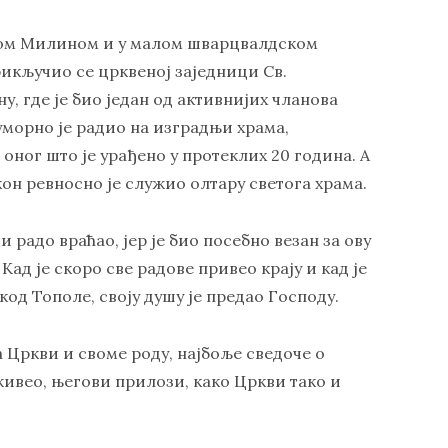
угом Милином и у малом шварцвалдском
рикључио се црквеној заједници Св.
 где је био један од активнијих чланова
уморно је радио на изградњи храма,
 оног што је урађено у протеклих 20 година. А
акон ревносно је служио олтару светога храма.
 и радо враћао, јер је био посебно везан за ову
. Кад је скоро све радове привео крају и кад је
 код Тополе, своју душу је предао Господу.
 Цркви и своме роду, најбоље сведоче о
живео, његови прилози, како Цркви тако и