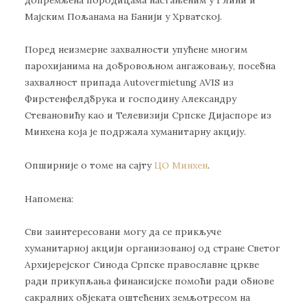
Мајским Пољанама на Банији у Хрватској.
Поред неизмерне захвалности упућене многим
парохијанима на добровољном ангажовању, посебна
захвалност припада Autovermietung AVIS из
Фирстенфелдбрука и господину Александру
Стевановићу као и Телевизији Српске Дијаспоре из
Минхена која је подржала хуманитарну акцију.
Опширније о томе на сајту
ЦО Минхен
.
Напомена:
Сви заинтересовани могу да се прикључе
хуманитарној акцији организованој од стране Светог
Архијерејског Синода Српске православне цркве
ради прикупљања финансијске помоћи ради обнове
сакралних објеката оштећених земљотресом на