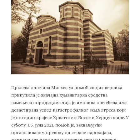
Црквена општина Минхен уз помоћ својих верника
прикупила је значајна хуманитарна средства
намењена породицама чија је имовина оштећена или
девастирана услед катастрофалног земљотреса који
је погодио крајеве Хрватске и Босне и Херцеговине. У
суботу, 05. јуна 2021. помоћ је, захваљујући
органозиваном превозу од стране парохијана,
допремљена породицама настањеним у Глини и