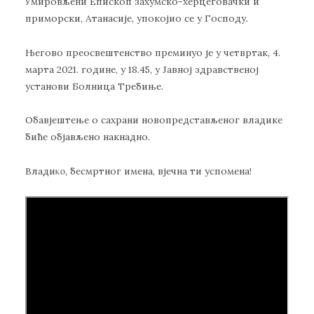
Умировљени Епископ захумско-херцеговачки и
приморски, Атанасије, упокојио се у Господу.
Његово преосвештенство преминуо је у четвртак, 4.
марта 2021. године, у 18.45, у Јавној здравственој
установи Болница Требиње.
Обавјештење о сахрани новопредстављеног владике
биће објављено накнадно.
Владиκο, бесмртног имена, вјечна ти успомена!