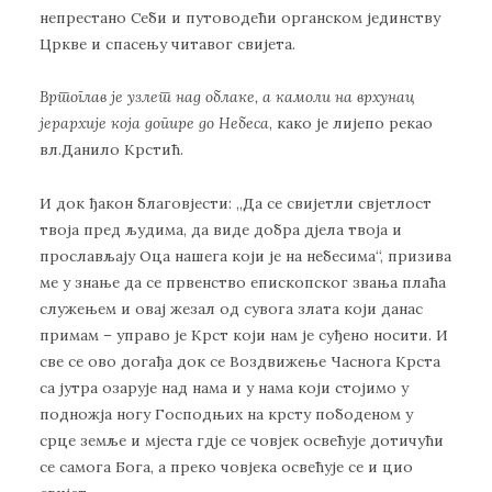
непрестано Себи и путоводећи органском јединству
Цркве и спасењу читавог свијета.
Вртоглав је узлет над облаке, а камоли на врхунац
јерархије која допире до Небеса
, како је лијепо рекао
вл.Данило Крстић.
И док ђакон благовјести: „Да се свијетли свјетлост
твоја пред људима, да виде добра дјела твоја и
прослављају Оца нашега који је на небесима“, призива
ме у знање да се првенство епископског звања плаћа
служењем и овај жезал од сувога злата који данас
примам – управо je Крст који нам је суђено носити. И
све се ово догађа док се Воздвижење Часнога Крста
са јутра озарује над нама и у нама који стојимо у
подножја ногу Господњих на крсту пободеном у
срце земље и мјеста гдје се човјек освећује дотичући
се самога Бога, а преко човјека освећује се и цио