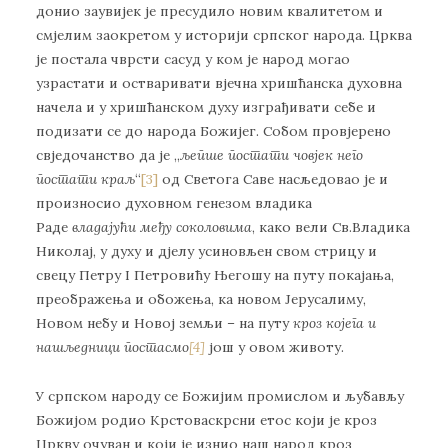
донио заувијек је пресудило новим квалитетом и
смјелим заокретом у историји српског народа. Црква
је постала чврсти сасуд у ком је народ могао
узрастати и остваривати вјечна хришћанска духовна
начела и у хришћанском духу изграђивати себе и
подизати се до народа Божијег. Собом провјерено
свједочанство да је „
љепше постати човјек него
постати краљ
“
[3]
од Светога Саве насљедовао је и
произносио духовном генезом владика
Раде
владајући међу соколовима
, како вели Св.Владика
Николај, у духу и дјелу усиновљен свом стрицу и
свецу Петру I Петровићу Његошу на путу покајања,
преображења и обожења, ка новом Јерусалиму,
Новом небу и Новој земљи – на путу
кроз којега и
нашљедници постасмо
[4]
још у овом животу.
У српском народу се Божијим промислом и љубављу
Божијом родио Крстоваскрсни етос који је кроз
Цркву очуван и који је изнио наш народ кроз