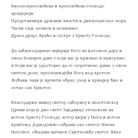
Високопреосвећена и преосвећена господо
архијереји,
Представници државне власти и дипломатског кора,
Часни оци, монаси и монахиње,
Драга дјецо, браћо и сестре у Христу Господу,
Да заблагодаримо најприје Богу на његовом дару и
овом Божијем дану у који нас је призвао и пригрлио,
и Који нас је удостојио да се сусретнемо данас у овом
светом дому, прослављајући Бога под крстом
Љубави, чији је вјечити образ, узор и примјер био и
остао сам Христос.
Благодарим нашој светој, саборној и апостолској
Цркви која је дио свете Заједнице утемељене на
истом Христу Господу, истој вјери у Њега и истом
крштењу, једнодушно сабрана око светог Имена
Његовог, обасјана вјечном Свјетлошћу светог Лика