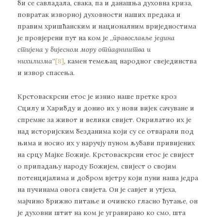
би се савладала, свака, па и данашња духовна криза,
повратак изворноj духовности наших предака и
правим хришћанским и националним вриједностима
је провјерени пут на ком је „
п
равославље једина
стијена у бијесном мору отпадништва и
нихилизма
“
[8]
, камен темељац народног свејединства
и извор спасења.
Крстоваскрсни етос је изнио наше претке кроз
Сцилу и Харибду и донио их у нови вијек сачуване и
спремне за живот и велики свијет. Окрилатио их је
над историјским безданима који су се отварали под
њима и носио их у наручју пуном љубави привијених
на срцу Мајке Божије. Крстоваскрсни етос је свијест
о припадању народу Божијем, свијест о својим
потенцијалима и добром вјетру који пуни наша једра
на пучинама овога свијета. Он је савјет и утјеха,
мајчино брижно питање и очинско гласно ћутање, он
је духовни штит на ком је угравирано ко смо, шта