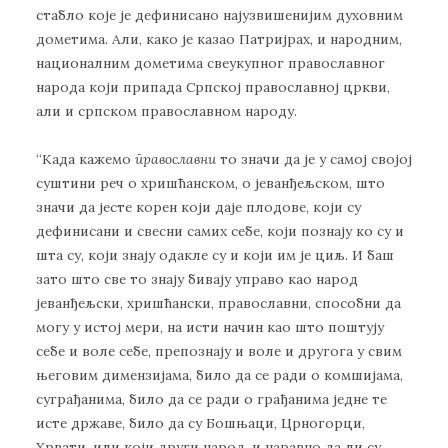
стабло које је дефинисано најузвишенијим духовним
дометима. Али, како је казао Патријрах, и народним,
националним дометима свеукупног православног
народа који припада Српској православној цркви,
али и српском православном народу.
“Када кажемо
православни
то значи да је у самој својој
суштини реч о хришћанском, о јеванђељском, што
значи да јесте корен који даје плодове, који су
дефинисани и свесни самих себе, који познају ко су и
шта су, који знају одакле су и који им је циљ. И баш
зато што све то знају бивају управо као народ
јеванђељски, хришћански, православни, способни да
могу у истој мери, на исти начин као што поштују
себе и воле себе, препознају и воле и другога у свим
његовим димензијама, било да се ради о комшијама,
суграђанима, било да се ради о грађанима једне те
исте државе, било да су Бошњаци, Црногорци,
Хрвати, или који други народ, и наравно да ли су