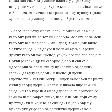
жезал као симбол духовне власти у управљању
повјерене му Епархије будимљанско-никшићке, свима
сабранима, молитвено је призивао сву пуноћу Цркве
Христове на духовну, синовску и братску помоћ:
“У овом тренутку желим рећи: Молите се за мене
како бих још више љубио Господа, молите се за мене
како бих вас, повјерени ми народ, љубио још више,
молите се једни за друге и носимо бремена једни
других како би нас Господ увијек познао као своје. У
Цркви је свако дјело саборно дјело и сви смо
одговорни за све и сви су призвани у заједницу
светих, да буду свједоци и носиоци вјечне
Свјетлости и истине Божје. Човјек обновљен у Христу
живи у својој вјери и Цркви, и никада није сам. То
заједништво које нам бива даровано не протеже се
само на наше савременике, него и на оне који су му
претходили и који ће га слиједити, јер човјек у
Христу укључује се у заједништво вјерника које