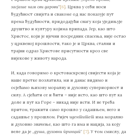
засјаше нам сви дарови
“
[6]
. Црква у себи носи
будућност свијета и свакоме од нас показује пут
према будућности, придодајући снагу која уједињује
друштво и културу којима припада. Јер, као што
Христос, који је вјечни посредник спасења, није остао
у црквеној прошлости, тако је и Црква, стални и
трајни одраз Христове присутности кроз све
вијекове у животу народа.
И, када говоримо о крстоваскрсној свијести која је
наше претке позлатила, ми и данас видимо и
осјећамо њихову моралну и духовну супериорност и
силу. А сјећати се и бити – није исто, као што пут ка
доле и пут ка Горе – никад није исти. И не треба
притом, тражити само прошло у садашњем, него и
садашње у прошлом. Ријеч
идентитет
има морално
и духовно значење, као што га има и нација, за коју
веле да је „
душа, духовни принцип
“
[7]
. У том смислу, да