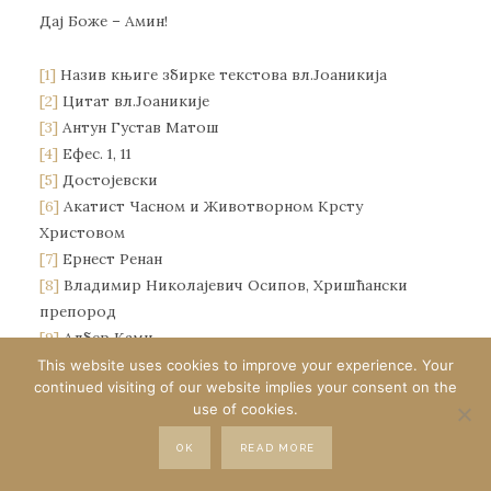
Дај Боже – Амин!
[1]
Назив књиге збирке текстова вл.Јоаникија
[2]
Цитат вл.Јоаникије
[3]
Антун Густав Матош
[4]
Ефес. 1, 11
[5]
Достојевски
[6]
Акатист Часном и Животворном Крсту
Христовом
[7]
Ернест Ренан
[8]
Владимир Николајевич Осипов, Хришћански
препород
[9]
Албер Ками
This website uses cookies to improve your experience. Your
continued visiting of our website implies your consent on the
Животопис Епископа
use of cookies.
диоклијског и изабраног
OK
READ MORE
будимљанско-никшићког