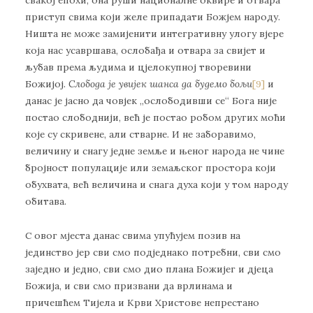
свакој епохи, она руши националне оквире и отвара
приступ свима који желе припадати Божјем народу.
Ништа не може замијенити интегративну улогу вјере
која нас усавршава, ослобађа и отвара за свијет и
љубав према људима и цјелокупној творевини
Божијој.
Слобода је увијек шанса да будемо бољи
[9]
и
данас је јасно да човјек „ослободивши се“ Бога није
постао слободнији, већ је постао робом других моћи
које су скривене, али стварне. И не заборавимо,
величину и снагу једне земље и њеног народа не чине
бројност популације или земаљског простора који
обухвата, већ величина и снага духа који у том народу
обитава.
С овог мјеста данас свима упућујем позив на
јединство јер сви смо подједнако потребни, сви смо
заједно и једно, сви смо дио плана Божијег и дјеца
Божија, и сви смо призвани да врлинама и
причешћем Тијела и Крви Христове непрестано