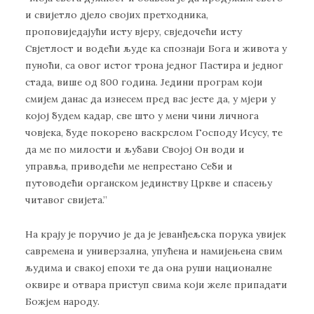
и свијетло дјело својих претходника,
проповиједајући исту вјеру, свједочећи исту
Свјетлост и водећи људе ка спознаји Бога и живота у
пуноћи, са овог истог трона једног Пастира и једног
стада, више од 800 година. Једини програм који
смијем данас да изнесем пред вас јесте да, у мјери у
којој будем кадар, све што у мени чини личнога
човјека, буде покорено васкрслом Господу Исусу, те
да ме по милости и љубави Својој Он води и
управља, приводећи ме непрестано Себи и
путоводећи органском јединству Цркве и спасењу
читавог свијета.”
На крају је поручио је да је јеванђељска порука увијек
савремена и универзална, упућена и намијењена свим
људима и свакој епохи те да она руши националне
оквире и отвара приступ свима који желе припадати
Божјем народу.