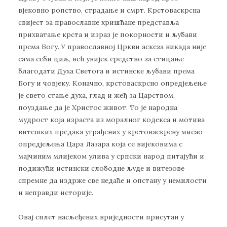
вјековно ропство, страдање и смрт. Крстоваскрснa
свијест за православне хришћане представља
прихватање крста и израз је покорности и љубави
према Богу. У православној Цркви аскеза никада није
сама себи циљ, већ увијек средство за стицање
благодати Духа Светога и истинске љубави према
Богу и човјеку. Коначно, крстоваскрсно опредјељење
је свето стање духа, глад и жеђ за Царством,
поуздање да је Христос живот. То је народна
мудрост која израста из моралног кодекса и мотива
витешких предака уграђених у крстоваскрсну мисао
опредјељења Цара Лазара која се вијековима с
мајчиним млијеком улива у српски народ питајући и
подижући истински слободне људе и витезове
спремне да издрже све недаће и опстану у немилости
и неправди историје.
Овај сплет насљеђених вриједности присутан у