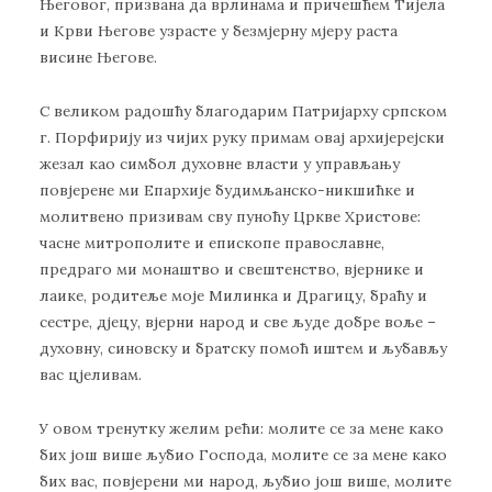
Његовог, призвана да врлинама и причешћем Тијела
и Крви Његове узрасте у безмјерну мјеру раста
висине Његове.
С великом радошћу благодарим Патријарху српском
г. Порфирију из чијих руку примам овај архијерејски
жезал као симбол духовне власти у управљању
повјерене ми Епархије будимљанско-никшићке и
молитвено призивам сву пуноћу Цркве Христове:
часне митрополите и епископе православне,
предраго ми монаштво и свештенство, вјернике и
лаике, родитеље моје Милинка и Драгицу, браћу и
сестре, дјецу, вјерни народ и све људе добре воље –
духовну, синовску и братску помоћ иштем и љубављу
вас цјеливам.
У овом тренутку желим рећи: молите се за мене како
бих још више љубио Господа, молите се за мене како
бих вас, повјерени ми народ, љубио још више, молите