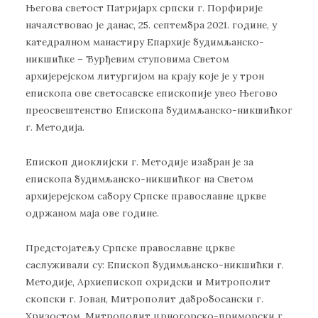
Његова светост Патријарх српски г. Порфирије
началствовао је данас, 25. септембра 2021. године, у
катедралном манастиру Епархије будимљанско-
никшићке – Ђурђевим ступовима Светом
архијерејском литургијом на крају које је у трон
епископа ове светосавске епископије увео Његово
преосвештенство Епископа будимљанско-никшићког
г. Методија.
Епископ диоклијски г. Методије изабран је за
епископа будимљанско-никшићког на Светом
архијерејском сабору Српске православне цркве
одржаном маја ове године.
Предстојатељу Српске православне цркве
саслуживали су: Епископ будимљанско-никшићки г.
Методије, Архиепископ охридски и Митрополит
скопски г. Јован, Митрополит дабробосански г.
Хризостом, Митрополит црногорско-приморски г.