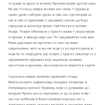
се једни за друге и носимо бремена једни других како
би нас Господ увијек познао као своје. У Цркви је
свако дјело саборно дјело и сви смо одговорни за
све и сви су призвани у заједницу светих да буду
свједоци и носиоци вјечне Свјетлости и истине
Божје. Човјек обновљен у Христу живи у својој вјери
и Цркви, и никада није сам. То заједништво које нам
бива даровано не протеже се само на наше
савременике, него и на оне који су му претходили и
који ће га слиједити, јер човјек у Христу укључује се у
заједништво вјерника које надилази границе
простора и времена, овоземаљскога живота и смрти.
Одласком наших великих црквених отаца
Митрополита Амфилохија, Владике Атанасије и
Патријарха српског Иринеја, који су дошавши да
испрате брата свога спремили се да за њим пођу –
ми смо љубљена и благословена чеда јер смо у
животима наших стараца видјели и спознали живу