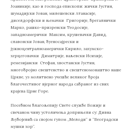
Јоаникије, као и господа епископи: жички Јустин,
шумадијски Јован, милешевски Атанасије,
диселдорфски и њемачки Григорије, брегалнички
Марко, рашко-призренски Теодосије,
западноамерички Максим, крушевачки Давид,
славонски Јован, буеносајрески и
јужноцентралноамерички Кирило, захумско-
херцеговачки Димитрије, ваљевски Исихије,
ремезијански Стефан, хвостански Јустин,
многобројно свештенство и свештеномонаштво наше
Цркве, уз молитвено учешће великог броја
благочестивог вјерног народа сабраног из свих
крајева Црне Горе.
Посебном благољепију Свете службе Божије и
свечаном чину устоличења доприњели су: Дивна
Љубојевић са својом гупом „Мелоди“ и “Београдски
мушки хор”.