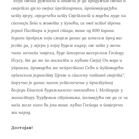
“
Моја света дужност и обавеза је да продужим свето и
свијетло дјело својих претходника, проповиједајући
исту вјеру, свједочећи исту Свјетлост и водећи људе ка
спознаји Бога и живота у пуноћи, са овог истог трона
једног Пастира и једног стада, више од 800 година.
Једини програм који смијем данас да изнесем пред вас
јесте да, у мјери у којој будем кадар, све што у мени
чини личнога човјека, буде покорено васкрслом Господу
Исусу, те да ме по милости и љубави Својој Он води и
управља, приводећи ме непрестано Себи и путоводећи
органском јединству Цркве и спасењу читавог свијета”,
поручио је данас након устоличења у приступној
бесједи Епископ будимљанско-никшићки г. Методије у
манастиру Ђурђевим ступовима, позивајући све да се за
њега моле како би још више љубио Господа и повјерени
ми народ.
Достојан!