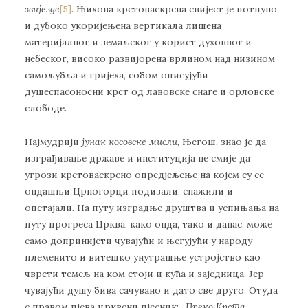
звијезде
[5]
.
Њихова крстоваскрсна свијест је потпуно
и дубоко укоријењена вертикала лишена
материјалног и земаљског у корист духовног и
небеског, високо развијорена врлином над низином
самољубља и гријеха, собом описујући
душеспасоносни крст од лавовске снаге и орловске
слободе.
Најмудрији
јунак косовске мисли
, Његош, знао је да
изграђивање државе и институција не смије да
угрози крстоваскрсно опредјељење на којем су се
ондашњи Црногорци подизали, снажили и
опстајали. На путу изградње друштва и успињања на
путу прогреса Црква, како онда, тако и данас, може
само допринијети чувајући и његујући у народу
племенито и витешко унутрашње устројство као
чврсти темељ на ком стоји и кућа и заједница. Јер
чувајући душу бива сачувано и дато све друго. Отуда
с правом пјева црквени пјесник: „
Преко Крста,