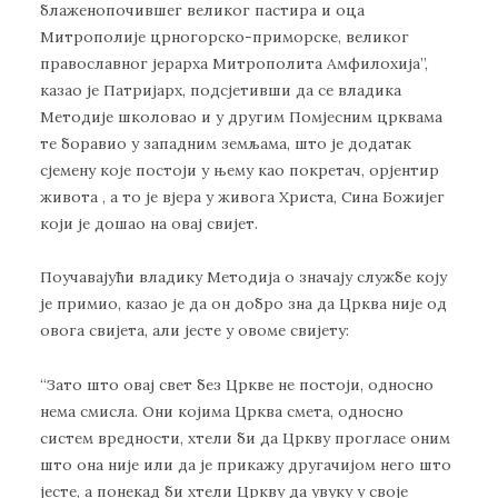
блаженопочившег великог пастира и оца
Митрополије црногорско-приморске, великог
православног јерарха Митрополита Амфилохија”,
казао је Патријарх, подсјетивши да се владика
Методије школовао и у другим Помјесним црквама
те боравио у западним земљама, што је додатак
сјемену које постоји у њему као покретач, орјентир
живота , а то је вјера у живога Христа, Сина Божијег
који је дошао на овај свијет.
Поучавајући владику Методија о значају службе коју
је примио, казао је да он добро зна да Црква није од
овога свијета, али јесте у овоме свијету:
“Зато што овај свет без Цркве не постоји, односно
нема смисла. Они којима Црква смета, односно
систем вредности, хтели би да Цркву прогласе оним
што она није или да је прикажу другачијом него што
јесте, а понекад би хтели Цркву да увуку у своје