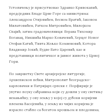
Устоличењу је присуствовао Здравко Кривокапић,
предсједник Владе Црне Горе са министрима:
Александром Стијовићем, Весном Братић, Јаковом
Милатовићем, Ратком Митровићем, Милојком
Спајић, затим градоначелници: Берана Тихомир
Богавац, Никшића Марко Ковачевић, Херцег Новог
Стефан Катић, Тивта Жељко Комненовић, Котора
Владимир Јокић, Будве Бато Царевић, као и
представници политичког и јавног живота у Црној
Гори.
По завршетку Свете архијерејске литургије,
Архиепископ пећки, Митрополит београдско-
карловачки и Патријарх српски г. Порфирије је
упутио поуку сабранима који су дошли у ову светињу
немањићку, у ову земљу у којој су дубоки коријени
племена Васојевића, у земљу из чијих коријена је
израсло стабло са богатом крошњом и плодовима,