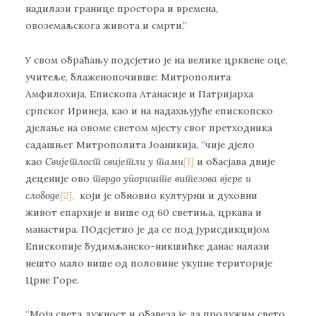
надилази границе простора и времена,
овоземаљскога живота и смрти.”
У свом обраћању подсјетио је на велике црквене оце,
учитеље, блаженопочивше: Митрополита
Амфилохија, Епископа Атанасије и Патријарха
српског Иринеја, као и на надахњујуће епископско
дјелање на овоме светом мјесту свог претходника
садашњег Митрополита Јоаникија, “чије дјело
као
Свијетлост свијетли у тами
[1]
и обасјава двије
деценије ово
тврд
о
упоришт
е
витезова вјере и
слободе
[2],
који је обновио културни и духовни
живот епархије и више од 60 светиња, цркава и
манастира. ПОдсјетио је да се под јурисдикцијом
Епископије будимљанско-никшићке данас налази
нешто мало више од половине укупне територије
Црне Горе.
“Моја света дужност и обавеза је да продужим свето