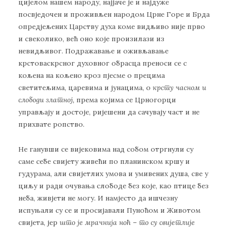
цијелом нашем народу, најјаче је и најдуже
посвједочен и проживљен народом Црне Горе и Брда
опредјељених Царству духа коме видљиво није прво
и свеколико, већ оно које произилази из
невидљивог. Подражавање и оживљавање
крстоваскрсног духовног обрасца преноси се с
кољена на кољено кроз пјесме о прецима
светитељима, царевима и јунацима, о
крсту часном и
слободи златној,
према којима се Црногорци
управљају и достоје, ријешени да сачувају част и не
прихвате ропство.
Не ганувши се вијековима над собом отргнули су
саме себе свијету живећи по планинском кршу и
гудурама, али свијетлих умова и умивених душа, све у
циљу и ради очувања слободе без које, као птице без
неба, живјети не могу. И намјесто да ишчезну
испуњали су се и просијавали Пуноћом и Животом
свијета, јер
што је мрачнија ноћ – то су свијетлије