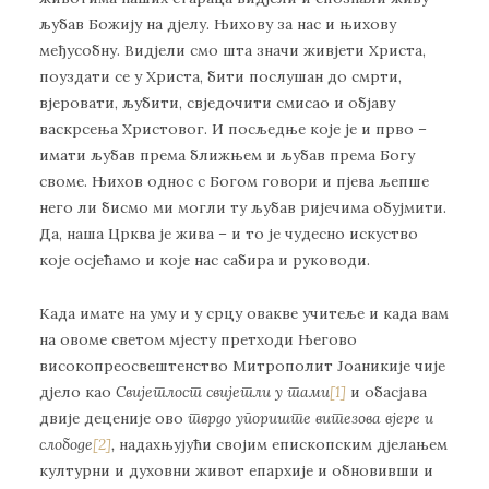
љубав Божију на дјелу. Њихову за нас и њихову
међусобну. Видјели смо шта значи живјети Христа,
поуздати се у Христа, бити послушан до смрти,
вјеровати, љубити, свједочити смисао и објаву
васкрсења Христовог. И посљедње које је и прво –
имати љубав према ближњем и љубав према Богу
своме. Њихов однос с Богом говори и пјева љепше
него ли бисмо ми могли ту љубав ријечима обујмити.
Да, наша Црква је жива – и то је чудесно искуство
које осјећамо и које нас сабира и руководи.
Када имате на уму и у срцу овакве учитеље и када вам
на овоме светом мјесту претходи Његово
високопреосвештенство Митрополит Јоаникије чије
дјело као
Свијетлост свијетли у тами
[1]
и обасјава
двије деценије ово
тврд
о
упоришт
е
витезова вјере и
слободе
[2]
,
надахњујући својим епископским дјелањем
културни и духовни живот епархије и обновивши и