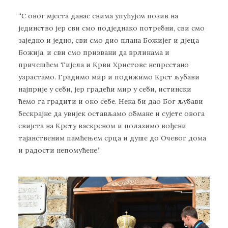
“С овог мјеста данас свима упућујем позив на
јединство јер сви смо подједнако потребни, сви смо
заједно и једно, сви смо дио плана Божијег и дјеца
Божија, и сви смо призвани да врлинама и
причешћем Тијела и Крви Христове непрестано
узрастамо. Градимо мир и подижимо Крст љубави
најприје у себи, јер градећи мир у себи, истински
ћемо га градити и око себе. Нека би дао Бог љубави
бескрајне да увијек остављамо обмане и сујете овога
свијета на Крсту васкрсном и полазимо вођени
тајанственим памћењем срца и душе до Очевог дома
и радости непомућене.”