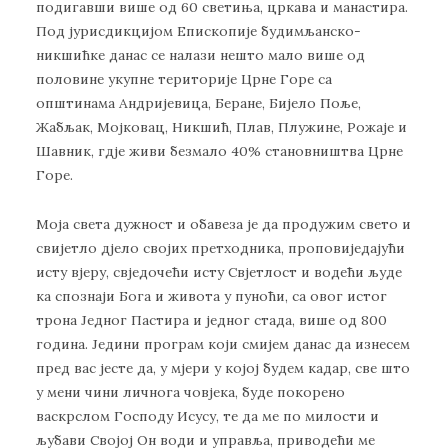
подигавши више од 60 светиња, цркава и манастира.
Под јурисдикцијом Епископије будимљанско-
никшићке данас се налази нешто мало више од
половине укупне територије Црне Горе са
општинама Андријевица, Беране, Бијело Поље,
Жабљак, Мојковац, Никшић, Плав, Плужине, Рожаје и
Шавник, гдје живи безмало 40% становништва Црне
Горе.
Моја света дужност и обавеза је да продужим свето и
свијетло дјело својих претходника, проповиједајући
исту вјеру, свједочећи исту Свјетлост и водећи људе
ка спознаји Бога и живота у пуноћи, са овог истог
трона Једног Пастира и једног стада, више од 800
година. Једини програм који смијем данас да изнесем
пред вас јесте да, у мјери у којој будем кадар, све што
у мени чини личнога човјека, буде покорено
васкрслом Господу Исусу, те да ме по милости и
љубави Својој Он води и управља, приводећи ме