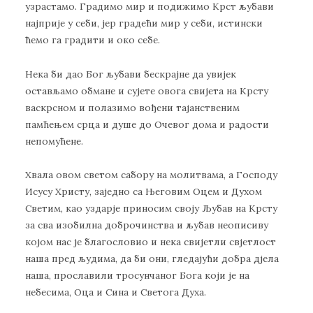
узрастамо. Градимо мир и подижимо Крст љубави
најприје у себи, јер градећи мир у себи, истински
ћемо га градити и око себе.
Нека би дао Бог љубави бескрајне да увијек
остављамо обмане и сујете овога свијета на Крсту
васкрсном и полазимо вођени тајанственим
памћењем срца и душе до Очевог дома и радости
непомућене.
Хвала овом светом сабору на молитвама, а Господу
Исусу Христу, заједно са Његовим Оцем и Духом
Светим, као уздарје приносим своју Љубав на Крсту
за сва изобилна доброчинства и љубав неописиву
којом нас је благословио и нека свијетли свјетлост
наша пред људима, да би они, гледајући добра дјела
наша, прославили тросунчаног Бога који је на
небесима, Оца и Сина и Светога Духа.