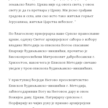
земаљско блато. Црква није од овога света, у овом
свету је да га претвара у Цркву. Ми јесмо грађани
градова и села, али смо исто тако житељи горњег
Јерусалима, житељи Царства небеског. ”
По благослову првојерарха наше Српске православне
цркве, одлуку Светог архијерејског сабора о избору
владике Методија за епископа Богом спасаване
Епархије будимљанско-никшићки, прочитао је
Високопреосвећени Митрополит дабробосански г.
Хризостом, након чега је Епископ Методије свечано
уведен у трон епископа будимљанско-никшићких.
У приступној бесједи Његово преосвештенство
Епископ будимљанско-никшићки г. Методија,
заблогодаривши Богу на Његовом дару и овом
Божијем дану, Цркви, Патријарху српском г.
Порфирију из чијих руку је примио архијерејски