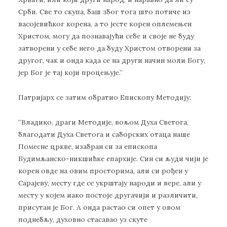
Срби. Све то скупа, баш због тога што потиче из
васојевићког корена, а то јесте корен оплемењен
Христом, могу да познавајући себе и своје не буду
затворени у себе него да буду Христом отворени за
другог, чак и онда када се на други начин моли Богу,
јер Бог је тај који процењује.”
Патријарх се затим обратио Епископу Методију:
“Владико, драги Методије, вољом Духа Светога,
благодати Духа Светога и саборских отаца наше
Помесне цркве, изабран си за епископа
Будимљанско-никшићке епархије. Син си људи чији је
корен овде на овим просторима, али си рођен у
Сарајеву, месту где се укрштају народи и вере, али у
месту у којем иако постоје другачији и различити,
присутан је Бог. А онда растао си опет у овом
поднебљу, духовно стасавао уз скуте