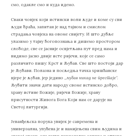
смо, одакле смо и куда идемо.
Сваки човјек који истински воли људе и коме су сви
људи браћа, запитан је над тајном и смислом
страдања човјека на овоме свијету. И што дубље
улазимо у тајну богопознања и дишемо простором
слободе, све се јасније освјетљава пут пред нама и
видимо јасно двије исте ријечи, које се само
различито пишу: Крст и Љубав. Све што постоји дар
је Љубави. Полазна и посљедња тачка хришћанске
вјере је љубав, јер једино „
љубав никад не престаје
“.
Љубити значи дати народу своме истинско добро,
храну истине Божије, ријечи Божије, храну
присутности Живога Бога Који нам се дарује на
Светој литургији.
Јеванђељска порука увијек је савремена и
универзална, упућена је и намијењена свим људима и