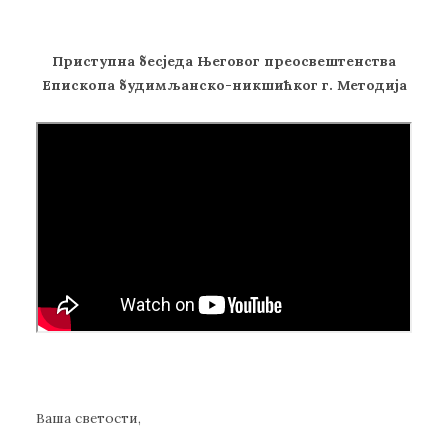
Приступна бесједа Његовог преосвештенства
Епископа будимљанско-никшићког г. Методија
Ваша светости,