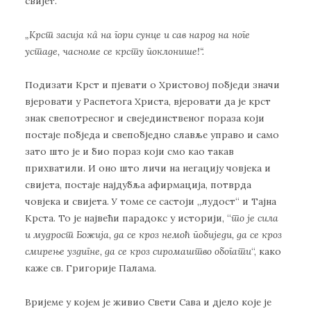
свијет.
„
Крст засија кâ на гори сунце и сав народ на ноге
устаде, часноме се крсту поклонише
!“
.
Подизати Крст и пјевати о Христовој побједи значи
вјеровати у Распетога Христа, вјеровати да је крст
знак свепотресног и свејединственог пораза који
постаје побједа и свепобједно славље управо и само
зато што је и био пораз који смо као такав
прихватили. И оно што личи на негацију човјека и
свијета, постаје најдубља афирмација, потврда
човјека и свијета. У томе се састоји „лудост“ и Тајна
Крста. То је највећи парадокс у историји, “
то је сила
и мудрост Божија, да
се кроз немоћ поб
иједи, да се кроз
смирење уздигне, да се кроз сиромаштво обогати
“, како
каже св. Григорије Палама.
Вријеме у којем је живио Свети Сава и дјело које је