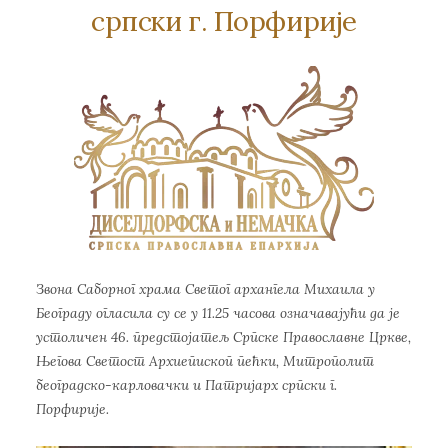
српски г. Порфирије
Звона Саборног храма Светог архангела Михаила у
Београду огласила су се у 11.25 часова означавајући да је
устоличен 46. предстoјатељ Српске Православне Цркве,
Његова Светост Архиепископ пећки, Митрополит
београдско-карловачки и Патријарх српски г.
Порфирије.