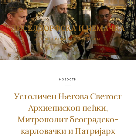
ДИСЕЛДОРФСКА И НЕМАЧКА
СРПСКА ПРАВОСЛАВНА ЕПАРХИЈА
НОВОСТИ
Устоличен Његова Светост
Архиепископ пећки,
Митрополит београдско-
карловачки и Патријарх