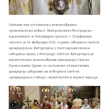
Свечани чин устоличења новоизабраног
Архиепископа пећког, Митрополита београдско-
карловачког и Патријарха српског г. Порфирија
започео је 19. фебруара 2021. године саборном светом
архијерејском Литургијом у Светоархангелском
саборном храму у Београду. Светом Литургијом је
началствовао новоизабрани првојерарх Српске
Православне Цркве уз саслужење отачаствених
архијереја сабараних на изборном Светом
Архијерејском Сабору, свештенства и верног народа.