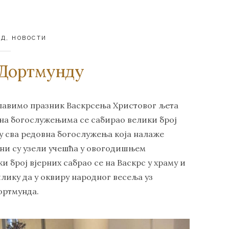
НД
,
НОВОСТИ
 Дортмунду
лавимо празник Васкрсења Христовог љета
 на богослужењима се сабирао велики број
су сва редовна богослужења која налаже
ани су узели учешћа у овогодишњем
 број вјерних сабрао се на Васкрс у храму и
лику да у оквиру народног весеља уз
Дортмунда.