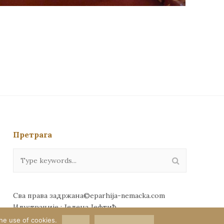
Претрага
Сва права задржана©eparhija-nemacka.com
Илустрације : Јелена Јефтић
he use of cookies.