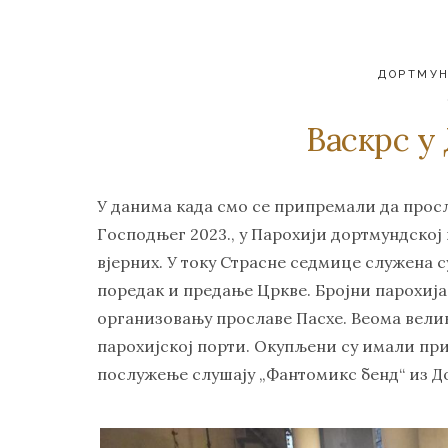
ДОРТМУ
Васкрс у
У данима када смо се припремали да прос
Господњег 2023., у Парохији дортмундској
вјерних. У току Страсне седмице служена 
поредак и предање Цркве. Бројни парохиј
организовању прославе Пасхе. Веома велики
парохијској порти. Окупљени су имали при
послужење слушају „Фантомикс бенд“ из 