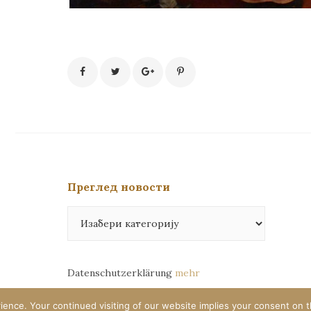
Преглед новости
Преглед
новости
Datenschutzerklärung
mehr
ence. Your continued visiting of our website implies your consent on t