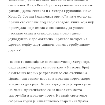
свештеник Илија Ромић уз саслуживање минхенских
ђакона Дејана Ристића и Оливера Груловића. Иако
Храм Св. Јована Владимира ове ноћи није могао да
прими све сабране под своје сводове, киша која није
престајала, није омела и оне напољу да узносе
пасхалне химне и стихословља и оно чувено,
једнодушно и громогласно : Христос вaскрсе из
мртвих, смрћу смрт уништи, онима у гробу живот
дарова!
На опште изненађење на Божанственој Литургији,
одслуженој у недељу са почетком у 9 часова, број
окупљених верних је превазишао сва очекивања.
Црква пуна верног народа и црквена порта скоро
испуњена до краја. Верни народ који је приступао
Св. чаши, причешћивао се на неколико места,
укључујући и црквену порту. На крају свештеног
сабрања којим је началствовао старешина Храма,