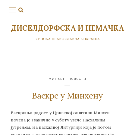
ДИСЕЛДОРФСКА И НЕМАЧКА
СРПСКА ПРАВОСЛАВНА ЕПАРХИЈА
МИНХЕН
,
НОВОСТИ
Васкрс у Минхену
Васкршња радост у Црквеној општини Минхен
почела је званично у суботу увече Пасхалним
јутрењем. На пасхалној Литургији која је потом
уследила, у ране недељне часове, началствовао је