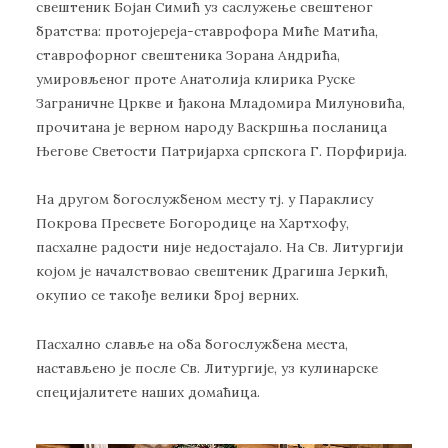
свештеник Бојан Симић уз саслужење свештеног
братства: протојереја-ставрофора Миће Матића,
ставрофорног свештеника Зорана Андрића,
умировљеног проте Анатолија клирика Руске
Заграничне Цркве и ђакона Младомира Милуновића,
прочитана је верном народу Васкршња посланица
Његове Светости Патријарха српскога Г. Порфирија.
На другом богослужбеном месту тј. у Параклису
Покрова Пресвете Богородице на Хартхофу,
пасхалне радости није недостајало. На Св. Литургији
којом је началствовао свештеник Драгиша Јеркић,
окупио се такође велики број верних.
Пасхално славље на оба богослужбена места,
настављено је после Св. Литургије, уз кулинарске
специјалитете наших домаћица.