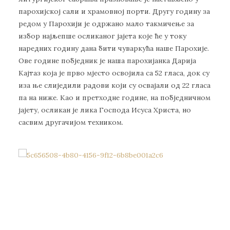
парохијској сали и храмовној порти. Другу годину за
редом у Парохији је одржано мало такмичење за
избор најљепше осликаног јајета које ће у току
наредних годину дана бити чуваркућа наше Парохије.
Ове године побједник је наша парохијанка Дарија
Кајтаз која је прво мјесто освојила са 52 гласа, док су
иза ње слиједили радови који су освајали од 22 гласа
па на ниже. Као и претходне године, на побједничном
јајету, осликан је лика Господа Исуса Христа, но
сасвим другачијом техником.