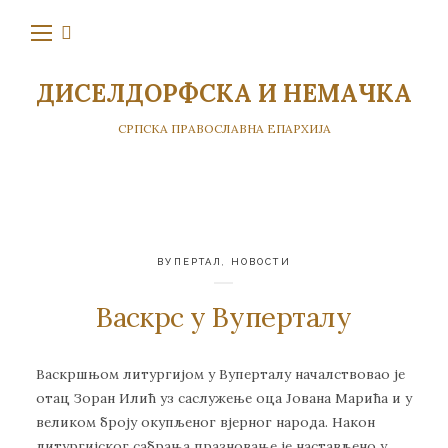
ДИСЕЛДОРФСКА И НЕМАЧКА
СРПСКА ПРАВОСЛАВНА ЕПАРХИЈА
ВУПЕРТАЛ
,
НОВОСТИ
Васкрс у Вуперталу
Васкршњом литургијом у Вуперталу началствовао је
отац Зоран Илић уз саслужење оца Јована Марића и у
великом броју окупљеног вјерног народа. Након
литургијског сабрања празновање је настављено у