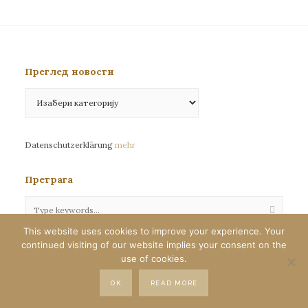
Преглед новости
Преглед
новости
Datenschutzerklärung
mehr
Претрага
This website uses cookies to improve your experience. Your
continued visiting of our website implies your consent on the
Сва права задржана©eparhija-nemacka.com
use of cookies.
Илустрације : Јелена Јефтић
OK
READ MORE