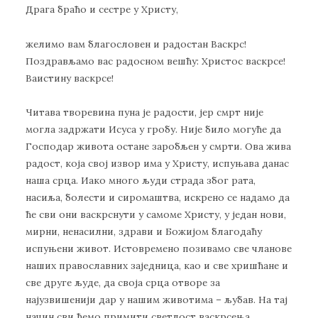
Драга браћо и сестре у Христу,
желимо вам благословен и радостан Васкрс!
Поздрављамо вас радосном вешћу: Христос васкрсе!
Ваистину васкрсе!
Читава творевина пуна је радости, јер смрт није
могла задржати Исуса у гробу. Није било могуће да
Господар живота остане заробљен у смрти. Ова жива
радост, која свој извор има у Христу, испуњава данас
наша срца. Иако много људи страда због рата,
насиља, болести и сиромаштва, искрено се надамо да
ће сви они васкрснути у самоме Христу, у један нови,
мирни, ненасилни, здрави и Божијом благодаћу
испуњени живот. Истовремено позивамо све чланове
наших православних заједница, као и све хришћане и
све друге људе, да своја срца отворе за
најузвишенији дар у нашим животима – љубав. На тај
начин сви ћемо примити светлост васкрсења