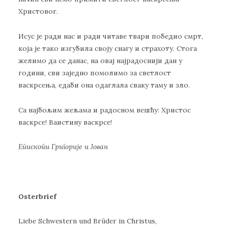
Христовог.
Исус је ради нас и ради читаве твари победио смрт,
која је тако изгубила своју снагу и страхоту. Стога
желимо да се данас, на овај најрадоснији дан у
години, сви заједно помолимо за светлост
васкрсења, едаби она одаглала сваку таму и зло.
Са најбољим жељама и радосном вешћу: Христос
васкрсе! Ваистину васкрсе!
Епископи Григорије и Јован
Osterbrief
Liebe Schwestern und Brüder in Christus,