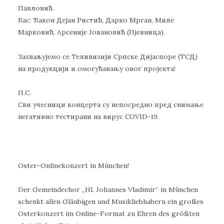
Павловић.
Бас: Ђакон Дејан Ристић, Дарко Мрган, Миле
Марковић, Арсеније Јовановић (Пјевница).
Захваљујемо се Теливизији Српске Дијаспоре (ТСД)
на продукцији и омoгућавању овог пројекта!
П.С.
Сви учесници концерта су непосредно пред снимање
негативно тестирани на вирус COVID-19.
Oster-Onlinekonzert in München!
Der Gemeindechor „Hl. Johannes Vladimir“ in München
schenkt allen Gläubigen und Musikliebhabern ein großes
Osterkonzert im Online-Format zu Ehren des größten