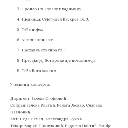
Тропар Св. Јовану Владимиру
Пјевница: Свјетилен Васкрса гл. 3.
Тебе појем
Ангел вопијаше
Пасхална стихира гл. 5.
Пресвјатјеј Богородицје помолимсја
Тебе Бога хвалим
Учесници концерта:
Диригент: Јелена Стојковић
Сопран: Јелена Ристић, Рената Љевар, Слађана
Павловић.
Алт: Неда Немец, Александра Кукољ.
Тенор: Марко Тривуновић, Радисав Пантић, Ђорђе