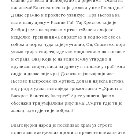
славно дочекао
и исповједио Га ријечима: „Осана на
висинама! Благословен који долази у име Господње!”
Данас срамно и проклето узвикује: „Крв Његова на
нас и нашу дјецу – Распни Га!” Тај Христос који је
безброј пута васкрсавао мртве, губаве и слијепе
исцјелио, грешницима опраштао и водио их све са
собом и поред чуда које је учинио, Он, Спаситељ који
узима гријех свијета, иде као овца невино на заклање
и страда. Онај Који је на води земљу утврдио и
крунисао свијет, виси на дрвету и полаже у гроб! Али
овдје и данас није крај! Долази најзначајнији час –
Његово Васкрсење из мртвих, долази највећа истина
коју род људски исповједа громогласно – „Христос
Васкрсе-Ваистину Васкрсе!” Ад се уништи, ђавол
обеснажи тријумфалним ријечима: „Смрти гдје ти је
жалац, аде гдје ти је побједа?“
Благовјерни народ је посећивао храм уз строго
поштовање актуелних прописа превентивне заштите