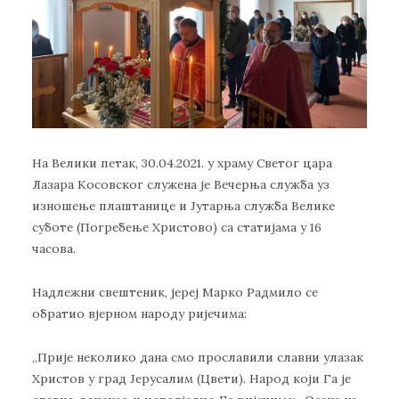
На Велики петак, 30.04.2021. у храму Светог цара
Лазара Косовског служена је Вечерња служба уз
изношење плаштанице и Јутарња служба Велике
суботе (Погребење Христово) са статијама у 16
часова.
Надлежни свештеник, јереј Марко Радмило се
обратио вјерном народу ријечима:
„Прије неколико дана смо прославили славни улазак
Христов у град Јерусалим (Цвети). Народ који Га је