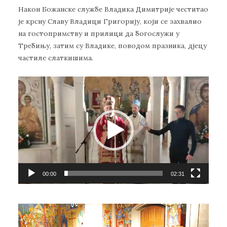
записа
Након Божанске службе Владика Димитрије честитао
је крсну Славу Владици Григорију, који се захвалио
на гостопримству и прилици да богослужи у
Требињу, затим су Владике, поводом празника, дјецу
частиле слаткишима.
Прегледач
видео
записа
00:00
02:31