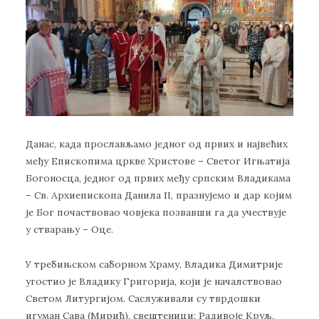
Данас, када прослављамо једног од првих и највећих
међу Епископима цркве Христове – Светог Игњатија
Богоносца, једног од првих међу српским Владикама
– Св. Архиепископа Данила II, празнујемо и дар којим
је Бог почаствовао човјека позвавши га да учествује
у стварању – Оце.
У требињском саборном Храму, Владика Димитрије
угостио је Владику Григорија, који је началствовао
Светом Литургијом. Саслуживали су тврдошки
игуман Сава (Мирић), свештеници: Радивоје Круљ,