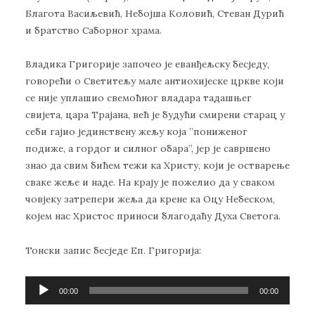
Благота Васиљевић, Небојша Коловић, Стеван Дурић
и братство Саборног храма.
Владика Григорије започео је еванђељску бесједу,
говорећи о Светитељу мале антиохијеске цркве који
се није уплашио свемоћног владара тадашњег
свијета, цара Трајана, већ је будући смирени старац у
себи гајио јединствену жељу која ”пониженог
подиже, а гордог и силног обара”, јер је савршено
знао да свим бићем тежи ка Христу, који је остварење
сваке жеље и наде. На крају је пожелио да у сваком
човјеку затрепери жеља да крене ка Оцу Небеском,
којем нас Христос приноси благодаћу Духа Светога.
Тонски запис бесједе Еп. Григорија:
Прегледач
00:00
00:00
звучних