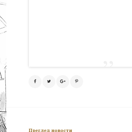
Преглед новости