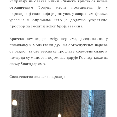
испраћају на овакав начин. Славска трпеза са веома
ограниченим бројем места постављена је у
парохијској сали, која је још увек у завршним фазама
уређења и опремања, што је додатно ускратило
простор за смештај већег броја званица.
Братска атмосфера међу вернима, дисциплина у
понашању и молитвени дух на богослужењу, највећа
су радост за све учеснике прославе храмовне славе и
потврда су милости којом нас дарује Господ коме на
свему благодаримо.
Свештенство келнске парохије