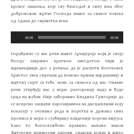
крсног знамења, које сву благодат и силу има због
добровољне жртве Господа нашег за сваког човека
од Адама до свршетка века.
Прегледач
00:00
00:00
звучних
записа
Охрабриле су нас речи нашег Архијереја који је своју
беседу завршио кратком анегдотом чији је
најзначајнији део у речима, да је распети Богочовек
Христос увек спреман да поново прими најсрамнију и
најтежу смрт за тебе, мене, за свакога од нас. Овакве
речи утврђују нас у вери, разгоревају наду и буде
срца на љубав. Није заборавио Владика Григорије да
се искрено захвали парохијанима на дисциплини коју
показују у очувању реда и поретка и држању свих
прописа и мера о сузбијању пандемије корона вируса.
Како то богослужбено правило налаже, након
Литургије принесени дарови, славски колач и жито