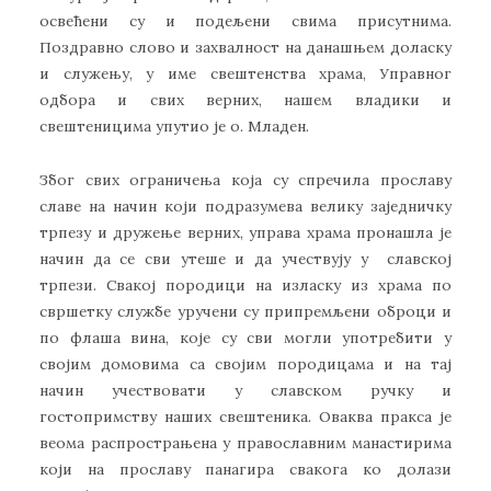
освећени су и подељени свима присутнима.
Поздравно слово и захвалност на данашњем доласку
и служењу, у име свештенства храма, Управног
одбора и свих верних, нашем владики и
свештеницима упутио је о. Младен.
Због свих ограничења која су спречила прославу
славе на начин који подразумева велику заједничку
трпезу и дружење верних, управа храма пронашла је
начин да се сви утеше и да учествују у славској
трпези. Свакој породици на изласку из храма по
свршетку службе уручени су припремљени оброци и
по флаша вина, које су сви могли употребити у
својим домовима са својим породицама и на тај
начин учествовати у славском ручку и
гостопримству наших свештеника. Оваква пракса је
веома распрострањена у православним манастирима
који на прославу панагира свакога ко долази