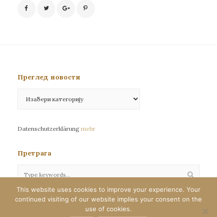
Преглед новости
Преглед
новости
Datenschutzerklärung
mehr
Претрага
This website uses cookies to improve your experience. Your
continued visiting of our website implies your consent on the
Сва права задржана©eparhija-nemacka.com
use of cookies.
Илустрације : Јелена Јефтић