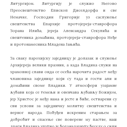
Литургијом. Литургију је служио Његово
Преосвештенство Епископ Диселдорфа и све
Немачке, Господин Григорије уз саслужење
свештенства Епархије протојереја-ставрофора
Зорана Илића, јереја Аленсандра Секулића и
свештеника домаћина, протојереја-ставрофора Неђе
и протонамесника Младена Јањића.
За сваку парохијску заједницу је долазак и служење
Архијереја велики празник, а када Владика служи на
храмовној слави онда се осећа нарочита радост међу
члановима заједнице који су тада и гости али и
домаћини своме Владики. У атмосфери узајамне
љубави која се темељи и овенчава љубављу Божијом,
јер Христос је међу нама и јесте и биће, остварени су
сви услови за заједничку молитву свештенства и
верног народа. Побуђен искреним старањем за
добробит и спасење све поверене му пастве, наш
драги Владика упутио је богонадахнуту беседу о сили