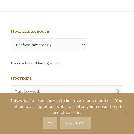
Преглед новости
Преглед
новости
Datenschutzerklärung
mehr
Претрага
This website uses cookies to improve your experience. Your
continued visiting of our website implies your consent on the
Сва права задржана©eparhija-nemacka.com
use of cookies.
Илустрације : Јелена Јефтић
OK
READ MORE