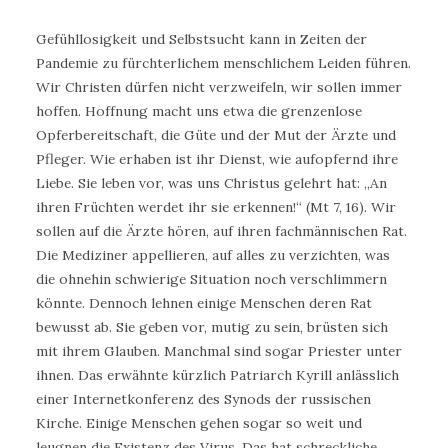
Gefühllosigkeit und Selbstsucht kann in Zeiten der
Pandemie zu fürchterlichem menschlichem Leiden führen.
Wir Christen dürfen nicht verzweifeln, wir sollen immer
hoffen. Hoffnung macht uns etwa die grenzenlose
Opferbereitschaft, die Güte und der Mut der Ärzte und
Pfleger. Wie erhaben ist ihr Dienst, wie aufopfernd ihre
Liebe. Sie leben vor, was uns Christus gelehrt hat: „An
ihren Früchten werdet ihr sie erkennen!“ (Mt 7, 16). Wir
sollen auf die Ärzte hören, auf ihren fachmännischen Rat.
Die Mediziner appellieren, auf alles zu verzichten, was
die ohnehin schwierige Situation noch verschlimmern
könnte. Dennoch lehnen einige Menschen deren Rat
bewusst ab. Sie geben vor, mutig zu sein, brüsten sich
mit ihrem Glauben. Manchmal sind sogar Priester unter
ihnen. Das erwähnte kürzlich Patriarch Kyrill anlässlich
einer Internetkonferenz des Synods der russischen
Kirche. Einige Menschen gehen sogar so weit und
leugnen die Existenz des Virus. Das hat schreckliche