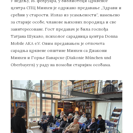
У недељу, 16. фебруара, у библиотеци Црквеног
центра СПЦ Минхен је одржано предавање „Здрави и
срећни у старости. Излаз из усамљености“, намењено
за старије особе, чланове њихових породица и све
заинтересоване. Гост предавач је била госпођа
Татјана Шукало, психолог сарадница центра Donna
Mobile AKA e.V. Овим предавањем је отпочета
сарадња црквене општине Минхен са Диакони
Минхен и Горње Баварске (Diakonie München und
Oberbayern) у раду на помоћи старијим особама.