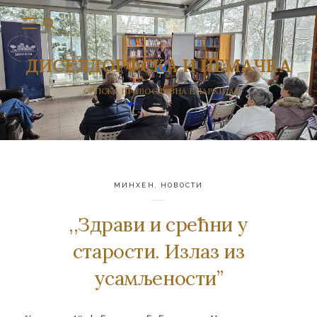
ДИСЕЛДОРФСКА И НЕМАЧКА
СРПСКА ПРАВОСЛАВНА ЕПАРХИЈА
МИНХЕН
,
НОВОСТИ
,,Здрави и срећни у
старости. Излаз из
усамљености”