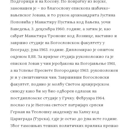
Подгорици и на Косову. По повратку из војске,
замонашен је – по благослову епископа шабачко-
ваљевског Јована, и то руком архимандрита Јустина
Поповића у Манастиру Пустиња код Ваљева, уочи
Ваведења, 3. децембра 1960. године, а затим је, као
сабрат Манастира Троноше код Лознице, наставио и
завршио студије на Богословском факултету у
Београду, јуна 1963. године. Дипломирао је општом
оцјеном 8,88. За вријеме студија рукоположио га је
епископ Јован у чин јерођакона на Богојављење 1961,
а на Успење Пресвете Богородице 1963. рукоположен
је и у свештенички чин. Завршивши Богословски
факултет, поднио је молбу Светом архијерејском
синоду како би му био одборен одлазак на
постдипломске студије у Грчку. Фебруара 1964.
послао га је Његова светост патријарх српски
Герман на Теолошку академију на Халку код
Цариграда (Турска), гдје је остао до јуна исте године.
Због тамошњих тешких политичких прилика прешао