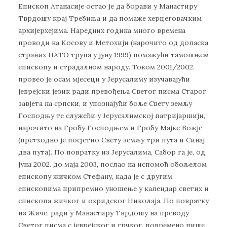
Епископ Атанасије остао је да борави у Манастиру
Тврдошу крај Требиња и да помаже херцеговачким
архијерхејима. Наредних година много времена
проводи на Косову и Метохији (нарочито од доласка
страних НАТО трупа у јуну 1999) помажући тамошњем
епископу и страдалном народу. Током 2001/2002.
провео је осам мјесеци у Јерусалиму изучавајући
јеврејски језик ради превођења Светог писма Старог
завјета на српски, и упознајући боље Свету земљу
Господњу те служећи у Јерусалимској патријаршији,
нарочито на Гробу Господњем и Гробу Мајке Божје
(претходно је посјетио Свету земљу три пута и Синај
два пута). По повратку из Јерусалима, Сабор га је, од
јуна 2002. до маја 2003, послао на испомоћ обољелом
епископу жичком Стефану, када је с другим
епископима припремио уношење у календар светих и
епископа жичког и охридског Николаја. По повратку
из Жиче, ради у Манастиру Тврдошу на преводу
Светог писма с јеврејског и грчког, повремено пише