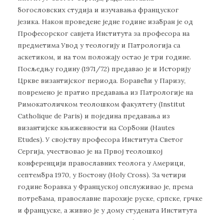
богословских студија и изучавања француског
језика. Након проведене једне године изабран је од
Професорског савјета Института за професора на
предметима Увод у теологију и Патрологија са
аскетиком, и на том положају остао је три године.
Посљедњу годину (1971/72) предавао је и Историју
Цркве византијског периода. Боравећи у Паризу,
повремено је пратио предавања из Патрологије на
Римокатоличком теолошком факултету (Institut
Catholique de Paris) и поједина предавања из
византијске књижевности на Сорбони (Hautes
Etudes). У својству професора Института Светог
Сергија, учествовао је на Првој теолошкој
конференцији православних теолога у Америци,
септембра 1970, у Бостону (Holy Cross). За четири
године боравка у Француској опслуживао је, према
потребама, православне парохије руске, српске, грчке
и француске, а живио је у дому студената Института