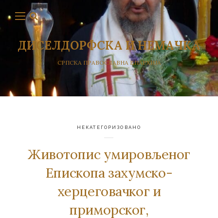
ДИСЕЛДОРФСКА И НЕМАЧКА
СРПСКА ПРАВОСЛАВНА ЕПАРХИЈА
НЕКАТЕГОРИЗОВАНО
Животопис умировљеног
Епископа захумско-
херцеговачког и
приморског,