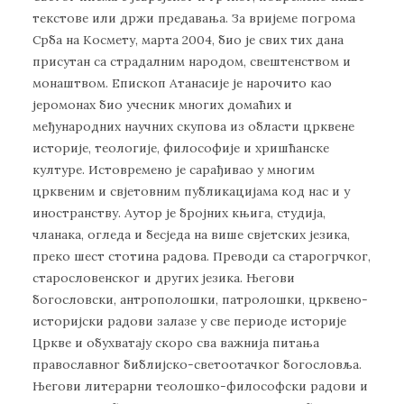
текстове или држи предавања. За вријеме погрома
Срба на Космету, марта 2004, био је свих тих дана
присутан са страдалним народом, свештенством и
монаштвом. Епископ Атанасије је нарочито као
јеромонах био учесник многих домаћих и
међународних научних скупова из области црквене
историје, теологије, философије и хришћанске
културе. Истовремено је сарађивао у многим
црквеним и свјетовним публикацијама код нас и у
иностранству. Аутор је бројних књига, студија,
чланака, огледа и бесједа на више свјетских језика,
преко шест стотина радова. Преводи са старогрчког,
старословенског и других језика. Његови
богословски, антрополошки, патролошки, црквено-
историјски радови залазе у све периоде историје
Цркве и обухватају скоро сва важнија питања
православног библијско-светоотачког богословља.
Његови литерарни теолошко-философски радови и