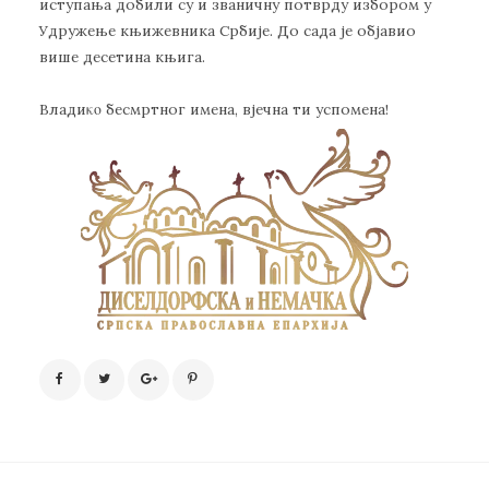
иступања добили су и званичну потврду избором у
Удружење књижевника Србије. До сада је објавио
више десетина књига.
Владиκο бесмртног имена, вјечна ти успомена!