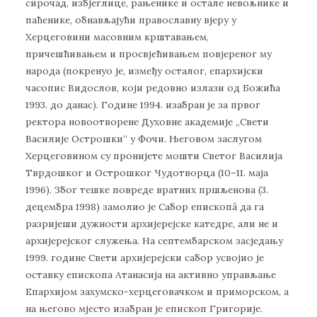
сирочад, избјеглице, рањенике и остале невољнике и
паћенике, обнављајући православну вјеру у
Херцеговини масовним крштавањем,
причешћивањем и просвјећивањем повјереног му
народа (покренуо је, између осталог, епархијски
часопис Видослов, који редовно излази од Божића
1993. до данас). Године 1994. изабран је за првог
ректора новоотворене Духовне академије „Свети
Василије Острошки“ у Фочи. Његовом заслугом
Херцеговином су пронијете мошти Светог Василија
Тврдошког и Острошког Чудотворца (10–11. маја
1996). Због тешке повреде вратних пршљенова (3.
децембра 1998) замолио је Сабор епископâ да га
разријеши дужности архијерејске катедре, али не и
архијерејског служења. На септембарском засједању
1999. године Свети архијерејски сабор усвојио је
оставку епископа Атанасија на активно управљање
Епархијом захумско-херцеговачком и приморском, а
на његово мјесто изабран је епископ Григорије.