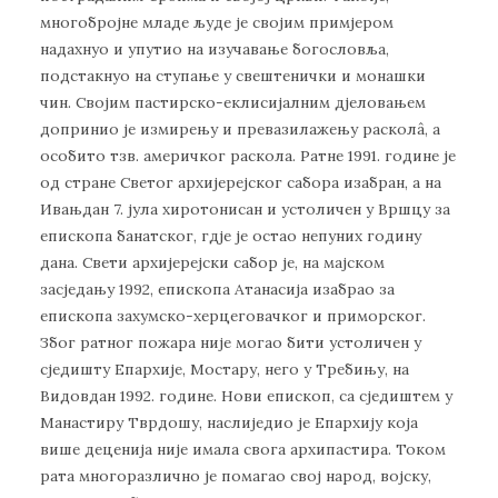
многобројне младе људе је својим примјером
надахнуо и упутио на изучавање богословља,
подстакнуо на ступање у свештенички и монашки
чин. Својим пастирско-еклисијалним дјеловањем
допринио је измирењу и превазилажењу расколâ, а
особито тзв. америчког раскола. Ратне 1991. године је
од стране Светог архијерејског сабора изабран, а на
Ивањдан 7. јула хиротонисан и устоличен у Вршцу за
епископа банатског, гдје је остао непуних годину
дана. Свети архијерејски сабор је, на мајском
засједању 1992, епископа Атанасија изабрао за
епископа захумско-херцеговачког и приморског.
Због ратног пожара није могао бити устоличен у
сједишту Епархије, Мостару, него у Требињу, на
Видовдан 1992. године. Нови епископ, са сједиштем у
Манастиру Тврдошу, наслиједио је Епархију која
више деценија није имала свога архипастира. Током
рата многоразлично је помагао свој народ, војску,