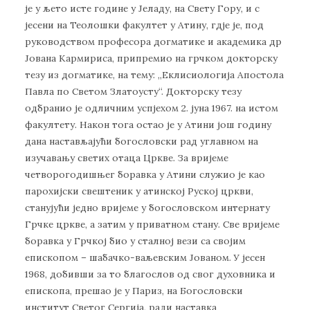
је у љето исте године у Јеладу, на Свету Гору, и с
јесени на Теолошки факултет у Атину, гдје је, под
руководством професора догматике и академика др
Јована Кармириса, припремио на грчком докторску
тезу из догматике, на тему: „Еклисиологија Апостола
Павла по Светом Златоусту“. Докторску тезу
одбранио је одличним успјехом 2. јуна 1967. на истом
факултету. Након тога остао је у Атини још годину
дана настављајући богословски рад углавном на
изучавању светих отаца Цркве. За вријеме
четворогодишњег боравка у Атини служио је као
парохијски свештеник у атинској Руској цркви,
станујући једно вријеме у богословском интернату
Грчке цркве, а затим у приватном стану. Све вријеме
боравка у Грчкој био у сталној вези са својим
епископом – шабачко-ваљевским Јованом. У јесен
1968, добивши за то благослов од свог духовника и
епископа, прешао је у Париз, на Богословски
институт Светог Сергија, ради наставка