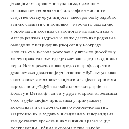
је својим отвореним иступањима, одличним
познавањем теолошке и философске мисли те
својственом му ерудицијом и свестраношћу задобио
велике симпатије и подршку – нарочито омладине –
у бројним дијалозима са апологетима марксизма и
материјализма. Одржао је више десетина предавања
омладини у патријаршијској сали у Београду.
Позната су и његова реаговања у штампи (посебно у
листу Православље, гдје је сматран за једно од првих
пера). Истовремено и напоредо са професорским
дужностима дјелатно је учествовао у буђењу успаване
светосавске и косовске свијести и савјести српскога
народа, подсјећајући на озбиљност ситуације на
Косову и Метохији, али и у другим српским земљама.
Учествујући својим прилозима у прикупљању
докумената и свједочанстава о новомучеништву,
завјетовао их је будућим и садашњим генерацијама
као документ времена и на тај начин враћао је дуг
пострадалим Србима и својој цркви. Такође,