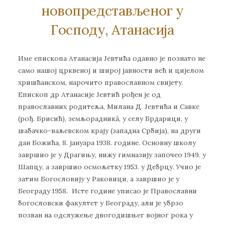
новопредстављеног у
Господу, Атанасија
Име епископа Атанасија Јевтића одавно је познато не
само нашој црквеној и широј јавности већ и цијелом
хришћанском, нарочито православном свијету.
Епископ др Атанасије Јевтић рођен је од
православних родитеља, Милана Д. Јевтића и Савке
(рођ. Брисић), земљорадникâ, у селу Брдарици, у
шабачко-ваљевском крају (западна Србија), на други
дан Божића, 8. јануара 1938. године. Основну школу
завршио је у Драгињу, нижу гимназију започео 1949. у
Шапцу, а завршио осмољетку 1953. у Дебрцу. Учио је
затим Богословију у Раковици, а завршио је у
Београду 1958. Исте године уписао је Православни
богословски факултет у Београду, али је убрзо
позван на одслужење двогодишњег војног рока у