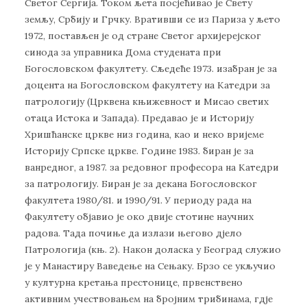
Светог Сергија. Током љета посјећивао је Свету
земљу, Србију и Грчку. Вративши се из Париза у љето
1972, постављен је од стране Светог архијерејског
синода за управника Дома студената при
Богословском факултету. Сљедеће 1973. изабран је за
доцента на Богословском факултету на Катедри за
патрологију (Црквена књижевност и Мисао светих
отаца Истока и Запада). Предавао је и Историју
Хришћанске цркве низ година, као и неко вријеме
Историју Српске цркве. Године 1983. биран је за
ванредног, а 1987. за редовног професора на Катедри
за патрологију. Биран је за декана Богословског
факултета 1980/81. и 1990/91. У периоду рада на
Факултету објавио је око двије стотине научних
радова. Тада почиње да излази његово дјело
Патрологија (књ. 2). Након доласка у Београд служио
је у Манастиру Ваведење на Сењаку. Брзо се укључио
у културна кретања престонице, првенствено
активним учествовањем на бројним трибинама, гдје