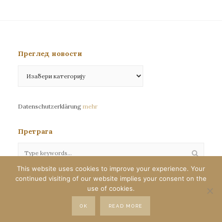
Преглед новости
Преглед
новости
Datenschutzerklärung
mehr
Претрага
This website uses cookies to improve your experience. Your
continued visiting of our website implies your consent on the
Сва права задржана©eparhija-nemacka.com
use of cookies.
Илустрације : Јелена Јефтић
OK
READ MORE