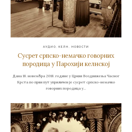
АУДИО
,
КЕЛН
,
НОВОСТИ
Сусрет српско-немачко говорних
породица у Парохији келнској
Дана 18. новембра 2018. године у Цркви Воздвижења Часног
Крста по први пут уприличен је сусрет српско-немачко
говорних породица у…