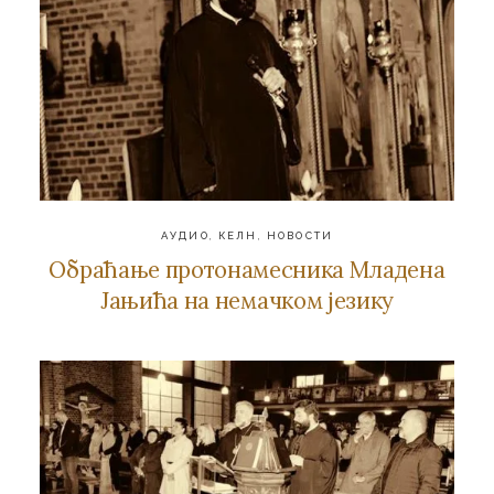
АУДИО
,
КЕЛН
,
НОВОСТИ
Обраћање протонамесника Младена
Јањића на немачком језику