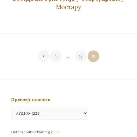
Мостару
Пагинација
1
…
18
19
чланака
Преглед новости
Преглед
новости
Datenschutzerklärung
mehr