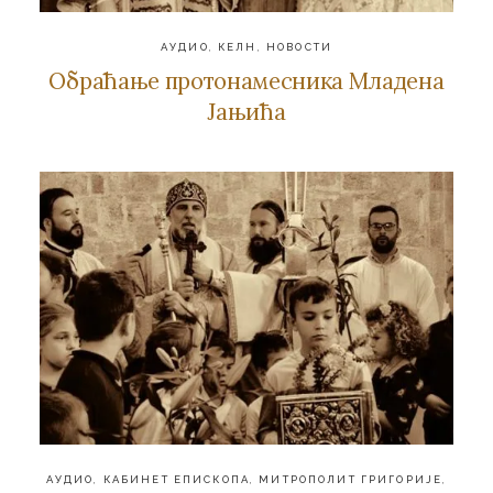
АУДИО
,
КЕЛН
,
НОВОСТИ
Обраћање протонамесника Младена
Јањића
АУДИО
,
КАБИНЕТ ЕПИСКОПА
,
МИТРОПОЛИТ ГРИГОРИЈЕ
,