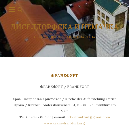
ДИСЕЛДОРФСКА И НЕМАЧКА
СРПСКА ПРАВОСЛАВНА ЕПАРХИЈА
ФРАНКФУРТ
ФРАНКФУРТ / FRANKFURT
Храм Васкрсења Христовог / Kirche der Auferstehung Christi
Црква / Kirche: Sondershausenstr. 51, D – 60326 Frankfurt аm
Main
Tel: 069 367 006 66 | e-mail:
crkvafrankfurt@gmail.com
www.crkva-frankfurt.org