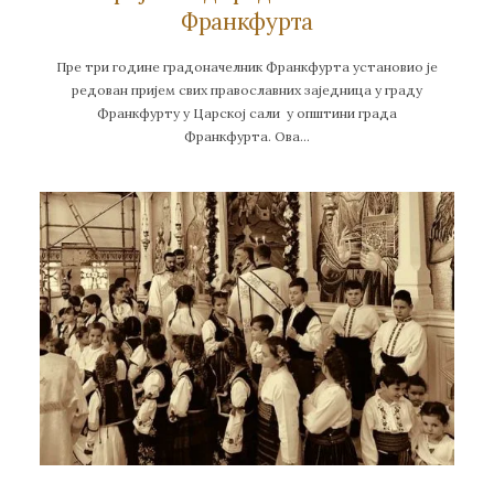
Франкфурта
Пре три године градоначелник Франкфурта установио је
редован пријем свих православних заједница у граду
Франкфурту у Царској сали у општини града
Франкфурта. Ова…