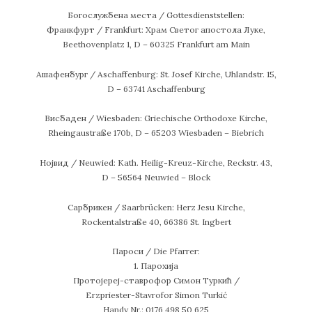
Богослужбена места / Gottesdienststellen:
Франкфурт / Frankfurt: Храм Светог апостола Луке,
Beethovenplatz 1, D – 60325 Frankfurt am Main
Ашафенбург / Aschaffenburg: St. Josef Kirche, Uhlandstr. 15,
D – 63741 Aschaffenburg
Висбаден / Wiesbaden: Griechische Orthodoxe Kirche,
Rheingaustraße 170b, D – 65203 Wiesbaden – Biebrich
Нојвид / Neuwied: Kath. Heilig-Kreuz-Kirche, Reckstr. 43,
D – 56564 Neuwied – Block
Сарбрикен / Saarbrücken: Herz Jesu Kirche,
Rockentalstraße 40, 66386 St. Ingbert
Пароси / Die Pfarrer:
1. Парохија
Протојереј-ставрофор Симон Туркић /
Erzpriester-Stavrofor Simon Turkić
Handy Nr.: 0176 498 50 625