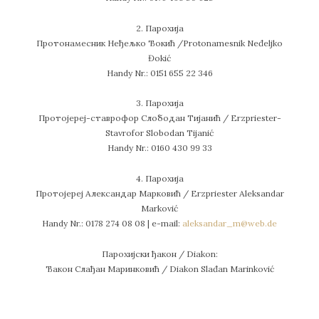
2. Парохија
Протонамесник Неђељко Ђокић /Protonamesnik Neđeljko
Đokić
Handy Nr.: 0151 655 22 346
3. Парохија
Протојереј-ставрофор Слободан Тијанић / Erzpriester-
Stavrofor Slobodan Tijanić
Handy Nr.: 0160 430 99 33
4. Парохија
Протојереј Александар Марковић / Erzpriester Aleksandar
Marković
Handy Nr.: 0178 274 08 08 | e-mail:
aleksandar_m@web.de
Парохијски ђакон / Diakon:
Ђакон Слађан Маринковић / Diakon Slađan Marinković