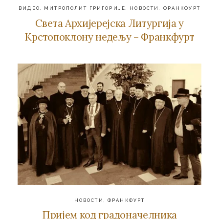
ВИДЕО
,
МИТРОПОЛИТ ГРИГОРИЈЕ
,
НОВОСТИ
,
ФРАНКФУРТ
Света Архијерејска Литургија у
Крстопоклону недељу – Франкфурт
НОВОСТИ
,
ФРАНКФУРТ
Пријем код градоначелника