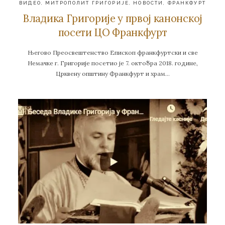
ВИДЕО
,
МИТРОПОЛИТ ГРИГОРИЈЕ
,
НОВОСТИ
,
ФРАНКФУРТ
Владика Григорије у првој канонској
посети ЦО Франкфурт
Његово Преосвештенство Епископ франкфуртски и све
Немачке г. Григорије посетио је 7. октобра 2018. године,
Црквену општину Франкфурт и храм…