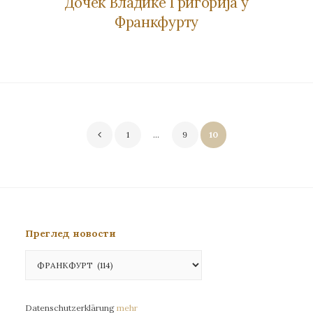
Дочек Владике Григорија у
Франкфурту
Пагинација
1
…
9
10
чланака
Преглед новости
Преглед
новости
Datenschutzerklärung
mehr