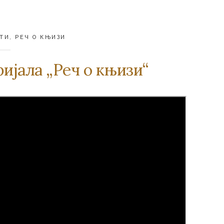
ТИ
,
РЕЧ О КЊИЗИ
ријала „Реч о књизи“