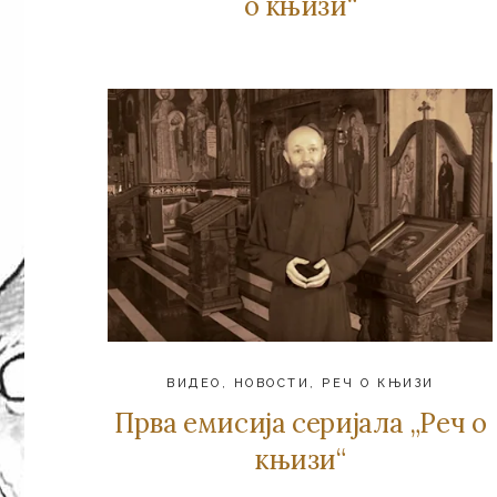
о књизи“
ВИДЕО
,
НОВОСТИ
,
РЕЧ О КЊИЗИ
Прва емисија серијала „Реч о
књизи“