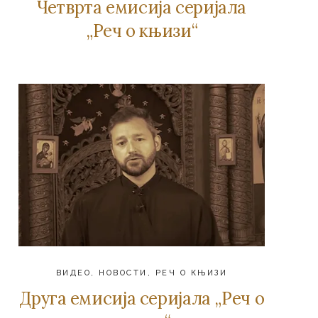
Четврта емисија серијала
„Реч о књизи“
ВИДЕО
,
НОВОСТИ
,
РЕЧ О КЊИЗИ
Друга емисија серијала „Реч о