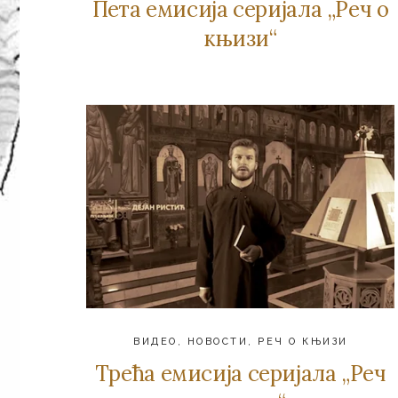
Пета емисија серијала „Реч о
књизи“
ВИДЕО
,
НОВОСТИ
,
РЕЧ О КЊИЗИ
Трећа емисија серијала „Реч