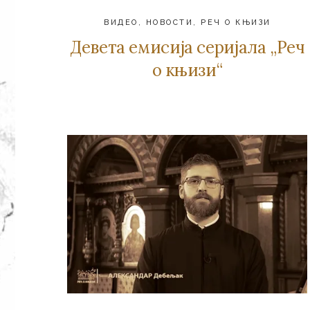
ВИДЕО
,
НОВОСТИ
,
РЕЧ О КЊИЗИ
Девета емисија серијала „Реч
о књизи“