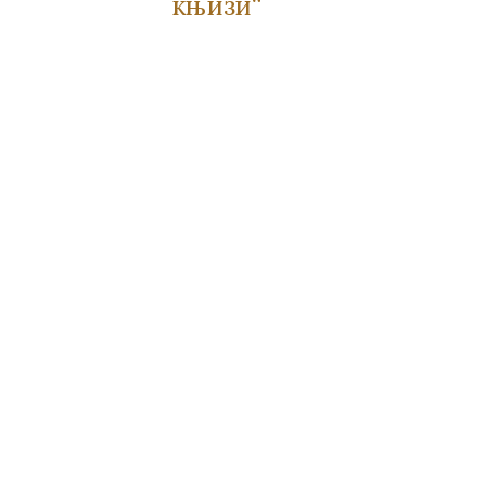
књизи“