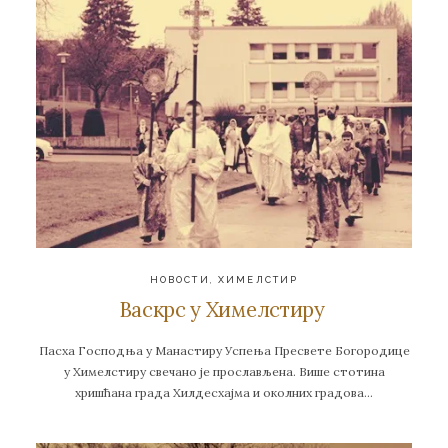
НОВОСТИ
,
ХИМЕЛСТИР
Васкрс у Химелстиру
Пасха Господња у Манастиру Успења Пресвете Богородице
у Химелстиру свечано је прослављена. Више стотина
хришћана града Хилдесхајма и околних градова…