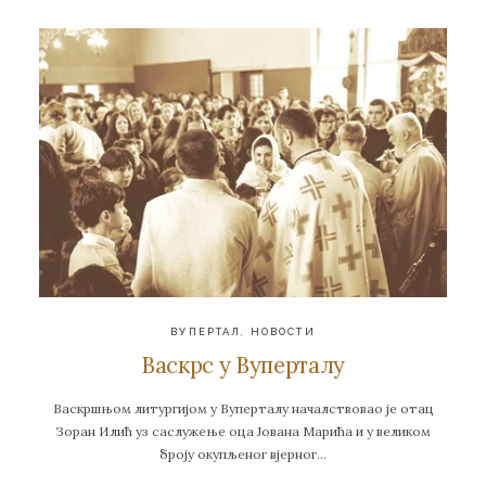
ВУПЕРТАЛ
,
НОВОСТИ
Васкрс у Вуперталу
Васкршњом литургијом у Вуперталу началствовао је отац
Зоран Илић уз саслужење оца Јована Марића и у великом
броју окупљеног вјерног…