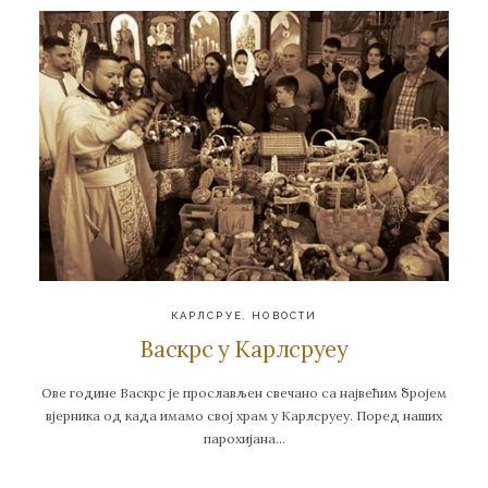
КАРЛСРУЕ
,
НОВОСТИ
Васкрс у Карлсруеу
Ове године Васкрс је прослављен свечано са највећим бројем
вјерника од када имамо свој храм у Карлсруеу. Поред наших
парохијана…