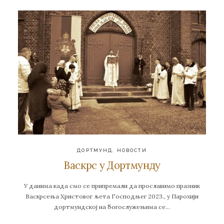
ДОРТМУНД
,
НОВОСТИ
Васкрс у Дортмунду
У данима када смо се припремали да прославимо празник
Васкрсења Христовог љета Господњег 2023., у Парохији
дортмундској на богослужењима се…