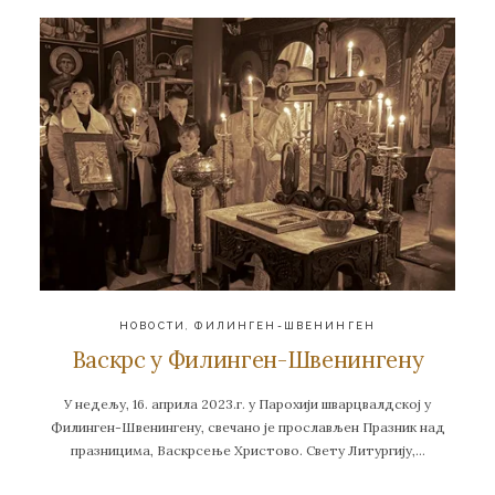
НОВОСТИ
,
ФИЛИНГЕН-ШВЕНИНГЕН
Васкрс у Филинген-Швенингену
У недељу, 16. априла 2023.г. у Парохији шварцвалдској у
Филинген-Швенингену, свечано је прослављен Празник над
празницима, Васкрсење Христово. Свету Литургију,…