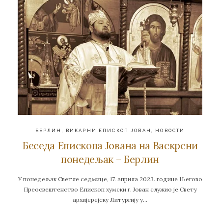
БЕРЛИН
,
ВИКАРНИ ЕПИСКОП ЈОВАН
,
НОВОСТИ
Беседа Епископа Јована на Васкрсни
понедељак – Берлин
У понедељак Светле седмице, 17. априла 2023. године Његово
Преосвештенство Епископ хумски г. Јован служио је Свету
архијерејску Литургију у…