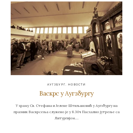
АУГЗБУРГ
,
НОВОСТИ
Васкрс у Аугзбургу
У храму Св. Стефана и Јелене Штиљановић у Аугзбургу на
празник Васкрсења служено је у 8.30ч Пасхално јутрење са
Литургијом….