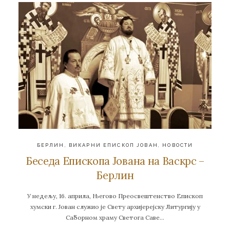
БЕРЛИН
,
ВИКАРНИ ЕПИСКОП ЈОВАН
,
НОВОСТИ
Беседа Епископа Јована на Васкрс –
Берлин
У недељу, 16. априла, Његово Преосвештенство Епископ
хумски г. Јован служио је Свету архијерејску Литургију у
Саборном храму Светога Саве…