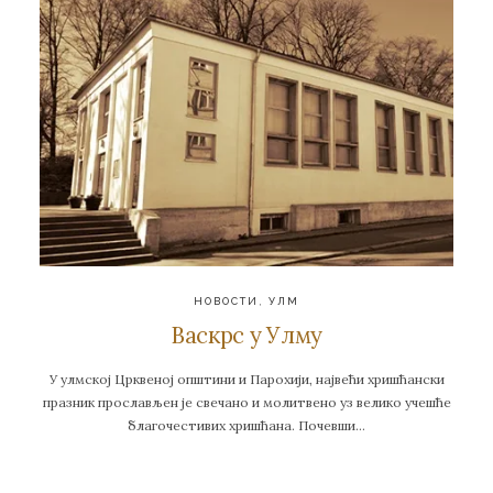
НОВОСТИ
,
УЛМ
Васкрс у Улму
У улмској Црквеној општини и Парохији, највећи хришћански
празник прослављен је свечано и молитвено уз велико учешће
благочестивих хришћана. Почевши…