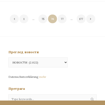
Пагинација
1
…
75
76
77
…
177
чланака
Преглед новости
Преглед
новости
Datenschutzerklärung
mehr
Претрага