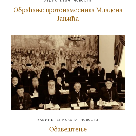
АУДИО
,
КЕЛН
,
НОВОСТИ
Обраћање протонамесника Младена
Јањића
КАБИНЕТ ЕПИСКОПА
,
НОВОСТИ
Обавештење