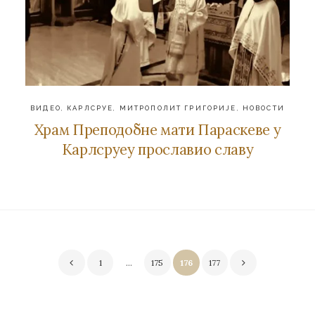
ВИДЕО
,
КАРЛСРУЕ
,
МИТРОПОЛИТ ГРИГОРИЈЕ
,
НОВОСТИ
Храм Преподобне мати Параскеве у
Карлсруеу прославио славу
Пагинација
1
…
175
176
177
чланака