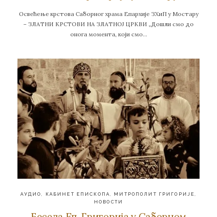
Освећење крстова Саборног храма Епархије ЗХиП у Мостару
– ЗЛАТНИ КРСТОВИ НА ЗЛАТНОЈ ЦРКВИ „Дошли смо до
онога момента, који смо…
АУДИО
,
КАБИНЕТ ЕПИСКОПА
,
МИТРОПОЛИТ ГРИГОРИЈЕ
,
НОВОСТИ
Беседа Еп. Григорија у Саборном