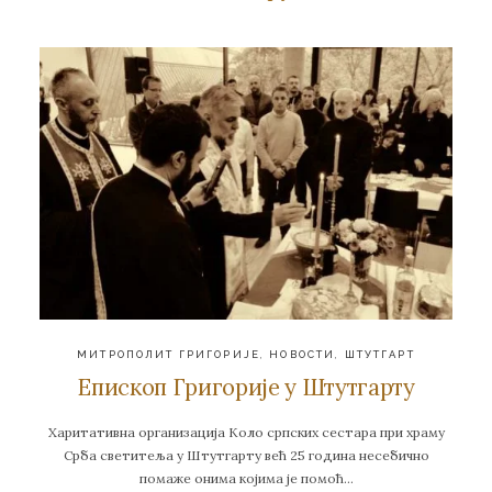
МИТРОПОЛИТ ГРИГОРИЈЕ
,
НОВОСТИ
,
ШТУТГАРТ
Епископ Григорије у Штутгарту
Харитативна организација Коло српских сестара при храму
Срба светитеља у Штутгарту већ 25 година несебично
помаже онима којима је помоћ…