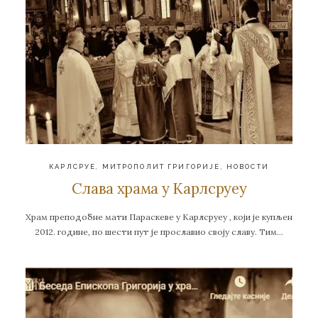
КАРЛСРУЕ
,
МИТРОПОЛИТ ГРИГОРИЈЕ
,
НОВОСТИ
Слава храма у Карлсруеу
Храм преподобне мати Параскеве у Карлсруеу , који је купљен
2012. године, по шести пут је прославио своју славу. Тим…