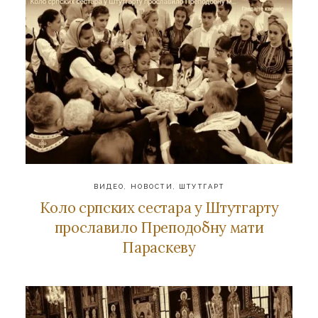
ВИДЕО
,
НОВОСТИ
,
ШТУТГАРТ
Коло српских сестара у Штутгарту
прославило Преподобну мати
Параскеву