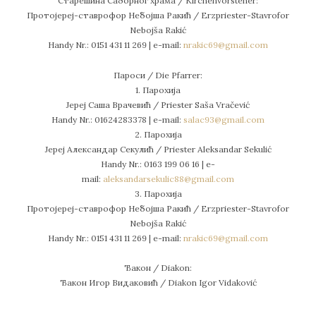
Старешина Саборног храма / Kirchenvorsteher:
Протојереј-ставрофор Небојша Ракић / Erzpriester-Stavrofor
Nebojša Rakić
Handy Nr.: 0151 431 11 269 | е-mail:
nrakic69@gmail.com
Пароси / Die Pfarrer:
1. Парохија
Јереј Саша Врачевић / Priester Saša Vračević
Handy Nr.: 01624283378 | e-mail:
salac93@gmail.com
2. Парохија
Јереј Александар Секулић / Priester Aleksandar Sekulić
Handy Nr.: 0163 199 06 16 | e-
mail:
aleksandarsekulic88@gmail.com
3. Парохија
Протојереј-ставрофор Небојша Ракић / Erzpriester-Stavrofor
Nebojša Rakić
Handy Nr.: 0151 431 11 269 | е-mail:
nrakic69@gmail.com
Ђакон / Diakon:
Ђакон Игор Видаковић / Diakon Igor Vidaković