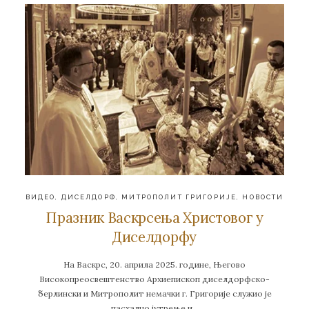
ВИДЕО
,
ДИСЕЛДОРФ
,
МИТРОПОЛИТ ГРИГОРИЈЕ
,
НОВОСТИ
Празник Васкрсења Христовог у
Диселдорфу
На Васкрс, 20. априла 2025. године, Његово
Високопреосвештенство Архиепископ диселдорфско-
берлински и Митрополит немачки г. Григорије служио је
пасхално јутрење и…