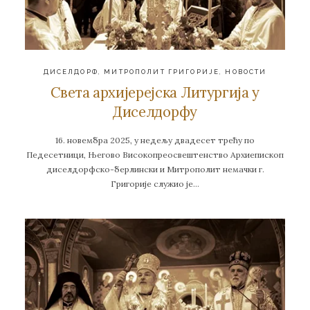
ДИСЕЛДОРФ
,
МИТРОПОЛИТ ГРИГОРИЈЕ
,
НОВОСТИ
Света архијерејска Литургија у
Диселдорфу
16. новембра 2025, у недељу двадесет трећу по
Педесетници, Његово Високопреосвештенство Архиепископ
диселдорфско-берлински и Митрополит немачки г.
Григорије служио је…