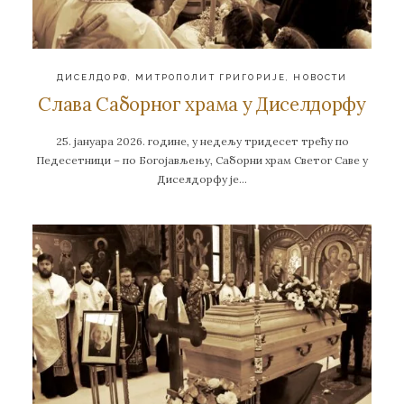
ДИСЕЛДОРФ
,
МИТРОПОЛИТ ГРИГОРИЈЕ
,
НОВОСТИ
Слава Саборног храма у Диселдорфу
25. јануара 2026. године, у недељу тридесет трећу по
Педесетници – по Богојављењу, Саборни храм Светог Саве у
Диселдорфу је…