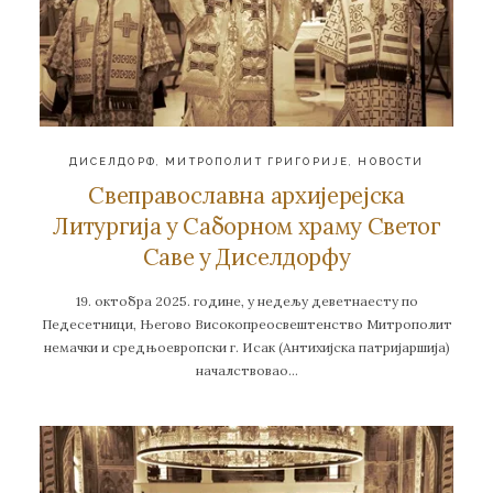
ДИСЕЛДОРФ
,
МИТРОПОЛИТ ГРИГОРИЈЕ
,
НОВОСТИ
Свеправославна архијерејска
Литургија у Саборном храму Светог
Саве у Диселдорфу
19. октобра 2025. године, у недељу деветнаесту по
Педесетници, Његово Високопреосвештенство Митрополит
немачки и средњоевропски г. Исак (Антихијска патријаршија)
началствовао…