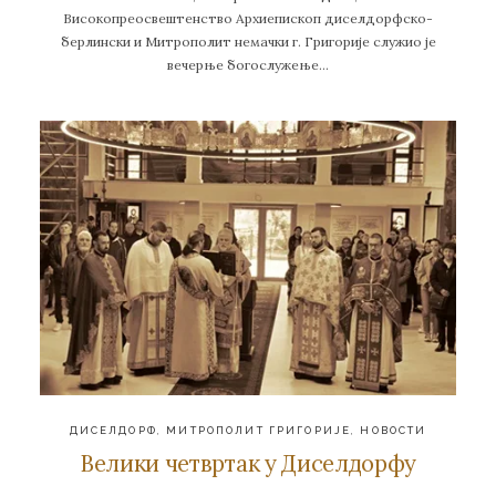
Високопреосвештенство Архиепископ диселдорфско-
берлински и Митрополит немачки г. Григорије служио је
вечерње богослужење…
ДИСЕЛДОРФ
,
МИТРОПОЛИТ ГРИГОРИЈЕ
,
НОВОСТИ
Велики четвртак у Диселдорфу