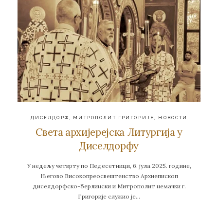
ДИСЕЛДОРФ
,
МИТРОПОЛИТ ГРИГОРИЈЕ
,
НОВОСТИ
Света архијерејска Литургија у
Диселдорфу
У недељу четврту по Педесетници, 6. јула 2025. године,
Његово Високопреосвештенство Архиепископ
диселдорфско-берлински и Митрополит немачки г.
Григорије служио је…