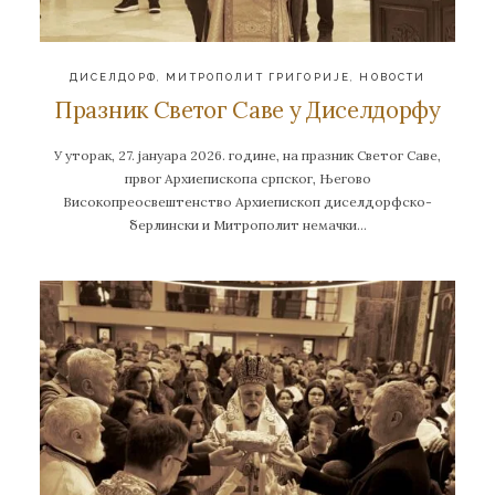
ДИСЕЛДОРФ
,
МИТРОПОЛИТ ГРИГОРИЈЕ
,
НОВОСТИ
Празник Светог Саве у Диселдорфу
У уторак, 27. јануара 2026. године, на празник Светог Саве,
првог Архиепископа српског, Његово
Високопреосвештенство Архиепископ диселдорфско-
берлински и Митрополит немачки…