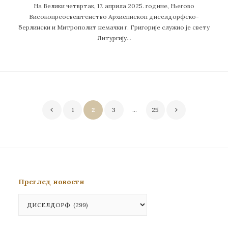
На Велики четвртак, 17. априла 2025. године, Његово
Високопреосвештенство Архиепископ диселдорфско-
берлински и Митрополит немачки г. Григорије служио је свету
Литургију…
Пагинација
1
2
3
…
25
чланака
Преглед новости
Преглед
новости