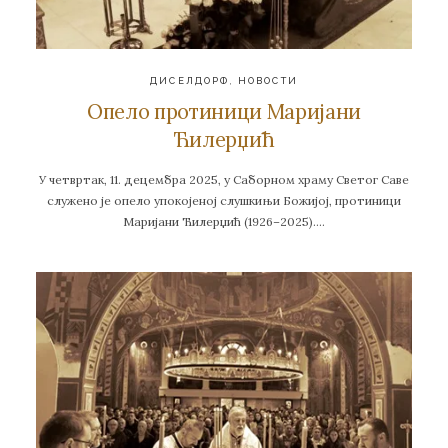
ДИСЕЛДОРФ
,
НОВОСТИ
Oпело протиници Маријани
Ћилерџић
У четвртак, 11. децембра 2025, у Саборном храму Светог Саве
служено је опело упокојеној слушкињи Божијој, протиници
Маријани Ћилерџић (1926–2025)….