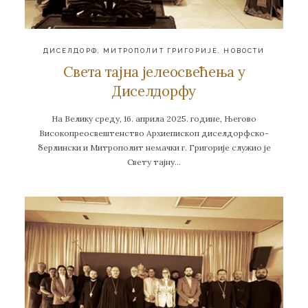
ДИСЕЛДОРФ
,
МИТРОПОЛИТ ГРИГОРИЈЕ
,
НОВОСТИ
Света тајна јелеосвећења у
Диселдорфу
На Велику среду, 16. априла 2025. године, Његово
Високопреосвештенство Архиепископ диселдорфско-
берлински и Митрополит немачки г. Григорије служио је
Свету тајну…