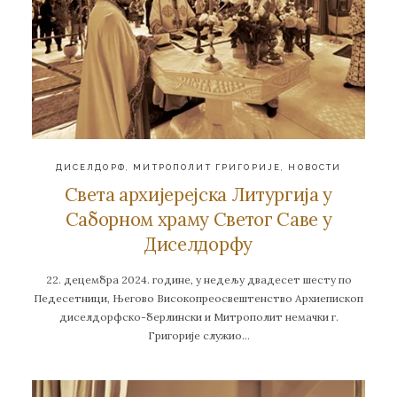
ДИСЕЛДОРФ
,
МИТРОПОЛИТ ГРИГОРИЈЕ
,
НОВОСТИ
Света архијерејска Литургија у
Саборном храму Светог Саве у
Диселдорфу
22. децембра 2024. године, у недељу двадесет шесту по
Педесетници, Његово Високопреосвештенство Архиепископ
диселдорфско-берлински и Митрополит немачки г.
Григорије служио…