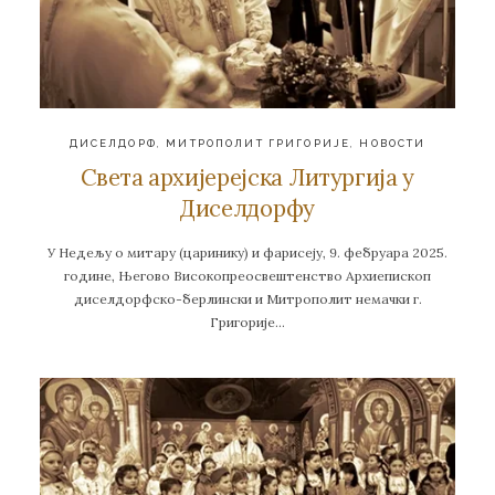
ДИСЕЛДОРФ
,
МИТРОПОЛИТ ГРИГОРИЈЕ
,
НОВОСТИ
Света архијерејска Литургија у
Диселдорфу
У Недељу о митару (царинику) и фарисеју, 9. фебруара 2025.
године, Његово Високопреосвештенство Архиепископ
диселдорфско-берлински и Митрополит немачки г.
Григорије…