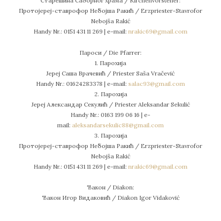
Старешина Саборног храма / Kirchenvorsteher:
Протојереј-ставрофор Небојша Ракић / Erzpriester-Stavrofor
Nebojša Rakić
Handy Nr.: 0151 431 11 269 | е-mail:
nrakic69@gmail.com
Пароси / Die Pfarrer:
1. Парохија
Јереј Саша Врачевић / Priester Saša Vračević
Handy Nr.: 01624283378 | e-mail:
salac93@gmail.com
2. Парохија
Јереј Александар Секулић / Priester Aleksandar Sekulić
Handy Nr.: 0163 199 06 16 | e-
mail:
aleksandarsekulic88@gmail.com
3. Парохија
Протојереј-ставрофор Небојша Ракић / Erzpriester-Stavrofor
Nebojša Rakić
Handy Nr.: 0151 431 11 269 | е-mail:
nrakic69@gmail.com
Ђакон / Diakon:
Ђакон Игор Видаковић / Diakon Igor Vidaković