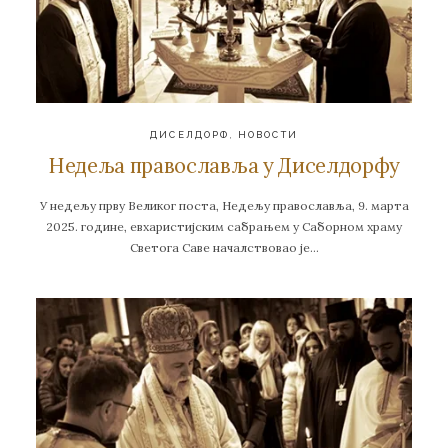
ДИСЕЛДОРФ
,
НОВОСТИ
Недеља православља у Диселдорфу
У недељу прву Великог поста, Недељу православља, 9. марта
2025. године, евхаристијским сабрањем у Саборном храму
Светога Саве началствовао је…