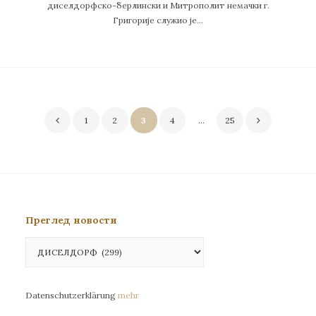
диселдорфско-берлински и Митрополит немачки г.
Григорије служио је…
Пагинација
1
2
3
4
…
25
чланака
Преглед новости
Преглед
новости
Datenschutzerklärung
mehr