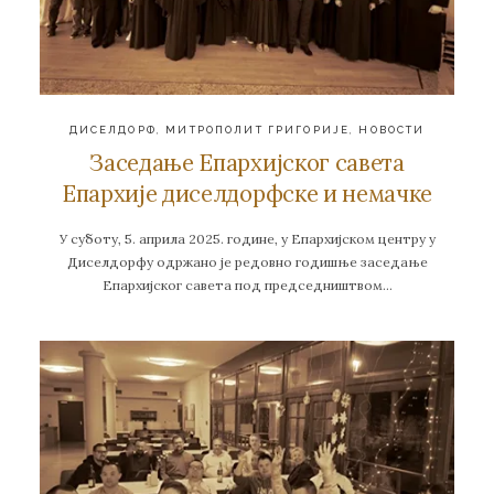
ДИСЕЛДОРФ
,
МИТРОПОЛИТ ГРИГОРИЈЕ
,
НОВОСТИ
Заседање Епархијског савета
Епархије диселдорфске и немачке
У суботу, 5. априла 2025. године, у Епархијском центру у
Диселдорфу одржано је редовно годишње заседање
Епархијског савета под председништвом…