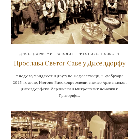
ДИСЕЛДОРФ
,
МИТРОПОЛИТ ГРИГОРИЈЕ
,
НОВОСТИ
Прослава Светог Саве у Диселдорфу
У недељу тридесет и другу по Педесетници, 2. фебруара
2025. године, Његово Високопреосвештенство Архиепископ
диселдорфско-берлински и Митрополит немачки г.
Григорије…