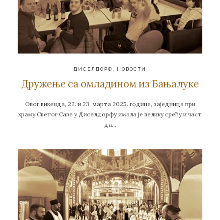
ДИСЕЛДОРФ
,
НОВОСТИ
Дружење са омладином из Бањалуке
Овог викенда, 22. и 23. марта 2025. године, заједница при
храму Свeтог Саве у Диселдорфу имала је велику срећу и част
да…