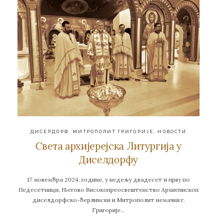
ДИСЕЛДОРФ
,
МИТРОПОЛИТ ГРИГОРИЈЕ
,
НОВОСТИ
Света архијерејска Литургија у
Диселдорфу
17. новембра 2024. године, у недељу двадесет и прву по
Педесетници, Његово Високопреосвештенство Архиепископ
диселдорфско-берлински и Митрополит немачки г.
Григорије…