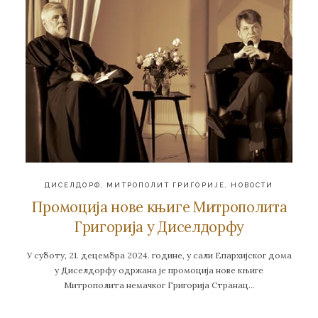
ДИСЕЛДОРФ
,
МИТРОПОЛИТ ГРИГОРИЈЕ
,
НОВОСТИ
Промоција нове књиге Митрополита
Григорија у Диселдорфу
У суботу, 21. децембра 2024. године, у сали Епархијског дома
у Диселдорфу одржана је промоција нове књиге
Митрополита немачког Григорија Странац…