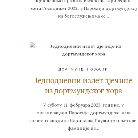
прославимо празник Васкрсења Христовог
љета Господњег 2023., у Парохији дортмундској
на богослужењима се…
ДОРТМУНД
,
НОВОСТИ
Једнодневни излет дјечице
из дортмундског хора
У суботу, 11. фебруара 2023. године, у
организацији Парохије дортмундске, а на
позив господина Борислава Глушице и његове
фамилије из…