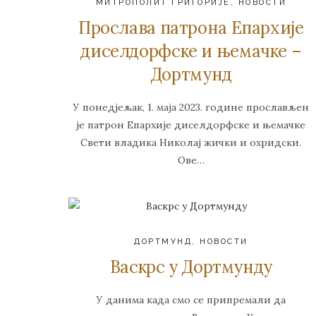
МИТРОПОЛИТ ГРИГОРИЈЕ
,
НОВОСТИ
Прослава патрона Епархије
диселдорфске и њемачке –
Дортмунд
У понедјељак, 1. маја 2023. године прослављен
је патрон Епархије диселдорфске и њемачке
Свети владика Николај жички и охридски.
Ове…
ДОРТМУНД
,
НОВОСТИ
Васкрс у Дортмунду
У данима када смо се припремали да