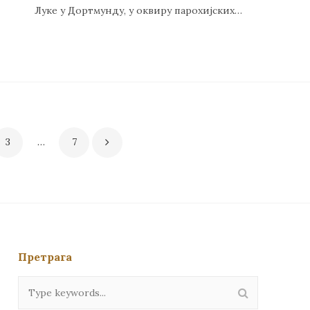
Луке у Дортмунду, у оквиру парохијских…
3
…
7
Претрага