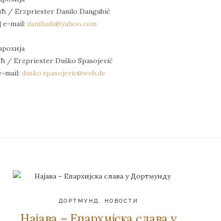
 / Erzpriester Danilo Dangubić
| e-mail:
daniliada@yahoo.com
Парохија
 / Erzpriester Duško Spasojević
e-mail:
dusko.spasojevic@web.de
ДОРТМУНД
,
НОВОСТИ
Најава – Епархијска слава у