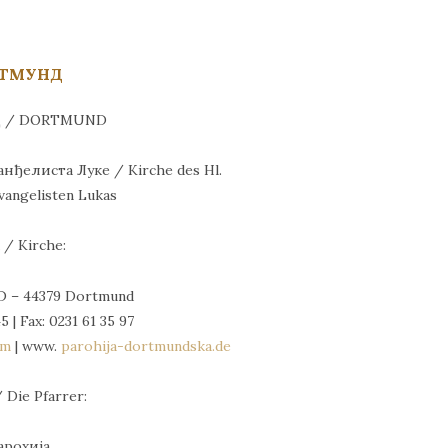
ТМУНД
 / DORTMUND
анђелиста Луке / Kirche des Hl.
vangelisten Lukas
 / Kirche:
, D – 44379 Dortmund
5 | Fax: 0231 61 35 97
om
| www.
parohija-dortmundska.de
 Die Pfarrer:
Парохија