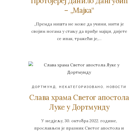
Протојереј Дaнилo Дaнгубић
– „Мајка“
„Премда ништа не може да учини, нити је
својим ногама у стању да приђе мајци, дијете
се ипак, тражећи је,…
ДОРТМУНД
,
НЕКАТЕГОРИЗОВАНО
,
НОВОСТИ
Слава храма Светог апостола
Луке у Дортмунду
У недјељу, 30. октобра 2022. године,
прослављен је празник Светог апостола и