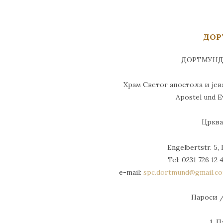
ДОР
ДОРТМУНД
Храм Светог апостола и јев
Apostel und E
Црква
Engelbertstr. 5
Tel: 0231 726 12 4
e-mail:
spc.dortmund@gmail.c
Пароси /
1. 