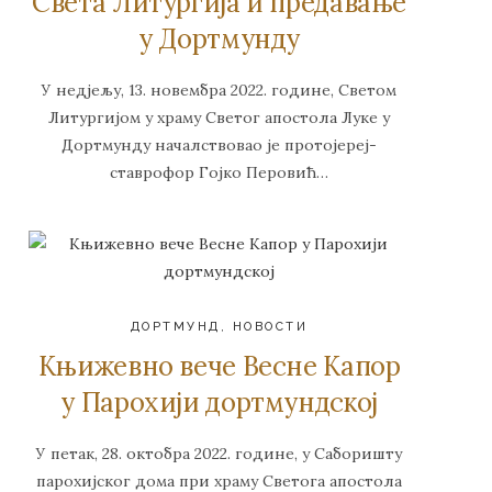
Света Литургија и предавање
у Дортмунду
У недјељу, 13. новембра 2022. године, Светом
Литургијом у храму Светог апостола Луке у
Дортмунду началствовао је протојереј-
ставрофор Гојко Перовић…
ДОРТМУНД
,
НОВОСТИ
Књижевно вече Весне Капор
у Парохији дортмундској
У петак, 28. октобра 2022. године, у Саборишту
парохијског дома при храму Светога апостола