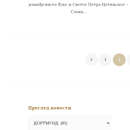
јеванђелиста Луке и Светог Петра Цетињског –
Слава…
Пагинација
1
2
чланака
Преглед новости
Преглед
новости