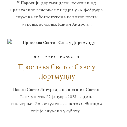
У Парохији дортмундској, почевши од
Прашталног вечерњег у недјељу 26. фебруара,
служена су богослужења Великог поста:
јутрења, вечерња, Канон Андреја…
ДОРТМУНД
,
НОВОСТИ
Прослава Светог Саве у
Дортмунду
Након Свете Литургије на празник Светог
Саве, у петак 27. јануара 2023. године
и вечерњег богослужења са петохљебницом
које је служено у суботу…