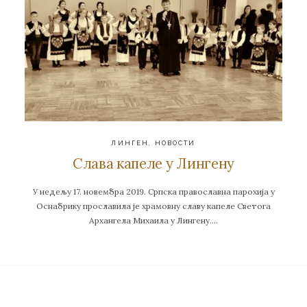
ЛИНГЕН
,
НОВОСТИ
Слава капеле у Лингену
У недељу 17. новембра 2019. Српска православна парохија у
Оснабрику прославила је храмовну славу капеле Светога
Архангела Михаила у Лингену….