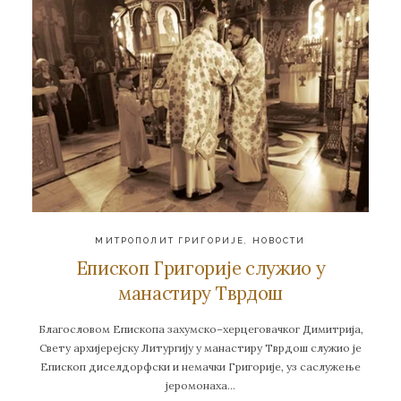
МИТРОПОЛИТ ГРИГОРИЈЕ
,
НОВОСТИ
Епископ Григорије служио у
манастиру Тврдош
Благословом Епископа захумско–херцеговачког Димитрија,
Свету архијерејску Литургију у манастиру Тврдош служио је
Епископ диселдорфски и немачки Григорије, уз саслужење
јеромонаха…