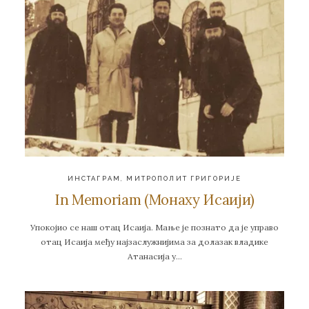
ИНСТАГРАМ
,
МИТРОПОЛИТ ГРИГОРИЈЕ
In Memoriam (Монаху Исаији)
Упокојио се наш отац Исаија. Мање је познато да је управо
отац Исаија међу најзаслужнијима за долазак владике
Атанасија у…