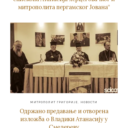
митрополита пергамског Јована“
МИТРОПОЛИТ ГРИГОРИЈЕ
,
НОВОСТИ
Oдржaнo прeдaвaњe и oтвoрeнa
излoжбa o Влaдики Aтaнaсиjу у
Смeдeрeву