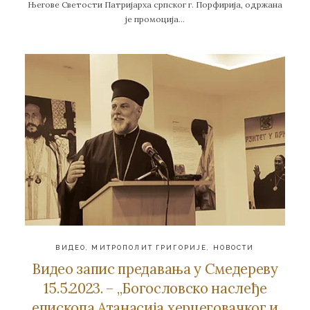
Његове Светости Патријарха српског г. Порфирија, одржана
је промоција…
ВИДЕО
,
МИТРОПОЛИТ ГРИГОРИЈЕ
,
НОВОСТИ
Видео запис предавања у Смедереву
15.5.2023. – „Богословско наслеђе
епископа Атанасија херцеговачког и