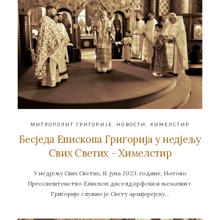
МИТРОПОЛИТ ГРИГОРИЈЕ
,
НОВОСТИ
,
ХИМЕЛСТИР
Бесједа Епископа Григорија у недјељу
Свих Светих – Химелстир
У недјељу Свих Светих, 11. јуна 2023. године, Његово
Преосвештенство Епископ диселдорфски и њемачки г.
Григорије служио је Свету архијерејску…