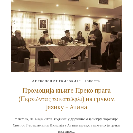
МИТРОПОЛИТ ГРИГОРИЈЕ
,
НОВОСТИ
Промоција књиге Преко прага
(Περνώντας το κατώφλι) на грчком
језику – Атина
У петак, 31. маја 2023. године у Духовном центру парохије
Светог Герасима на Илисији у Атини представљено је грчко
издање…