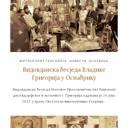
МИТРОПОЛИТ ГРИГОРИЈЕ
,
НОВОСТИ
,
ОСНАБРИК
Видовданска бесједа Владике
Григорија у Оснабрику
Видовданска бесједа Његовог Преосвештенства Епископа
диселдорфског и њемачког г. Григорија одржана је 24. јуна
2023. у храму Светога великомученика Георгија…