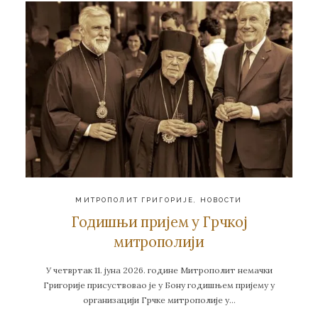
МИТРОПОЛИТ ГРИГОРИЈЕ
,
НОВОСТИ
Годишњи пријем у Грчкој
митрополији
У четвртак 11. јуна 2026. године Митрополит немачки
Григорије присуствовао је у Бону годишњем пријему у
организацији Грчке митрополије у…