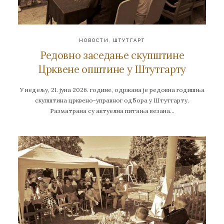
НОВОСТИ
,
ШТУТГАРТ
Редовно заседање скупштине
Црквене општине у Штутгарту
У недељу, 21. јуна 2026. године, одржана је редовна годишња
скупштина црквено-управног одбора у Штутгарту.
Разматрана су актуелна питања везана…