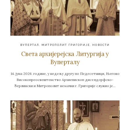
ВУПЕРТАЛ
,
МИТРОПОЛИТ ГРИГОРИЈЕ
,
НОВОСТИ
Света архијерејска Литургија у
Вуперталу
14. јуна 2026. године, у недељу другу по Педесетници, Његово
Високопреосвештенство Архиепископ диселдорфско-
берлински и Митрополит немачки г. Григорије служио је…