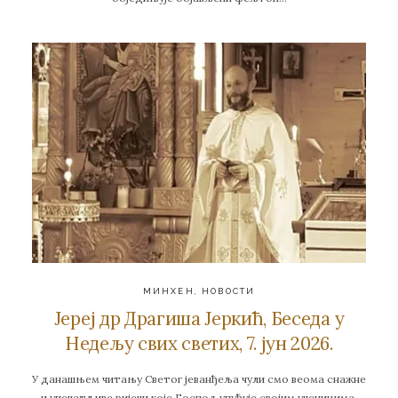
МИНХЕН
,
НОВОСТИ
Јереј др Драгиша Јеркић, Беседа у
Недељу свих светих, 7. јун 2026.
У данашњем читању Светог јеванђеља чули смо веома снажне
и упечатљиве ријечи које Господ упућује својим ученицима.