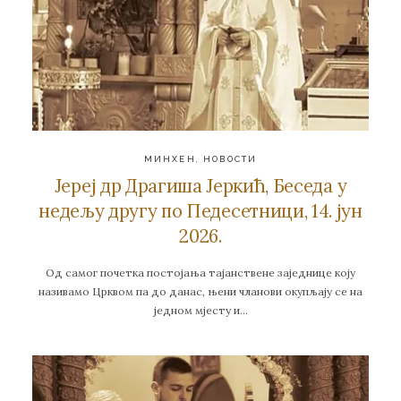
МИНХЕН
,
НОВОСТИ
Јереј др Драгиша Јеркић, Беседа у
недељу другу по Педесетници, 14. јун
2026.
Од самог почетка постојања тајанствене заједнице коју
називамо Црквом па до данас, њени чланови окупљају се на
једном мјесту и…