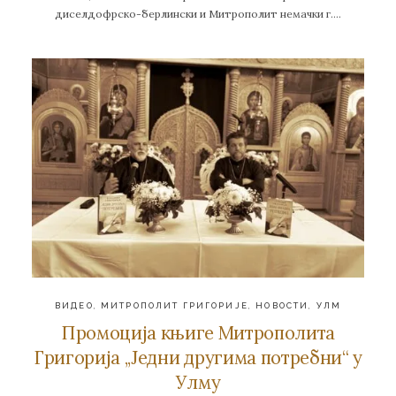
диселдофрско-берлински и Митрополит немачки г….
ВИДЕО
,
МИТРОПОЛИТ ГРИГОРИЈЕ
,
НОВОСТИ
,
УЛМ
Промоција књиге Митрополита
Григорија ,,Једни другима потребни“ у
Улму