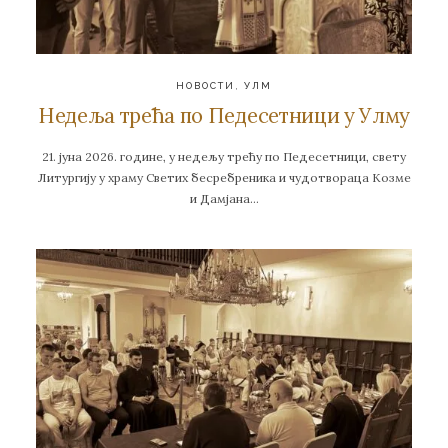
НОВОСТИ
,
УЛМ
Недеља трећа по Педесетници у Улму
21. јуна 2026. године, у недељу трећу по Педесетници, свету
Литургију у храму Светих бесребреника и чудотвораца Козме
и Дамјана…