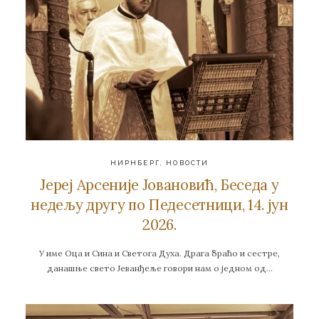
НИРНБЕРГ
,
НОВОСТИ
Jереј Арсеније Јовановић, Беседа у
недељу другу по Педесетници, 14. јун
2026.
У име Оца и Сина и Светога Духа. Драга браћо и сестре,
данашње свето Јеванђеље говори нам о једном од…