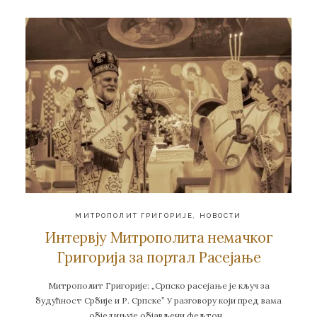
МИТРОПОЛИТ ГРИГОРИЈЕ
,
НОВОСТИ
Интервју Митрополита немачког
Григорија за портал Расејање
Митрополит Григорије: „Српско расејање је кључ за
будућност Србије и Р. Српске” У разговору који пред вама
обједињује објављени фељтон…