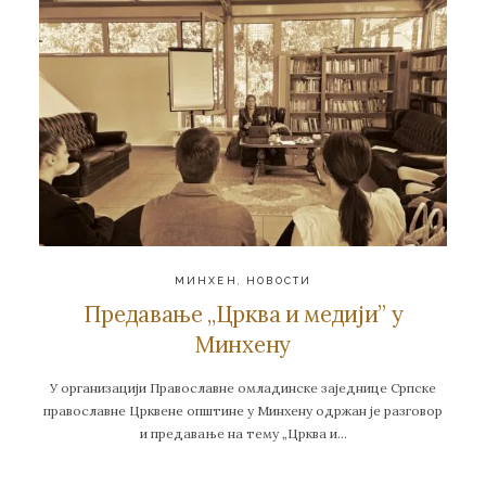
МИНХЕН
,
НОВОСТИ
Предавање ,,Црква и медији” у
Минхену
У организацији Православне омладинске заједнице Српске
православне Црквене општине у Минхену одржан је разговор
и предавање на тему „Црква и…