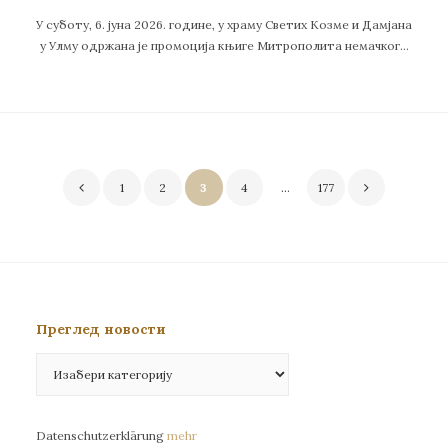
У суботу, 6. јуна 2026. године, у храму Светих Козме и Дамјана
у Улму одржана је промоција књиге Митрополита немачког…
Пагинација
1
2
3
4
…
177
чланака
Преглед новости
Преглед
новости
Datenschutzerklärung
mehr