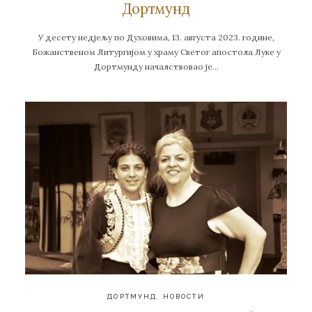
Дортмунд
У десету недјељу по Духовима, 13. августа 2023. године,
Божанственом Литургијом у храму Светог апостола Луке у
Дортмунду началствовао је…
ДОРТМУНД
,
НОВОСТИ