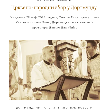
Црквено-народни збор у Дортмунду
У недјељу, 28. маја 2023. године, Светом Литургијом у храму
Светог апостола Луке у Дортмунду началствовао је
протојереј Данило Дангубић…
ДОРТМУНД
,
МИТРОПОЛИТ ГРИГОРИЈЕ
,
НОВОСТИ