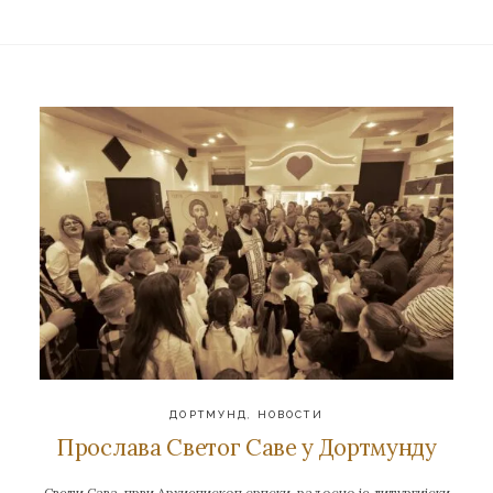
ДОРТМУНД
,
НОВОСТИ
Прослава Светог Саве у Дортмунду
Свети Сава, први Архиепископ српски, радосно је литургијски