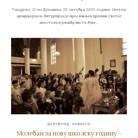
У недјељу, 21. по Духовима, 29. октобра 2023. године, Светом
aрхијерејском Литургијом је прослављен празник Светог
апостола и јеванђелиста Луке…
ДОРТМУНД
,
НОВОСТИ
Молебан за нову школску годину –