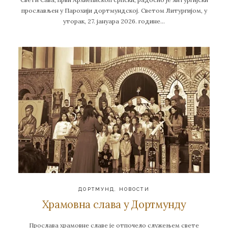
прослављен у Парохији дортмундској. Светом Литургијом, у
уторак, 27. јануара 2026. године…
ДОРТМУНД
,
НОВОСТИ
Храмовна слава у Дортмунду
Прослава храмовне славе је отпочело служењем свете