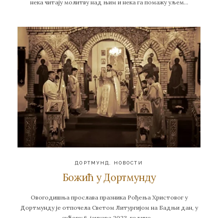
нека читају молитву над њим и нека га помажу уљем…
ДОРТМУНД
,
НОВОСТИ
Божић у Дортмунду
Овогодишња прослава празника Рођења Христовог у
Дортмунду је отпочела Светом Литургијом на Бадњи дан, у
субору 6. јануара 2023. године….