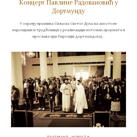
Концерт Павлине Радовановић у
Дортмунду
У озрачју празника Силаска Светог Духа на апостоле
парохијани и трудбеници у реализацији потоњих пројеката и
прослава при Парохији дортмундској…
ДОРТМУНД
,
НОВОСТИ