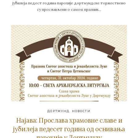
јубилеја педест година парохије дортмундске торжествено
су прослављени о самом празник…
ДОРТМУНД
,
НОВОСТИ
Најава: Прослава храмовне славе и
јубилеја педесет година од оснивања
парохије у Дортмунду