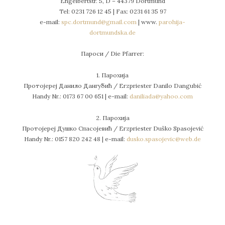
Engelbertstr. 5, D – 44379 Dortmund
Tel: 0231 726 12 45 | Fax: 0231 61 35 97
e-mail:
spc.dortmund@gmail.com
| www.
parohija-
dortmundska.de
Пароси / Die Pfarrer:
1. Парохија
Протојереј Данило Дангубић / Erzpriester Danilo Dangubić
Handy Nr.: 0173 67 00 651 | e-mail:
daniliada@yahoo.com
2. Парохија
Протојереј Душко Спасојевић / Erzpriester Duško Spasojević
Handy Nr.: 0157 820 242 48 | e-mail:
dusko.spasojevic@web.de