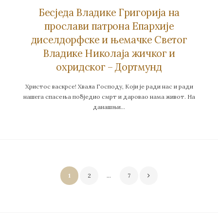
Бесједа Владике Григорија на
прослави патрона Епархије
диселдорфске и њемачке Светог
Владике Николаја жичког и
охридског – Дортмунд
Христос васкрсе! Хвала Господу, Који је ради нас и ради
нашега спасења побједио смрт и даровао нама живот. На
данашњи…
Пагинација
1
2
…
7
чланака