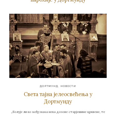
ДОРТМУНД
,
НОВОСТИ
Света тајна јелеосвећења у
Дортмунду
„Болује ли ко међу вама нека дозове старјешине црквене, те