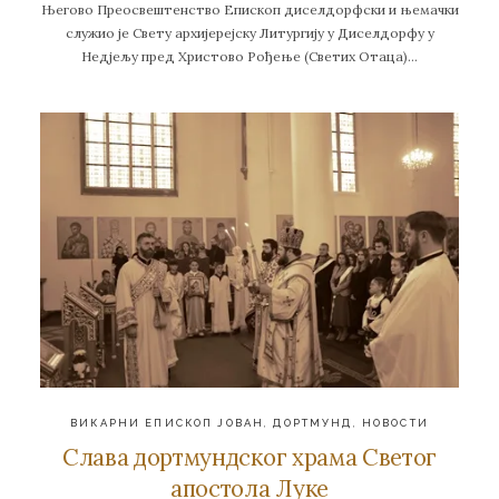
Његово Преосвештенство Епископ диселдорфски и њемачки
служио је Свету архијерејску Литургију у Диселдорфу у
Недјељу пред Христово Рођење (Светих Отаца)…
ВИКАРНИ ЕПИСКОП ЈОВАН
,
ДОРТМУНД
,
НОВОСТИ
Слава дортмундског храма Светог
апостола Луке