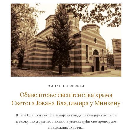
МИНХЕН
,
НОВОСТИ
Обавештење свештенства храма
Светога Јована Владимира у Минхену
Драга браћо и сестре, имајући у виду ситуацију у којој се
целокупно друштво налази, а уважавајући све препоруке
надлежних власти…