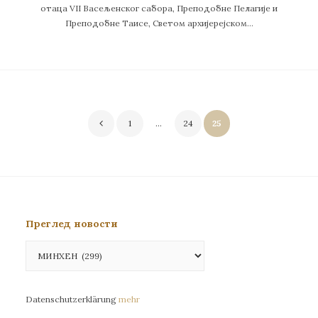
отаца VII Васељенског сабора, Преподобне Пелагије и
Преподобне Таисе, Светом архијерејском…
Пагинација
1
…
24
25
чланака
Преглед новости
Преглед
новости
Datenschutzerklärung
mehr