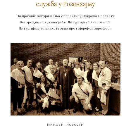
служба у Розенхајму
На празник Богојављења у параклису Покрова Пресвете
Богородице служена је Св. Литургија у 10 часова. Св.
Литургијом је началствовао протојереј-ставрофор…
МИНХЕН
,
НОВОСТИ