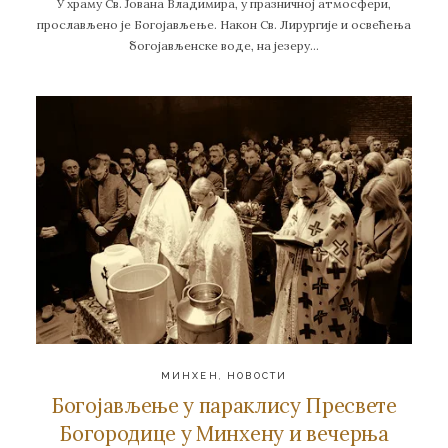
У храму Св. Јована Владимира, у празничној атмосфери,
прослављено је Богојављење. Након Св. Лирургије и освећења
богојављенске воде, на језеру…
МИНХЕН
,
НОВОСТИ
Богојављење у параклису Пресвете
Богородице у Минхену и вечерња