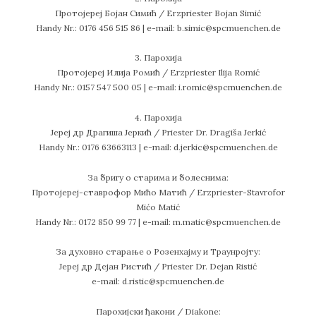
Протојереј Бојан Симић / Erzpriester Bojan Simić
Handy Nr.: 0176 456 515 86 | e-mail: b.simic@spcmuenchen.de
3. Парохија
Протојереј Илија Ромић / Erzpriester Ilija Romić
Handy Nr.: 0157 547 500 05 | e-mail: i.romic@spcmuenchen.de
4. Парохија
Јереј др Драгиша Јеркић / Priester Dr. Dragiša Jerkić
Handy Nr.: 0176 63663113 | e-mail: d.jerkic@spcmuenchen.de
За бригу о старима и болеснима:
Протојереј-ставрофор Мићо Матић / Erzpriester-Stavrofor
Mićo Matić
Handy Nr.: 0172 850 99 77 | e-mail: m.matic@spcmuenchen.de
За духовно старање о Розенхајму и Траунројту:
Јереј др Дејан Ристић / Priester Dr. Dejan Ristić
e-mail: d.ristic@spcmuenchen.de
Парохијски ђакони / Diakone: