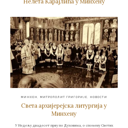
Нелета Карајлића у Минхену
МИНХЕН
,
МИТРОПОЛИТ ГРИГОРИЈЕ
,
НОВОСТИ
Света архијерејска литургија у
Минхену
У Недељу двадесет прву по Духовима, о спомену Светих