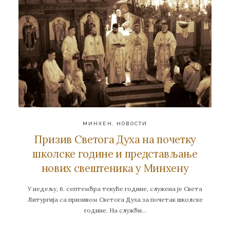
МИНХЕН
,
НОВОСТИ
Призив Светога Духа на почетку
школске године и представљање
нових свештеника у Минхену
У недељу, 6. септембра текуће године, служена је Света
Литургија са призивом Светога Духа за почетак школске
године. На служби…