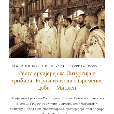
АУДИО
,
МИНХЕН
,
МИТРОПОЛИТ ГРИГОРИЈЕ
,
НОВОСТИ
Света архијерејска Литургија и
трибина „Вера и изазови савременог
доба“ – Минхен
На празник Сретења Господњег Његово Преосвештенсвтво
Епископ Григорије служио је Архијерејску Литургију у
Минхену. Поред михненских пароха, протојереја-ставрофора