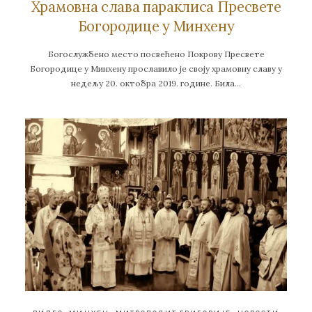
Храмовна слава параклиса Пресвете
Богородице у Минхену
Богослужбено место посвећено Покрову Пресвете
Богородице у Минхену прославило је своју храмовну славу у
недељу 20. октобра 2019. године. Била…