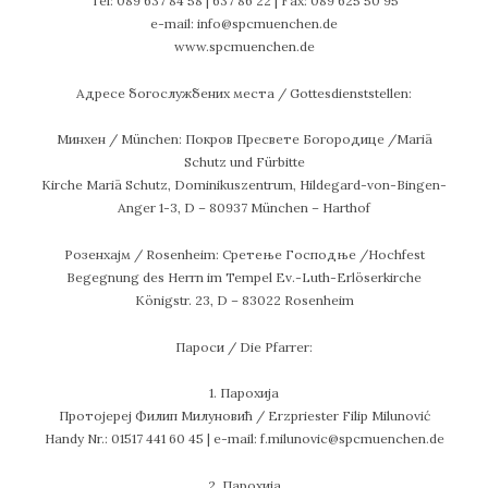
Tel: 089 637 84 58 | 637 86 22 | Fax: 089 625 50 95
e-mail: info@spcmuenchen.de
www.spcmuenchen.de
Адресе богослужбених места / Gottesdienststellen:
Минхен / München: Покров Пресвете Богородице /Mariä
Schutz und Fürbitte
Kirche Mariä Schutz, Dominikuszentrum, Hildegard-von-Bingen-
Anger 1-3, D – 80937 München – Harthof
Розенхајм / Rosenheim: Сретењe Господње /Hochfest
Begegnung des Herrn im Tempel Ev.-Luth-Erlöserkirche
Königstr. 23, D – 83022 Rosenheim
Пароси / Die Pfarrer:
1. Парохија
Протојереј Филип Милуновић / Erzpriester Filip Milunović
Handy Nr.: 01517 441 60 45 | e-mail: f.milunovic@spcmuenchen.de
2. Парохија