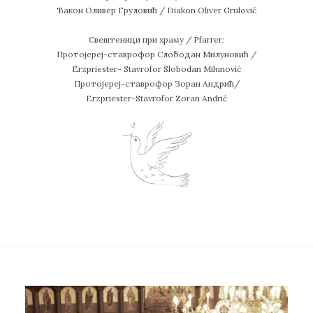
Ђакон Оливер Груловић / Diakon Oliver Grulović
Свештеници при храму / Pfarrer:
Протојереј-ставрофор Слободан Милуновић /
Erzpriester- Stavrofor Slobodan Milunović
Протојереј-ставрофор Зоран Андрић/
Erzpriester-Stavrofor Zoran Andrić