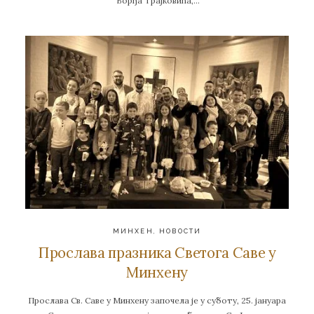
Ђорђа Трајковића,…
МИНХЕН
,
НОВОСТИ
Прослава празника Светога Саве у
Минхену
Прослава Св. Саве у Минхену започела је у суботу, 25. јануара