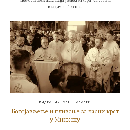
Светосавском академија у изведби хора ,,Св. Јована
Владимира“, деце…
ВИДЕО
,
МИНХЕН
,
НОВОСТИ
Богојављење и пливање за часни крст
у Минхену